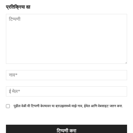
प्रतिक्रिया द्या
टिप्पणी
ना
ई
मे
पुढील वेळी मी टिप्पणी केल्यावर या ब्राउझरमध्ये माझे नाव, ईमेल आणि वेबसाइट जतन करा.