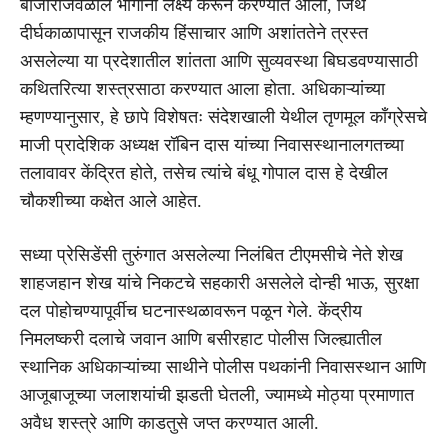
बाजाराजवळील भागांना लक्ष्य करून करण्यात आली, जिथे
दीर्घकाळापासून राजकीय हिंसाचार आणि अशांततेने त्रस्त
असलेल्या या प्रदेशातील शांतता आणि सुव्यवस्था बिघडवण्यासाठी
कथितरित्या शस्त्रसाठा करण्यात आला होता. अधिकाऱ्यांच्या
म्हणण्यानुसार, हे छापे विशेषतः संदेशखाली येथील तृणमूल काँग्रेसचे
माजी प्रादेशिक अध्यक्ष रॉबिन दास यांच्या निवासस्थानालगतच्या
तलावावर केंद्रित होते, तसेच त्यांचे बंधू गोपाल दास हे देखील
चौकशीच्या कक्षेत आले आहेत.
सध्या प्रेसिडेंसी तुरुंगात असलेल्या निलंबित टीएमसीचे नेते शेख
शाहजहान शेख यांचे निकटचे सहकारी असलेले दोन्ही भाऊ, सुरक्षा
दल पोहोचण्यापूर्वीच घटनास्थळावरून पळून गेले. केंद्रीय
निमलष्करी दलाचे जवान आणि बसीरहाट पोलीस जिल्ह्यातील
स्थानिक अधिकाऱ्यांच्या साथीने पोलीस पथकांनी निवासस्थान आणि
आजूबाजूच्या जलाशयांची झडती घेतली, ज्यामध्ये मोठ्या प्रमाणात
अवैध शस्त्रे आणि काडतुसे जप्त करण्यात आली.