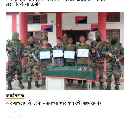
लक्षणीयरीत्या कमी”
क्राईमनामा
अरुणाचलमध्ये उल्फा-आयच्या चार कॅडरचे आत्मसमर्पण