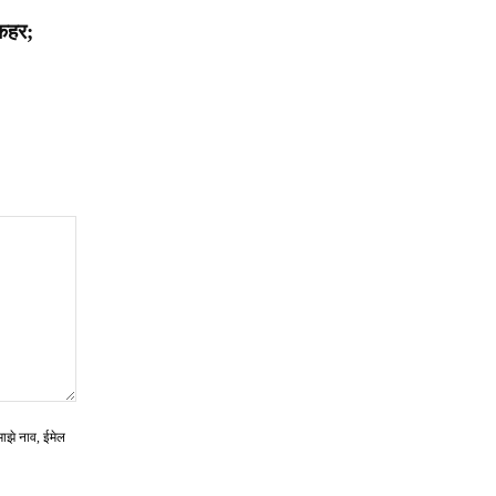
 कहर;
माझे नाव, ईमेल