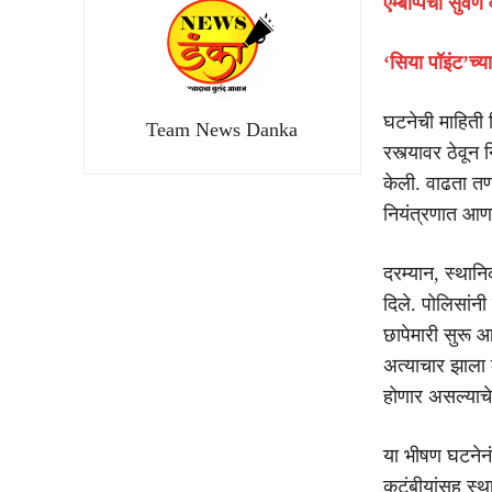
एम्बाप्पेचा सुवर
‘सिया पॉइंट’च्या
घटनेची माहिती 
Team News Danka
रस्त्यावर ठेवू
केली. वाढता तण
नियंत्रणात आणण
दरम्यान, स्थान
दिले. पोलिसांन
छापेमारी सुरू 
अत्याचार झाला क
होणार असल्याचे
या भीषण घटनेनंत
कुटुंबीयांसह स्