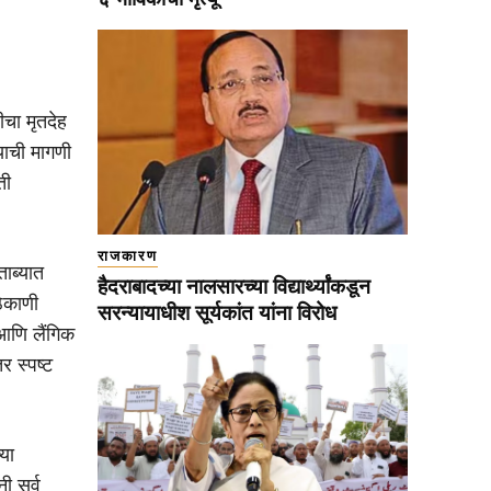
ीचा मृतदेह
याची मागणी
ती
राजकारण
ाब्यात
हैदराबादच्या नालसारच्या विद्यार्थ्यांकडून
ठिकाणी
सरन्यायाधीश सूर्यकांत यांना विरोध
 आणि लैंगिक
र स्पष्ट
या
ी सर्व