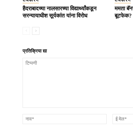
राजकारण
राजकारण
हैदराबादच्या नालसारच्या विद्यार्थ्यांकडून
ममता बॅनर
सरन्यायाधीश सूर्यकांत यांना विरोध
बूटफेक?
प्रतिक्रिया द्या
टिप्पणी
नाव*