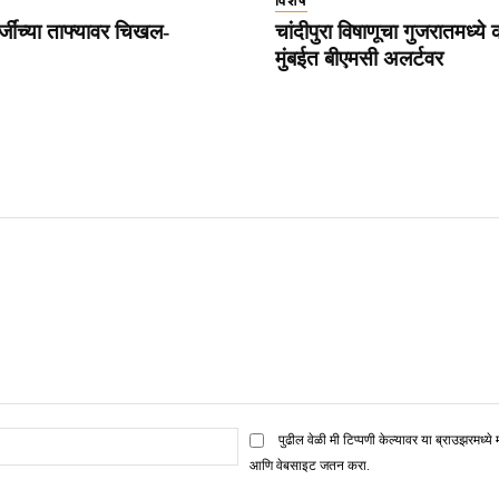
विशेष
्जींच्या ताफ्यावर चिखल-
चांदीपुरा विषाणूचा गुजरातमध्ये
मुंबईत बीएमसी अलर्टवर
ई
पुढील वेळी मी टिप्पणी केल्यावर या ब्राउझरमध्ये 
मेल*
आणि वेबसाइट जतन करा.