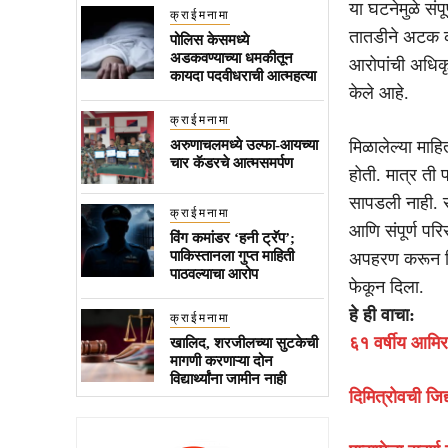
या घटनेमुळे सं
क्राईमनामा
तातडीने अटक कर
पोलिस केसमध्ये
अडकवण्याच्या धमकीतून
आरोपांची अधिकृ
कायदा पदवीधराची आत्महत्या
केले आहे.
क्राईमनामा
अरुणाचलमध्ये उल्फा-आयच्या
मिळालेल्या माह
चार कॅडरचे आत्मसमर्पण
होती. मात्र ती 
सापडली नाही. 
क्राईमनामा
आणि संपूर्ण पर
विंग कमांडर ‘हनी ट्रॅप’;
पाकिस्तानला गुप्त माहिती
अपहरण करून तिच
पाठवल्याचा आरोप
फेकून दिला.
हे ही वाचा:
क्राईमनामा
६१ वर्षीय आमिर 
खालिद, शरजीलच्या सुटकेची
मागणी करणाऱ्या दोन
विद्यार्थ्यांना जामीन नाही
दिमित्रोवची जिद