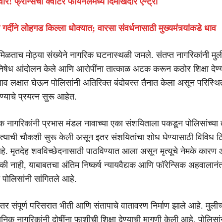
्ण वार! फ्रान्सची क्वार्टर फायनलमध्ये दिमाखदार एन्ट्री
 गर्दीने लोहगड किल्ला धोक्यात; वारसा संवर्धनासाठी मुख्यमंत्र्यांकडे धाव
मिळताच मोठ्या संख्येने नागरिक घटनास्थळी जमले. संतप्त नागरिकांनी मुल
न निषेध आंदोलन केले आणि आरोपींना तात्काळ अटक करून कठोर शिक्षा देण्
ाव लक्षात घेऊन पोलिसांनी अतिरिक्त बंदोबस्त तैनात केला असून परिस्थि
्याचे प्रयत्न सुरू आहेत.
िक नागरिकांनी प्रभास मंडल नावाच्या एका संशयिताला पकडून पोलिसांच्या त
ी त्याची चौकशी सुरू केली असून इतर संशयितांचा शोध घेण्यासाठी विविध 
आहे. मृतदेह शवविच्छेदनासाठी पाठविण्यात आला असून मृत्यूचे नेमके कारण
ी नाही, याबाबतचा अंतिम निष्कर्ष न्यायवैद्यक आणि फॉरेन्सिक अहवालानंत
 पोलिसांनी सांगितले आहे.
र संपूर्ण परिसरात भीती आणि संतापाचे वातावरण निर्माण झाले आहे. मुलीच्
थानिक नागरिकांनी दोषींना फाशीची शिक्षा देण्याची मागणी केली आहे. पोलिसांन