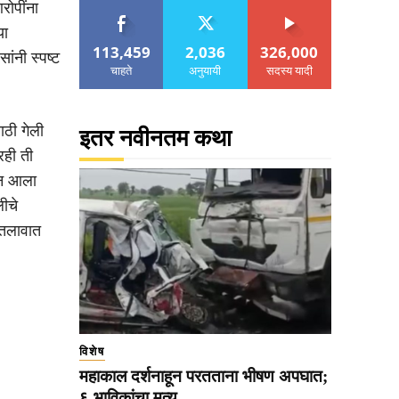
रोपींना
या
113,459
2,036
326,000
ंनी स्पष्ट
चाहते
अनुयायी
सदस्य यादी
ाठी गेली
इतर नवीनतम कथा
रही ती
ून आला
ीचे
 तलावात
विशेष
महाकाल दर्शनाहून परतताना भीषण अपघात;
६ भाविकांचा मृत्यू