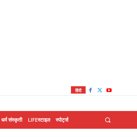
हिंदी
धर्म संस्कृती
LIFEस्टाइल
स्पोर्ट्स