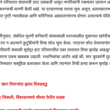
पूर्ण परिसरात संतापाची लाट उसळली असून नागरिकांनी रस्त्यावर उतरून आ
ण्याची मागणी केली आहे. या प्रकरणाचा तपास सुरू असून, बलात्काराच्
त पुष्टी न्यायवैद्यक आणि फॉरेन्सिक अहवालानंतरच होणार असल्याचे पोलिसा
ितीनुसार, संबंधित मुलगी शनिवारी संध्याकाळी घराजवळील दुकानात खरेदीस
परत न आल्याने कुटुंबीयांनी तिचा शोध सुरू केला. रात्रभर शोध घेतल्यानंत
रविवारी सकाळी सूर्यपूर हाट परिसरातील एका तलावात तिचा मृतदेह आढळ
िसरात एकच खळबळ उडाली. स्थानिकांचा आरोप आहे की, चार युवकांनी मुल
्यावर सामूहिक बलात्कार केला आणि त्यानंतर तिची हत्या करून मृतदेह
खान तिसऱ्यांदा झाला विवाहबद्ध
्द जिंकली; विंबल्डनमध्ये चौथ्या फेरीत धडक