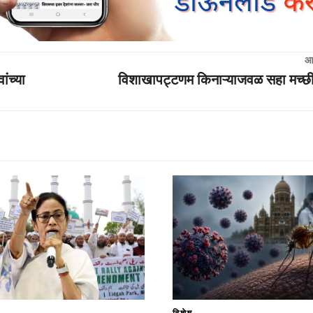
आ
ंच्या
विशाखापट्टणम किनाऱ्याजवळ सहा मच्छीमा