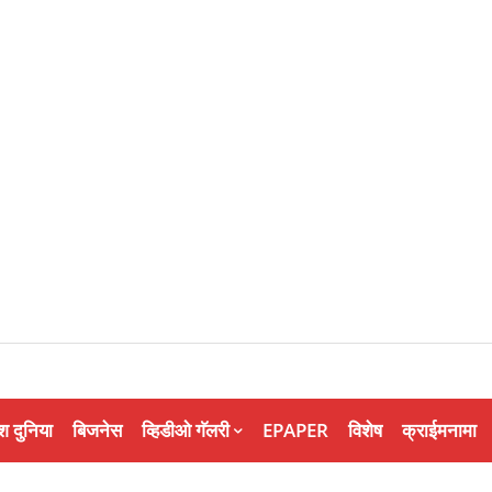
श दुनिया
बिजनेस
व्हिडीओ गॅलरी
EPAPER
विशेष
क्राईमनामा