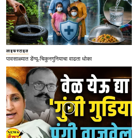
लाइफस्टाइल
पावसाळ्यात डेंग्यू-चिकुनगुनियाचा वाढता धोका