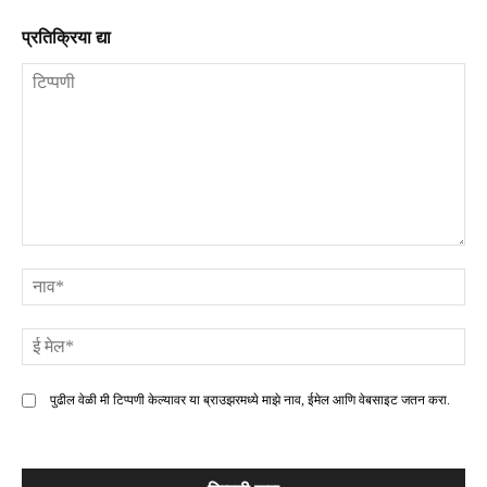
प्रतिक्रिया द्या
टिप्पणी
ना
ई
मे
पुढील वेळी मी टिप्पणी केल्यावर या ब्राउझरमध्ये माझे नाव, ईमेल आणि वेबसाइट जतन करा.