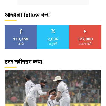
आम्हाला follow करा
113,459
2,036
327,000
चाहते
अनुयायी
सदस्य यादी
इतर नवीनतम कथा