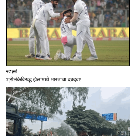
स्पोर्ट्स
श्रीलंकेविरुद्ध झेलांमध्ये भारताचा दबदबा!