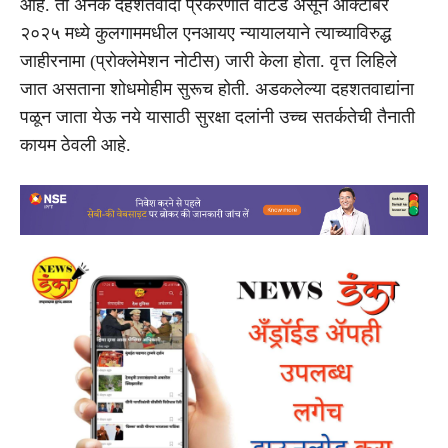
आहे. तो अनेक दहशतवादी प्रकरणांत वाँटेड असून ऑक्टोबर
२०२५ मध्ये कुलगाममधील एनआयए न्यायालयाने त्याच्याविरुद्ध
जाहीरनामा (प्रोक्लेमेशन नोटीस) जारी केला होता. वृत्त लिहिले
जात असताना शोधमोहीम सुरूच होती. अडकलेल्या दहशतवाद्यांना
पळून जाता येऊ नये यासाठी सुरक्षा दलांनी उच्च सतर्कतेची तैनाती
कायम ठेवली आहे.