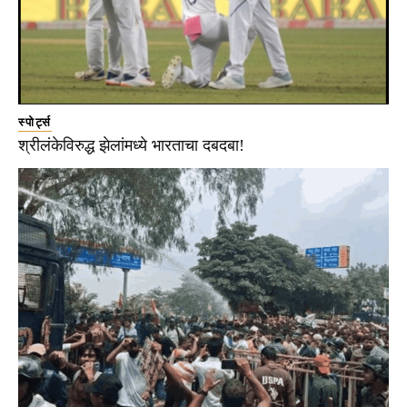
स्पोर्ट्स
श्रीलंकेविरुद्ध झेलांमध्ये भारताचा दबदबा!