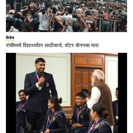
विशेष
रांचीमध्ये विद्यार्थ्यांवर लाठीचार्ज, वॉटर कॅननचा मारा