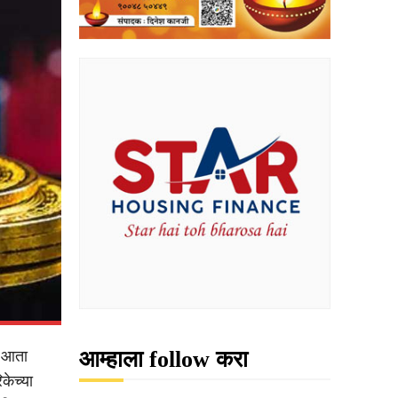
आम्हाला follow करा
ी आता
िकेच्या