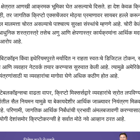
ा क्षेत्रात आणखी आक्रमक भूमिका घेत असल्याचे दिसते. हा देश केवळ क्रि
, तर जागतिक क्रिप्टो एक्सचेंजवर मोठ्या प्रमाणावर सायबर हल्ले करू
ालमत्ता चोरत असल्याचे पाश्चात्य सुरक्षा संस्थांचे म्हणणे आहे. चोरी केल
धुनिक शस्त्रास्त्रे तसेच अणु आणि क्षेपणास्त्र कार्यक्रमांना आर्थिक म
 आरोप आहे.
 बिटकॉइन किंवा इथेरियमपुरते मर्यादित न राहता स्वतःचे डिजिटल टोकन, स्
ंज आणि व्यवहार नेटवर्क तयार करण्यास सुरुवात केली आहे. त्यामुळे अमेरि
यंत्रणांसाठी या व्यवहारांचा मागोवा घेणे अधिक कठीण होत आहे.
, स्टेबलकॉइन्सचा वाढता वापर, क्रिप्टो मिक्सर्सद्वारे व्यवहारांचे स्रोत लपविण
ंतील सैल नियमन यामुळे या बेकायदेशीर आर्थिक जाळ्यावर नियंत्रण मि
 परिणामी, जागतिक आर्थिक निर्बंधांची प्रभावी अंमलबजावणी करण्यासा
गी देशांसमोर क्रिप्टोकरन्सी हे सर्वात मोठे नवे आव्हान ठरत आहे.