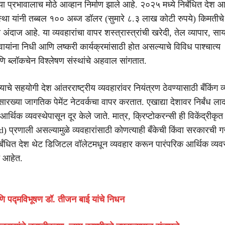
ंच्या प्रभावालाच मोठे आव्हान निर्माण झाले आहे. २०२५ मध्ये निर्बंधित देश 
स्था यांनी तब्बल १०० अब्ज डॉलर (सुमारे ८.३ लाख कोटी रुपये) किमतीचे क
ा अंदाज आहे. या व्यवहारांचा वापर शस्त्रास्त्रांची खरेदी, तेल व्यापार, सा
यांना निधी आणि लष्करी कार्यक्रमांसाठी होत असल्याचे विविध पाश्चात्य
णि ब्लॉकचेन विश्लेषण संस्थांचे अहवाल सांगतात.
ाचे सहयोगी देश आंतरराष्ट्रीय व्यवहारांवर नियंत्रण ठेवण्यासाठी बँकिंग व
्या जागतिक पेमेंट नेटवर्कचा वापर करतात. एखाद्या देशावर निर्बंध लाद
र्थिक व्यवस्थेपासून दूर केले जाते. मात्र, क्रिप्टोकरन्सी ही विकेंद्रीकृत
) प्रणाली असल्यामुळे व्यवहारांसाठी कोणत्याही बँकेची किंवा सरकारची
निर्बंधित देश थेट डिजिटल वॉलेटमधून व्यवहार करून पारंपरिक आर्थिक व्यव
त आहेत.
 पद्मविभूषण डॉ. तीजन बाई यांचे निधन