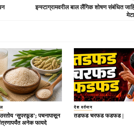
धन
इन्स्टाग्रामवरील बाल लैंगिक शोषण संबंधित जाह
मेट
इल
देश वर्तमान
ठरतोय ‘सुपरफूड’; पचनापासून
तडफड चरफड फडफड |
त्रणापर्यंत अनेक फायदे