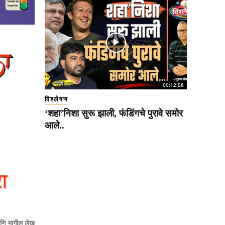
00:12:58
विश्लेषण
‘शहा’निशा सुरू झाली, फंडिंगचे पुरावे समोर
आले..
णि मागील लेख