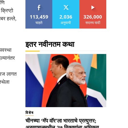
आणि
्रिप्टो
113,459
2,036
326,000
यबर हल्ले,
चाहते
अनुयायी
सदस्य यादी
इतर नवीनतम कथा
्यवस्था
ल्यानंतर
 गरज लागत
स्थेला
विशेष
चीनच्या ‘मॅप वॉर’ला भारताचे प्रत्युत्तर;
अरुणाचलमधील २७ ठिकाणांना अधिकृत