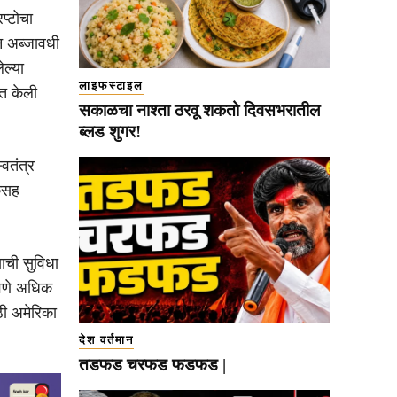
प्टोचा
न अब्जावधी
ेल्या
लाइफस्टाइल
दत केली
सकाळचा नाश्ता ठरवू शकतो दिवसभरातील
ब्लड शुगर!
वतंत्र
केसह
्याची सुविधा
ळवणे अधिक
ठी अमेरिका
देश वर्तमान
तडफड चरफड फडफड |