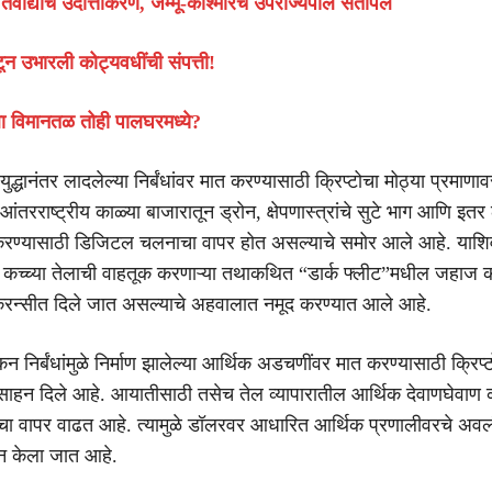
तवाद्यांचे उदात्तीकरण, जम्मू-काश्मीरचे उपराज्यपाल संतापले
ुटून उभारली कोट्यवधींची संपत्ती!
ेला विमानतळ तोही पालघरमध्ये?
युद्धानंतर लादलेल्या निर्बंधांवर मात करण्यासाठी क्रिप्टोचा मोठ्या प्रमाणा
आंतरराष्ट्रीय काळ्या बाजारातून ड्रोन, क्षेपणास्त्रांचे सुटे भाग आणि इतर
करण्यासाठी डिजिटल चलनाचा वापर होत असल्याचे समोर आले आहे. याशिवा
च्च्या तेलाची वाहतूक करणाऱ्या तथाकथित “डार्क फ्लीट”मधील जहाज कर्म
ोकरन्सीत दिले जात असल्याचे अहवालात नमूद करण्यात आले आहे.
न निर्बंधांमुळे निर्माण झालेल्या आर्थिक अडचणींवर मात करण्यासाठी क्रिप्ट
रोत्साहन दिले आहे. आयातीसाठी तसेच तेल व्यापारातील आर्थिक देवाणघेवाण 
 वापर वाढत आहे. त्यामुळे डॉलरवर आधारित आर्थिक प्रणालीवरचे अवलं
्न केला जात आहे.