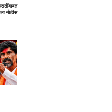
िरातींबाबत
ाला नोटीस