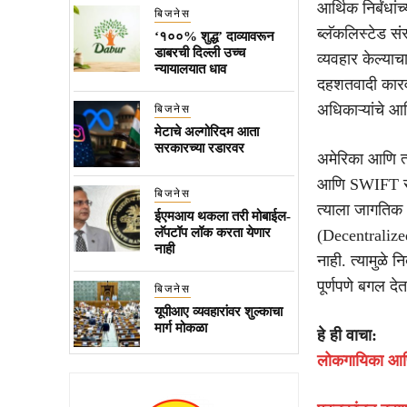
आर्थिक निर्बंधा
बिजनेस
ब्लॅकलिस्टेड सं
‘१००% शुद्ध’ दाव्यावरून
डाबरची दिल्ली उच्च
व्यवहार केल्याच
न्यायालयात धाव
दहशतवादी कारवा
अधिकाऱ्यांचे आ
बिजनेस
मेटाचे अल्गोरिदम आता
सरकारच्या रडारवर
अमेरिका आणि त्य
आणि SWIFT सारख
बिजनेस
त्याला जागतिक आ
ईएमआय थकला तरी मोबाईल-
लॅपटॉप लॉक करता येणार
(Decentralized
नाही
नाही. त्यामुळे 
पूर्णपणे बगल दे
बिजनेस
यूपीआए व्यवहारांवर शुल्काचा
मार्ग मोकळा
हे ही वाचा:
लोकगायिका आणि