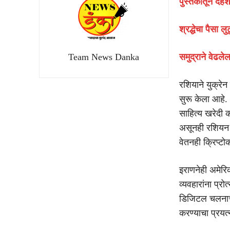
पुस्तकांतून दहश
श्रद्धेचा पैसा ल
Team News Danka
समुद्राने वेढल
रशियाने युक्रेन 
सुरू केला आहे. 
साहित्य खरेदी 
असूनही रशियन क
वेतनही क्रिप्ट
इराणनेही अमेरिक
व्यवहारांना प्
डिजिटल चलनाचा
करण्याचा प्रयत