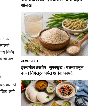
ओळख
वर वापर
 लष्करी
य निर्बंध
चाऱ्यांचे
लाइफस्टाइल
इसबगोल ठरतोय ‘सुपरफूड’; पचनापासून
वजन नियंत्रणापर्यंत अनेक फायदे
ो
करण्यासाठी
बित्व कमी