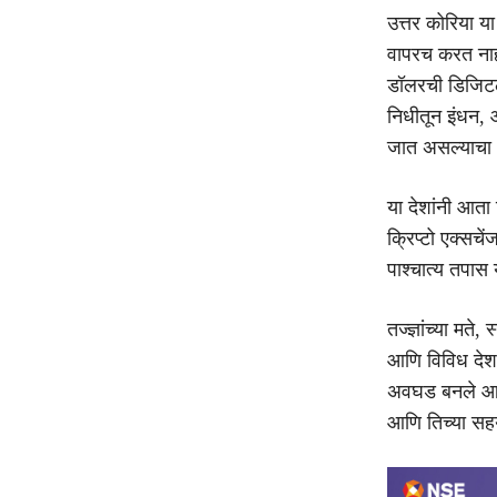
उत्तर कोरिया य
वापरच करत नाही
डॉलरची डिजिटल म
निधीतून इंधन, आ
जात असल्याचा
या देशांनी आता
क्रिप्टो एक्सचे
पाश्चात्य तपास 
तज्ज्ञांच्या मते
आणि विविध देशा
अवघड बनले आहे.
आणि तिच्या सहयो