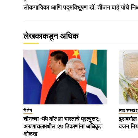
लोकगायिका आणि पद्मविभूषण डॉ. तीजन बाई यांचे नि
लेखकाकडून अधिक
विशेष
लाइफस्टा
चीनच्या ‘मॅप वॉर’ला भारताचे प्रत्युत्तर;
इसबगोल 
अरुणाचलमधील २७ ठिकाणांना अधिकृत
वजन नियं
ओळख