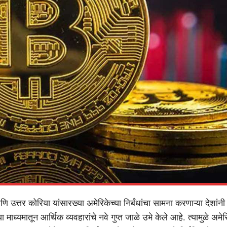
 उत्तर कोरिया यांसारख्या अमेरिकेच्या निर्बंधांचा सामना करणाऱ्या देशांन
या माध्यमातून आर्थिक व्यवहारांचे नवे गुप्त जाळे उभे केले आहे. त्यामुळे अमेर