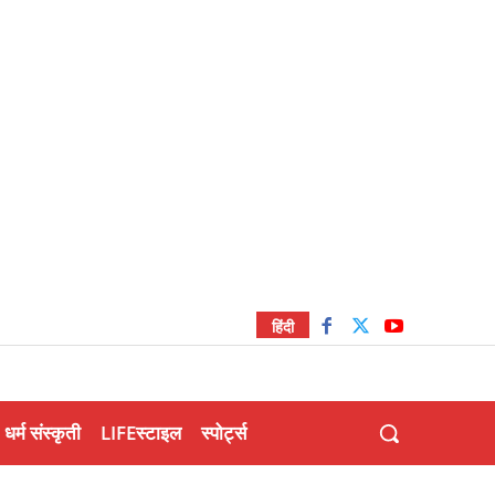
हिंदी
धर्म संस्कृती
LIFEस्टाइल
स्पोर्ट्स