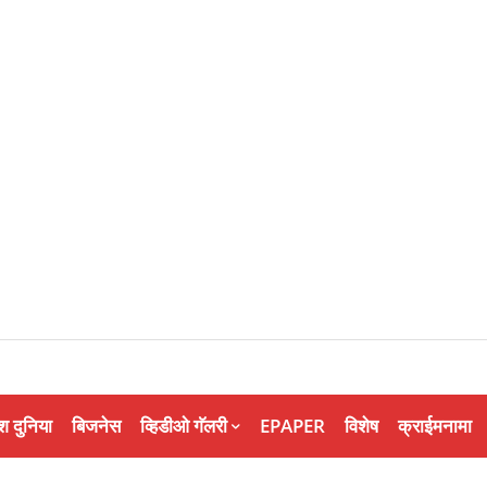
श दुनिया
बिजनेस
व्हिडीओ गॅलरी
EPAPER
विशेष
क्राईमनामा