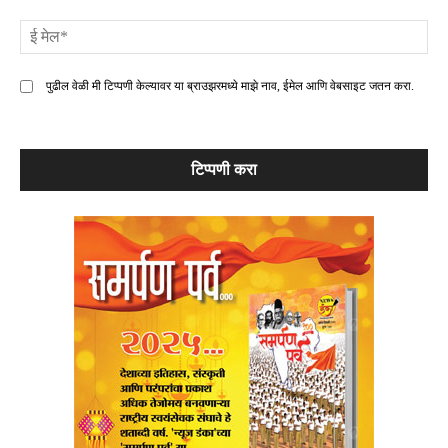
ई
मे
पुढील वेळी मी टिप्पणी केल्यावर या ब्राउझरमध्ये माझे नाव, ईमेल आणि वेबसाइट जतन करा.