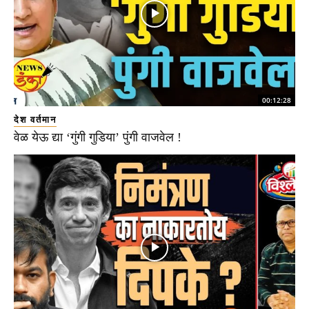
00:12:28
देश वर्तमान
वेळ येऊ द्या ‘गुंगी गुडिया’ पुंगी वाजवेल !