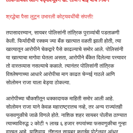
श्रद्धेचा पैसा लुटून उभारली कोट्यवधींची संपत्ती!
तपासादरम्यान, सायबर पोलिसांनी तांत्रिक पुराव्यांची पडताळणी
केली. फिर्यादीची रक्कम ज्या बँक खात्यात वळती झाली होती, त्या
खात्यातून आरोपीने चेकद्वारे पैसे काढल्याचे समोर आले. पोलिसांनी
या खात्याचा मागोवा घेतला असता, आरोपीने बँकेत दिलेल्या पत्त्यावर
तो वास्तव्यास नसल्याचे कळाले. त्यानंतर पोलिसांनी तांत्रिक
विश्लेषणाच्या आधारे आरोपीचा माग काढत चेन्नई गाठले आणि
सोलोमन राजा याला बेड्या ठोकल्या.
आरोपीच्या चौकशीतून धक्कादायक माहिती समोर आली आहे.
सोलोमन राजा याने केवळ महाराष्ट्रातच नव्हे, तर अन्य राज्यांतही
फसवणुकीचे जाळे विणले होते. नाशिक शहर सायबर पोलीस ठाण्यात
त्याच्याविरुद्ध २ कोटी १ लाख ६ हजार रुपयांच्या फसवणुकीचा गुन्हा
दाखल आहे. याशिवाय, नॅशनल सायबर क्राईम पोर्टलवर आंध्र