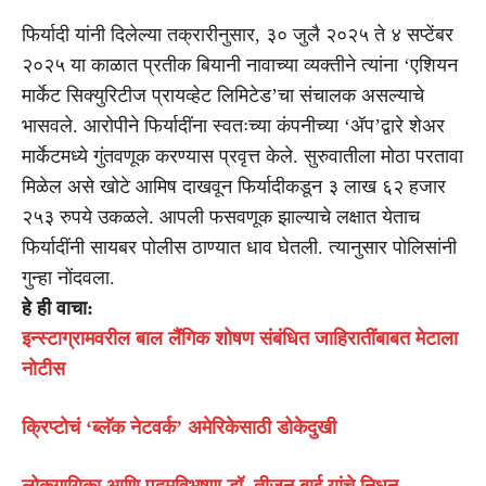
फिर्यादी यांनी दिलेल्या तक्रारीनुसार, ३० जुलै २०२५ ते ४ सप्टेंबर
२०२५ या काळात प्रतीक बियानी नावाच्या व्यक्तीने त्यांना ‘एशियन
मार्केट सिक्युरिटीज प्रायव्हेट लिमिटेड’चा संचालक असल्याचे
भासवले. आरोपीने फिर्यादींना स्वतःच्या कंपनीच्या ‘ॲप’द्वारे शेअर
मार्केटमध्ये गुंतवणूक करण्यास प्रवृत्त केले. सुरुवातीला मोठा परतावा
मिळेल असे खोटे आमिष दाखवून फिर्यादीकडून ३ लाख ६२ हजार
२५३ रुपये उकळले. आपली फसवणूक झाल्याचे लक्षात येताच
फिर्यादींनी सायबर पोलीस ठाण्यात धाव घेतली. त्यानुसार पोलिसांनी
गुन्हा नोंदवला.
हे ही वाचा:
इन्स्टाग्रामवरील बाल लैंगिक शोषण संबंधित जाहिरातींबाबत मेटाला
नोटीस
क्रिप्टोचं ‘ब्लॅक नेटवर्क’ अमेरिकेसाठी डोकेदुखी
लोकगायिका आणि पद्मविभूषण डॉ. तीजन बाई यांचे निधन