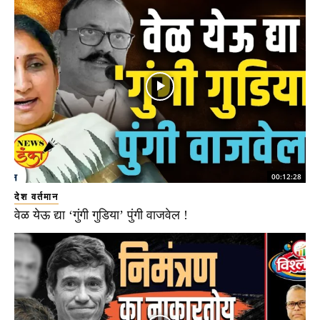
00:12:28
देश वर्तमान
वेळ येऊ द्या ‘गुंगी गुडिया’ पुंगी वाजवेल !