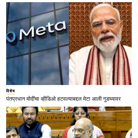
विशेष
पंतप्रधान मोदींचा व्हीडिओ हटवल्याबद्दल मेटा आली गुडघ्यावर