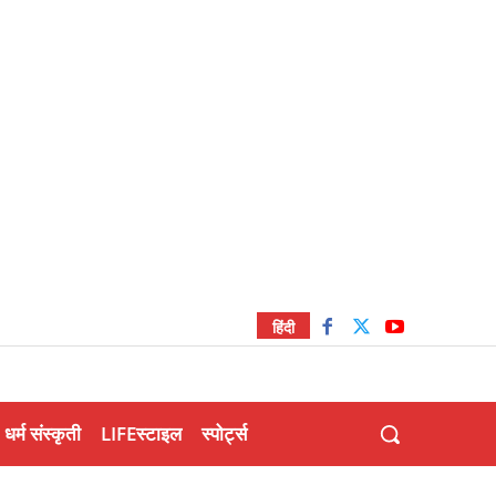
हिंदी
धर्म संस्कृती
LIFEस्टाइल
स्पोर्ट्स