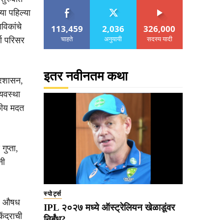
या पहिल्या
विकांचे
113,459
2,036
326,000
चाहते
अनुयायी
सदस्य यादी
्ण परिसर
इतर नवीनतम कथा
प्रशासन,
्यवस्था
यकीय मदत
ुप्ता,
नी
स्पोर्ट्स
न व औषध
IPL २०२७ मध्ये ऑस्ट्रेलियन खेळाडूंवर
ंद्राची
निर्बंध?