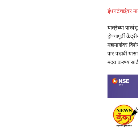
इंधनटंचाईवर मा
यात्रेच्या पार्श
होण्यापूर्वी के
महामार्गावर वि
पार पडावी यासाठ
मदत करण्यासाठी