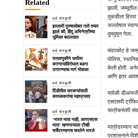
Related
झाली. जम्मूतील
तुकडीला हिरवा झ
धर्म संस्कृती
जल्लोषात स्वाग
इस्लामी पुरुषासोबत नाते तयार
झाले की, हिंदू अभिनेत्रींच्या
दुमदुमून गेला.
भूमिका बदलतात!
चंदरकोट हे जम्मू
धर्म संस्कृती
फसवणुकीने धर्मांतर
पोलिस, स्थानिक 
करणाऱ्यांविरोधात बडगा
केली होती. अने
उगारण्याचा मार्ग मोकळा
आणि इतर आवश्य
धर्म संस्कृती
दिंडीतील वारकऱ्यांसाठी
यावेळी डीआयजी 
कारुळकरांचा महाप्रसाद
एसएसपी ट्रॅफिक
यात्रेकरूंशी सं
धर्म संस्कृती
‘भारत माता नाही, आरएसएस
माता’ म्हणणाऱ्याला टीव्ही
यात्रेदरम्यान भ
चर्चेदरम्यानच चपलेने मारले
प्रशासनाने विश