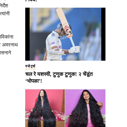
र्देश
्यांनी
विकांना
त्र अमरनाथ
ासनाने
स्पोर्ट्स
चल रे यशस्वी, टुणुक टुणुक! २ चेंडूंत
‘भोपळा’!