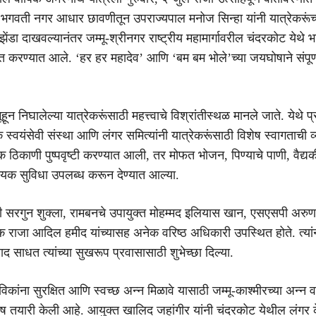
 भगवती नगर आधार छावणीतून उपराज्यपाल मनोज सिन्हा यांनी यात्रेकरूंच्
ेंडा दाखवल्यानंतर जम्मू-श्रीनगर राष्ट्रीय महामार्गावरील चंदरकोट येथे भा
त करण्यात आले. ‘हर हर महादेव’ आणि ‘बम बम भोले’च्या जयघोषाने संपूर
हून निघालेल्या यात्रेकरूंसाठी महत्त्वाचे विश्रांतीस्थळ मानले जाते. येथे 
स्वयंसेवी संस्था आणि लंगर समित्यांनी यात्रेकरूंसाठी विशेष स्वागताची व
क ठिकाणी पुष्पवृष्टी करण्यात आली, तर मोफत भोजन, पिण्याचे पाणी, वैद्
क सुविधा उपलब्ध करून देण्यात आल्या.
सरगुन शुक्ला, रामबनचे उपायुक्त मोहम्मद इलियास खान, एसएसपी अरुण ग
 राजा आदिल हमीद यांच्यासह अनेक वरिष्ठ अधिकारी उपस्थित होते. त्यां
वाद साधत त्यांच्या सुखरूप प्रवासासाठी शुभेच्छा दिल्या.
ाविकांना सुरक्षित आणि स्वच्छ अन्न मिळावे यासाठी जम्मू-काश्मीरच्या अन्
ेष तयारी केली आहे. आयुक्त खालिद जहांगीर यांनी चंदरकोट येथील लंगर के