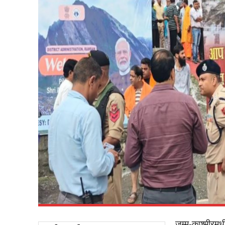
जम्मू-काश्मीरमध