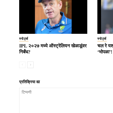
स्पोर्ट्स
स्पोर्ट्स
IPL २०२७ मध्ये ऑस्ट्रेलियन खेळाडूंवर
चल रे यशस
निर्बंध?
‘भोपळा’!
प्रतिक्रिया द्या