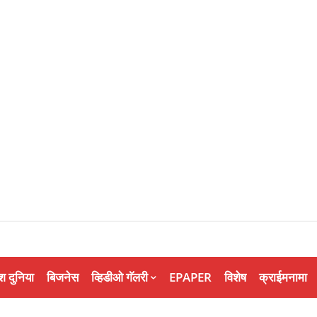
श दुनिया
बिजनेस
व्हिडीओ गॅलरी
EPAPER
विशेष
क्राईमनामा