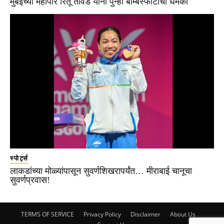
मुंबईच्या महापौर रितू तावडे यांना पुन्हा बॉम्बस्फोटाची धमकी
स्पोर्ट्स
लाकडांच्या मोळ्यांपासून सुवर्णशिखरापर्यंत… मीराबाई चानूचा
सुवर्णप्रवास!
TERMS OF SERVICE
Privacy Policy
Disclaimer
About Us