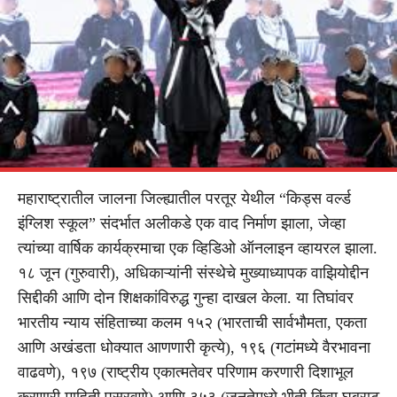
महाराष्ट्रातील जालना जिल्ह्यातील परतूर येथील “किड्स वर्ल्ड
इंग्लिश स्कूल” संदर्भात अलीकडे एक वाद निर्माण झाला, जेव्हा
त्यांच्या वार्षिक कार्यक्रमाचा एक व्हिडिओ ऑनलाइन व्हायरल झाला.
१८ जून (गुरुवारी), अधिकाऱ्यांनी संस्थेचे मुख्याध्यापक वाझियोद्दीन
सिद्दीकी आणि दोन शिक्षकांविरुद्ध गुन्हा दाखल केला. या तिघांवर
भारतीय न्याय संहिताच्या कलम १५२ (भारताची सार्वभौमता, एकता
आणि अखंडता धोक्यात आणणारी कृत्ये), १९६ (गटांमध्ये वैरभावना
वाढवणे), १९७ (राष्ट्रीय एकात्मतेवर परिणाम करणारी दिशाभूल
करणारी माहिती पसरवणे) आणि ३५३ (जनतेमध्ये भीती किंवा घबराट