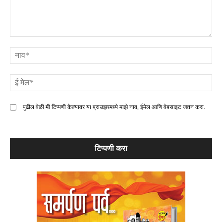
टिप्पणी
ना
ई
मे
पुढील वेळी मी टिप्पणी केल्यावर या ब्राउझरमध्ये माझे नाव, ईमेल आणि वेबसाइट जतन करा.