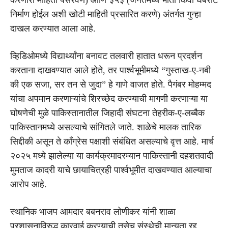
निर्माण होईल अशी खोटी माहिती प्रसारित करणे) अंतर्गत गुन्हा
दाखल करण्यात आला आहे.
व्हिडिओमध्ये विद्यार्थ्यांना बनावट तलवारी हातात धरून प्रदर्शन
करताना दाखवण्यात आले होते, तर पार्श्वभूमीमध्ये “गुस्ताख-ए-नबी
की एक सजा, सर तन से जुदा” हे गाणे वाजत होते. पैगंबर मोहम्मद
यांचा अपमान करणाऱ्यांचे शिरच्छेद करण्याची मागणी करणाऱ्या या
घोषणेची मुळे पाकिस्तानातील जिहादी संघटना तेहरीक-ए-लब्बैक
पाकिस्तानमध्ये असल्याचे सांगितले जाते. शाळेचे मालक तारिक
सिद्दीकी असून ते काँग्रेस पक्षाशी संबंधित असल्याचे वृत्त आहे. मार्च
२०२५ मध्ये झालेल्या या कार्यक्रमादरम्यान पाकिस्तानी दहशतवादी
मुमताज कादरी याचे छायाचित्रही पार्श्वभूमीत दाखवण्यात आल्याचा
आरोप आहे.
स्थानिक भाजप आमदार बबनराव लोणीकर यांनी शाळा
प्रशासनाविरुद्ध कारवाई करण्याची तसेच संस्थेची मान्यता रद्द