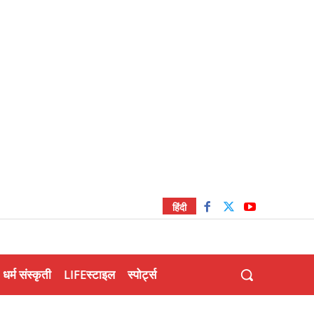
हिंदी
धर्म संस्कृती
LIFEस्टाइल
स्पोर्ट्स