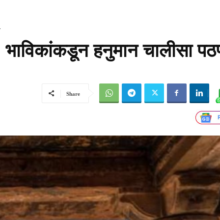
ण
ू; भाविकांकडून हनुमान चालीसा प
Share