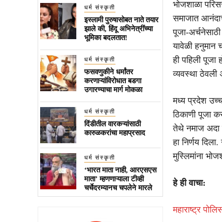
भोजशाळा परिसराल
धर्म संस्कृती
समाजात आनंदाच
इस्लामी पुरुषासोबत नाते तयार
झाले की, हिंदू अभिनेत्रींच्या
पूजा-अर्चनेसाठ
भूमिका बदलतात!
यावेळी हनुमान 
ही पहिली पूजा 
धर्म संस्कृती
फसवणुकीने धर्मांतर
व्यवस्था ठेवली
करणाऱ्यांविरोधात बडगा
उगारण्याचा मार्ग मोकळा
मध्य प्रदेश उच्
धर्म संस्कृती
ठिकाणी पूजा कर
दिंडीतील वारकऱ्यांसाठी
तेथे नमाज अदा 
कारुळकरांचा महाप्रसाद
हा निर्णय दिला.
मुस्लिमांना भो
धर्म संस्कृती
‘भारत माता नाही, आरएसएस
माता’ म्हणणाऱ्याला टीव्ही
हे ही वाचा:
चर्चेदरम्यानच चपलेने मारले
महाराष्ट्र पोलि