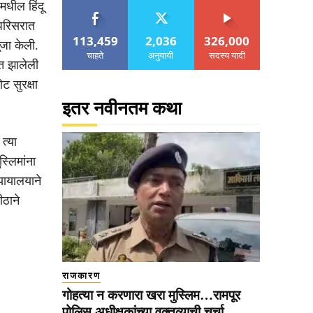
मधील हिंदू
परिसरात
113,459
2,036
326,000
ूजा केली.
चाहते
अनुयायी
सदस्य यादी
त झालेली
ट सुरक्षा
इतर नवीनतम कथा
त्या
्लिमांना
यायालयाने
ीठाने
राजकारण
गोहत्या न करणारा खरा मुस्लिम…रामपूर
पोलिस अधीक्षकांच्या वक्तव्याची चर्चा