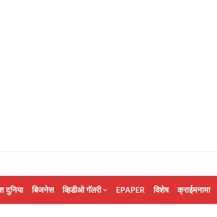
श दुनिया
बिजनेस
व्हिडीओ गॅलरी
EPAPER
विशेष
क्राईमनामा