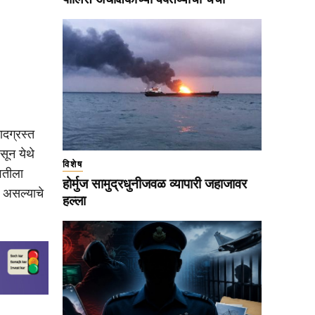
दग्रस्त
सून येथे
विशेष
्वतीला
होर्मुज सामुद्रधुनीजवळ व्यापारी जहाजावर
र असल्याचे
हल्ला