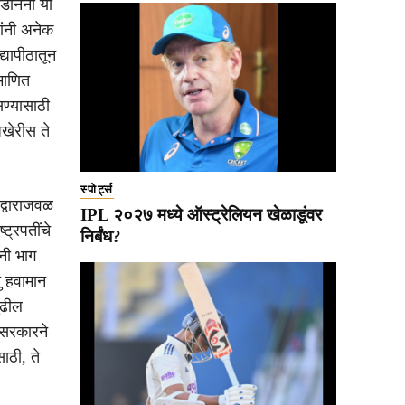
डेनिनो या
यांनी अनेक
्यापीठातून
माणित
सण्यासाठी
अखेरीस ते
स्पोर्ट्स
शद्वाराजवळ
IPL २०२७ मध्ये ऑस्ट्रेलियन खेळाडूंवर
ट्रपतींचे
निर्बंध?
ंनी भाग
ु हवामान
ुढील
 सरकारने
ाठी, ते