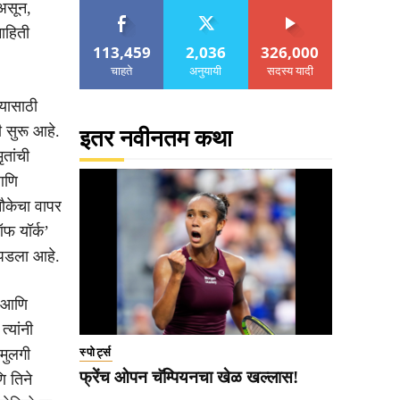
 असून,
माहिती
113,459
2,036
326,000
चाहते
अनुयायी
सदस्य यादी
्यासाठी
ी सुरू आहे.
इतर नवीनतम कथा
ृतांची
आणि
नौकेचा वापर
ऑफ यॉर्क’
ापडला आहे.
ञ आणि
्यांनी
 मुलगी
स्पोर्ट्स
फ्रेंच ओपन चॅम्पियनचा खेळ खल्लास!
ि तिने