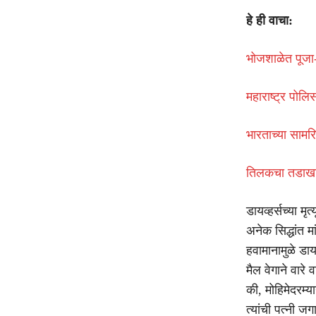
हे ही वाचा:
भोजशाळेत पूजा-
महाराष्ट्र पोलि
भारताच्या सामर
तिलकचा तडाखा,
डायव्हर्सच्या मृ
अनेक सिद्धांत 
हवामानामुळे डाय
मैल वेगाने वारे
की, मोहिमेदरम्य
त्यांची पत्नी ज