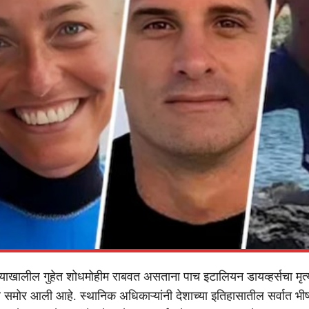
ण्याखालील गुहेत शोधमोहीम राबवत असताना पाच इटालियन डायव्हर्सचा मृत्य
समोर आली आहे. स्थानिक अधिकाऱ्यांनी देशाच्या इतिहासातील सर्वात भी