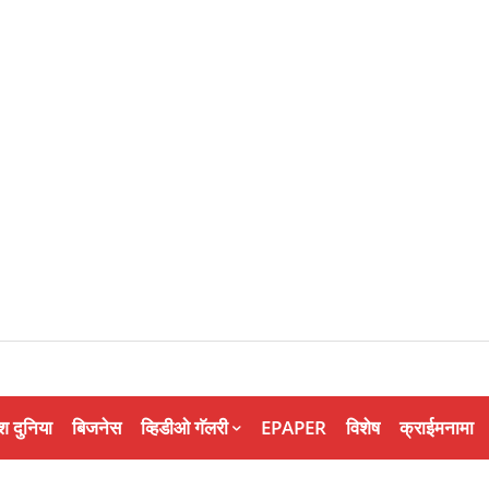
श दुनिया
बिजनेस
व्हिडीओ गॅलरी
EPAPER
विशेष
क्राईमनामा