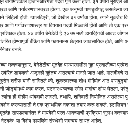
ातून बायोमेडिकल इंजिनिअरिंगची पदवी पूर्ण केली होती. ३१ वर्षीय मुरीएल ओ
रज्ञ आणि पर्यावरणशास्त्रज्ञ होत्या. एक अनुभवी पाणबुडीपटू असलेल्या त्
शने लिहिली होती. ग्वालटिएरी, जो देखील ३१ वर्षांचा होता, त्याने नुकतेच विद
्र आणि पर्यावरणशास्त्र या विषयात पदवी मिळवली होती आणि तो एक प्र
ग प्रशिक्षक होता. ४४ वर्षीय बेनेडेटी हे २०१७ मध्ये डायव्हिंगची आवड जोपा
तरित होण्यापूर्वी बँकिंग आणि फायनान्स क्षेत्रात व्यावसायिक होते, आणि 
ॅनेजर बनले.
च्या म्हणण्यानुसार, बेनेडेटीचा मृतदेह पाण्याखालील गुहा प्रणालीच्या प्रवे
र्वरित डायव्हर्स अजूनही गुहेतच असल्याचे मानले जात आहे. मालदीवचे राष्
द हुसेन शरीफ यांनी सांगितले की, शुक्रवारच्या शोध मोहिमेत आठ पाणबुड्या
ांनी जोड्यांमध्ये काम करत, घटनास्थळाच्या खोल भागांचा शोध घेतला, परंत
े त्यांना ही मोहीम थांबवावी लागली. तथापि, शनिवारी नियोजित असलेल्या प
र्गदर्शन करण्यासाठी ते एक प्राथमिक नकाशा तयार करू शकले. इटालियन
 मृतदेह सापडल्यानंतर ते मायदेशी परत आणण्याची प्रक्रिया सुलभ करण्यास
ट नेटवर्क’ या विशेष डायव्हिंग संस्थेशी समन्वय साधत आहेत.