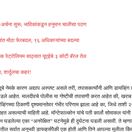
अर्चना सुरू; भाविकांकडून हनुमान चालीसा पठण
सांत मोठा फेरबदल; ९६ अधिकाऱ्यांच्या बदल्या
िक पेट्रोलियम साठ्यात यूएईचे ३ कोटी बॅरल तेल
 शार्दुलचा कहर!
त्यूचे नेमके कारण अद्याप अस्पष्ट असले तरी, तपासकर्त्यांनी आणि डायव्हिंग तज
मांडले आहेत. मालदीवचे पोलीस या गोष्टीची तपासणी करत आहेत की, खराब
व्हिंगच्या ठिकाणी दृश्यमानतेवर गंभीर परिणाम झाला आहे का, जिथे ताशी 
 वाहत असल्याची माहिती आहे. मॉन्टेफाल्कोन यांचे पती कार्लो सोमाकल यांनी 
ान घडलेल्या एका “अनपेक्षित” घटनेमुळे ही दुर्घटना घडली असावी. ते म्हणा
गातील सर्वात अनुभवी डायव्हर्सपैकी एक होती आणि तिने आपल्या मुलीला किंव