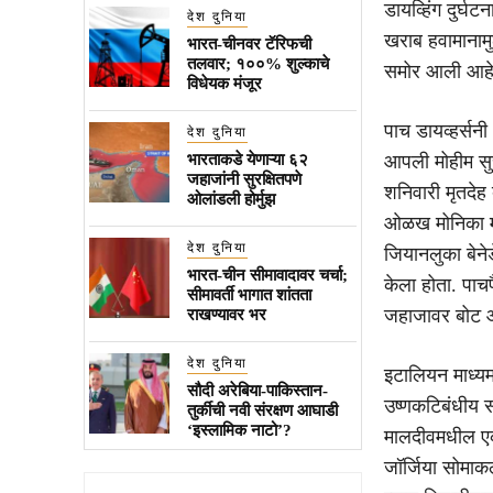
डायव्हिंग दुर्
देश दुनिया
खराब हवामानामुळ
भारत-चीनवर टॅरिफची
तलवार; १००% शुल्काचे
समोर आली आहे
विधेयक मंजूर
पाच डायव्हर्सन
देश दुनिया
भारताकडे येणाऱ्या ६२
आपली मोहीम सुरू
जहाजांनी सुरक्षितपणे
शनिवारी मृतदेह 
ओलांडली होर्मुझ
ओळख मोनिका मों
देश दुनिया
जियानलुका बेने
भारत-चीन सीमावादावर चर्चा;
केला होता. पाचप
सीमावर्ती भागात शांतता
जहाजावर बोट ऑप
राखण्यावर भर
देश दुनिया
इटालियन माध्यमा
सौदी अरेबिया-पाकिस्तान-
उष्णकटिबंधीय सा
तुर्कीची नवी संरक्षण आघाडी
‘इस्लामिक नाटो’?
मालदीवमधील एका 
जॉर्जिया सोमाक