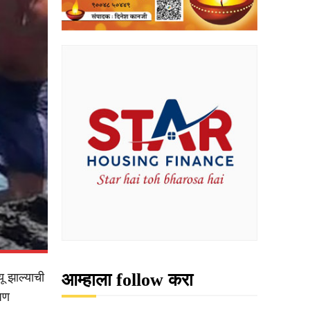
आम्हाला follow करा
ू झाल्याची
षण