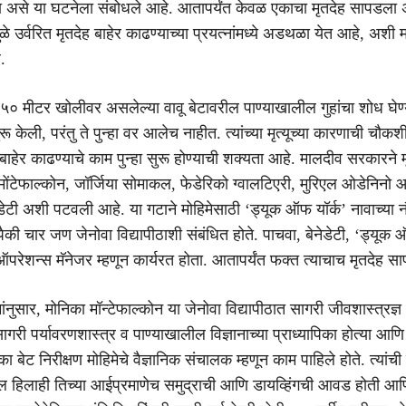
घटना असे या घटनेला संबोधले आहे. आतापर्यंत केवळ एकाचा मृतदेह सापडला
े उर्वरित मृतदेह बाहेर काढण्याच्या प्रयत्नांमध्ये अडथळा येत आहे, अशी 
.
ी ५० मीटर खोलीवर असलेल्या वावू बेटावरील पाण्याखालील गुहांचा शोध घेण
 केली, परंतु ते पुन्हा वर आलेच नाहीत. त्यांच्या मृत्यूच्या कारणाची चौकश
बाहेर काढण्याचे काम पुन्हा सुरू होण्याची शक्यता आहे. मालदीव सरकारने म
टेफाल्कोन, जॉर्जिया सोमाकल, फेडेरिको ग्वालटिएरी, मुरिएल ओडेनिनो 
डेटी अशी पटवली आहे. या गटाने मोहिमेसाठी ‘ड्यूक ऑफ यॉर्क’ नावाच्या 
ैकी चार जण जेनोवा विद्यापीठाशी संबंधित होते. पाचवा, बेनेडेटी, ‘ड्यूक 
रेशन्स मॅनेजर म्हणून कार्यरत होता. आतापर्यंत फक्त त्याचाच मृतदेह स
ंनुसार, मोनिका मॉन्टेफाल्कोन या जेनोवा विद्यापीठात सागरी जीवशास्त्रज्
गरी पर्यावरणशास्त्र व पाण्याखालील विज्ञानाच्या प्राध्यापिका होत्या आणि त
बेट निरीक्षण मोहिमेचे वैज्ञानिक संचालक म्हणून काम पाहिले होते. त्यांची
ल हिलाही तिच्या आईप्रमाणेच समुद्राची आणि डायव्हिंगची आवड होती आण