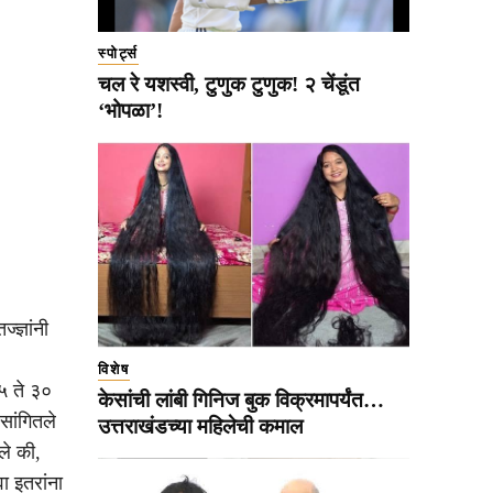
स्पोर्ट्स
चल रे यशस्वी, टुणुक टुणुक! २ चेंडूंत
‘भोपळा’!
्ज्ञांनी
विशेष
२५ ते ३०
केसांची लांबी गिनिज बुक विक्रमापर्यंत…
सांगितले
उत्तराखंडच्या महिलेची कमाल
ले की,
ा इतरांना