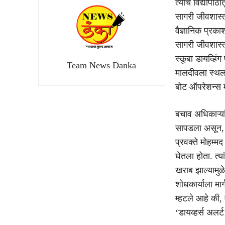
त्याच विद्यापीठ
सागरी जीवशास्त्
वैज्ञानिक प्रका
सागरी जीवशास्त
स्कूबा डायव्हिं
Team News Danka
मालदीवला स्थलां
बोट ऑपरेशन्स म
बचाव अधिकाऱ्यां
सापडला असून, उ
प्रवक्ते मोहम्म
घेतला होता. त्य
खराब झाल्यामुळ
शोधकार्याला मा
म्हटले आहे की,
‘डायव्हर्स अलर्