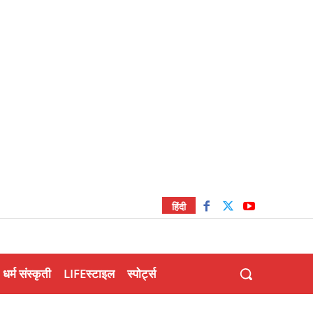
हिंदी
धर्म संस्कृती
LIFEस्टाइल
स्पोर्ट्स