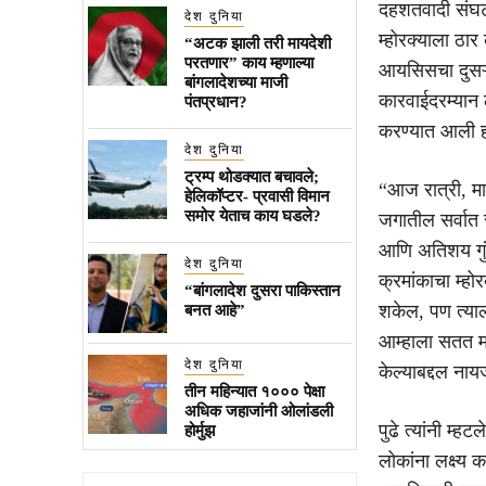
दहशतवादी संघटन
देश दुनिया
म्होरक्याला ठार
“अटक झाली तरी मायदेशी
परतणार” काय म्हणाल्या
आयसिसचा दुसऱ्य
बांगलादेशच्या माजी
कारवाईदरम्यान ठ
पंतप्रधान?
करण्यात आली ह
देश दुनिया
ट्रम्प थोडक्यात बचावले;
“आज रात्री, माझ
हेलिकॉप्टर- प्रवासी विमान
समोर येताच काय घडले?
जगातील सर्वात 
आणि अतिशय गुंत
देश दुनिया
क्रमांकाचा म्ह
“बांगलादेश दुसरा पाकिस्तान
शकेल, पण त्याल
बनत आहे”
आम्हाला सतत माह
देश दुनिया
केल्याबद्दल ना
तीन महिन्यात १००० पेक्षा
अधिक जहाजांनी ओलांडली
पुढे त्यांनी म
होर्मुझ
लोकांना लक्ष्य 