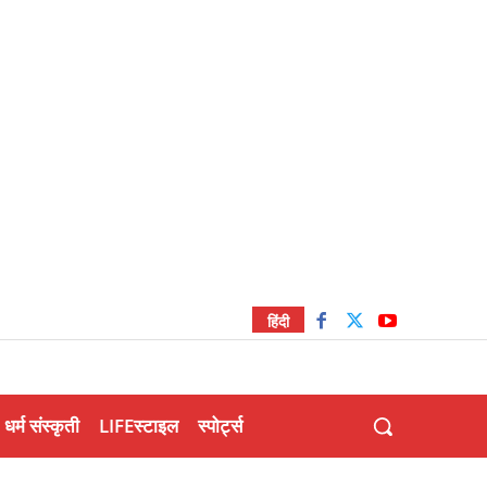
हिंदी
धर्म संस्कृती
LIFEस्टाइल
स्पोर्ट्स