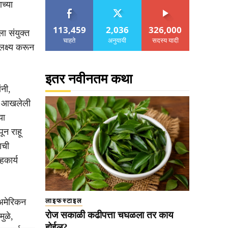
च्या
113,459
2,036
326,000
ा संयुक्त
चाहते
अनुयायी
सदस्य यादी
लक्ष्य करून
इतर नवीनतम कथा
ंनी,
वक आखलेली
या
ून राहू
ाची
हकार्य
 अमेरिकन
लाइफस्टाइल
रोज सकाळी कढीपत्ता चघळला तर काय
ुळे,
होईल?