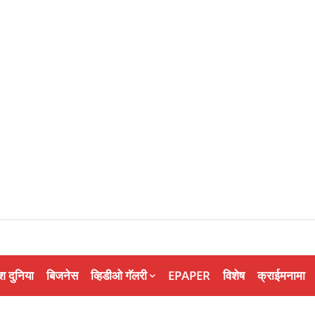
श दुनिया
बिजनेस
व्हिडीओ गॅलरी
EPAPER
विशेष
क्राईमनामा