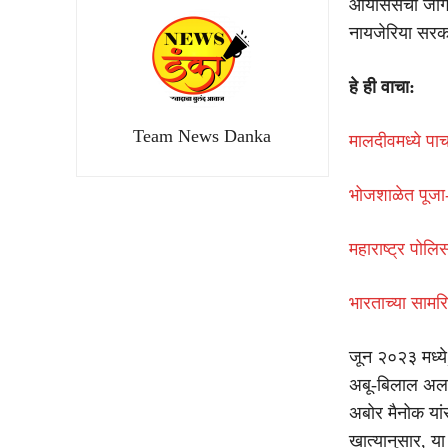
आयसिसची जागतिक
नायजेरिया सरका
हे ही वाचा:
Team News Danka
मालदीवमध्ये पाच
भोजशाळेत पूजा-
महाराष्ट्र पोलि
भारताच्या सामर
जून २०२३ मध्ये, 
अबू-बिलाल अल-
अबोर मैनोक या
खात्यानुसार, या