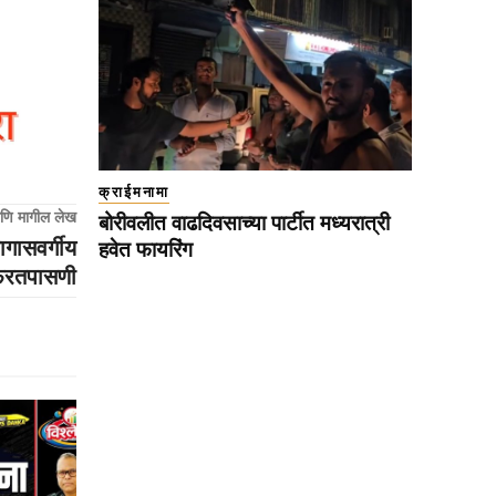
क्राईमनामा
णि मागील लेख
बोरीवलीत वाढदिवसाच्या पार्टीत मध्यरात्री
ागासवर्गीय
हवेत फायरिंग
 फेरतपासणी