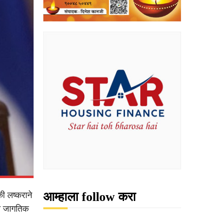
आम्हाला follow करा
की लष्कराने
ईत जागतिक