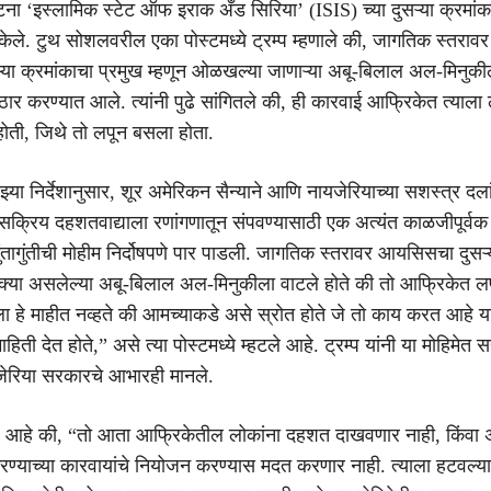
ा ‘इस्लामिक स्टेट ऑफ इराक अँड सिरिया’ (ISIS) च्या दुसऱ्या क्रमांका
 केले. टुथ सोशलवरील एका पोस्टमध्ये ट्रम्प म्हणाले की, जागतिक स्तरावर
ा क्रमांकाचा प्रमुख म्हणून ओळखल्या जाणाऱ्या अबू-बिलाल अल-मिनुकील
ार करण्यात आले. त्यांनी पुढे सांगितले की, ही कारवाई आफ्रिकेत त्याला 
ोती, जिथे तो लपून बसला होता.
्या निर्देशानुसार, शूर अमेरिकन सैन्याने आणि नायजेरियाच्या सशस्त्र दला
सक्रिय दहशतवाद्याला रणांगणातून संपवण्यासाठी एक अत्यंत काळजीपूर्
ागुंतीची मोहीम निर्दोषपणे पार पाडली. जागतिक स्तरावर आयसिसचा दुसऱ्
ोरक्या असलेल्या अबू-बिलाल अल-मिनुकीला वाटले होते की तो आफ्रिकेत लप
ा हे माहीत नव्हते की आमच्याकडे असे स्रोत होते जे तो काय करत आहे य
िती देत होते,” असे त्या पोस्टमध्ये म्हटले आहे. ट्रम्प यांनी या मोहिमेत स
यजेरिया सरकारचे आभारही मानले.
्हटले आहे की, “तो आता आफ्रिकेतील लोकांना दहशत दाखवणार नाही, किंवा
करण्याच्या कारवायांचे नियोजन करण्यास मदत करणार नाही. त्याला हटवल्याम