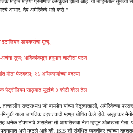
 मोहीम मोठ्या प्रमाणात कमकुवत झाली आहे. या मोहिमेतील तुमच्या सहक
रचे आभार. देव अमेरिकेचे भले करो!”
 इटालियन डायव्हर्सचा मृत्यू
अर्चना सुरू; भाविकांकडून हनुमान चालीसा पठण
सांत मोठा फेरबदल; ९६ अधिकाऱ्यांच्या बदल्या
िक पेट्रोलियम साठ्यात यूएईचे ३ कोटी बॅरल तेल
तत्कालीन राष्ट्राध्यक्ष जो बायडेन यांच्या नेतृत्वाखाली, अमेरिकेच्या परराष्
मिनुकी याला जागतिक दहशतवादी म्हणून घोषित केले होते. अबूबाकर मै
ंसह अनेक टोपणनावे असलेला तो आयसिसचा नेता म्हणून ओळखला गेला. पर
 पदनामात असे म्हटले आहे की, ISIS शी संबंधित व्यक्तींवर त्यांच्या दहशत