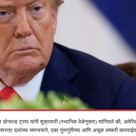
्ष डोनाल्ड ट्रम्प यांनी शुक्रवारी (स्थानिक वेळेनुसार) सांगितले की, अमेरि
सशस्त्र दलांच्या समन्वयाने, एका गुंतागुंतीच्या आणि अचूक लष्करी कारवा