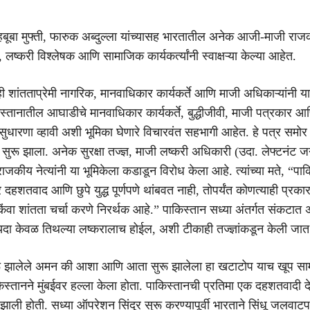
बूबा मुफ्ती, फारुक अब्दुल्ला यांच्यासह भारतातील अनेक आजी-माजी राज
ष्करी विश्लेषक आणि सामाजिक कार्यकर्त्यांनी स्वाक्षऱ्या केल्या आहेत.
 शांतताप्रेमी नागरिक, मानवाधिकार कार्यकर्ते आणि माजी अधिकाऱ्यांनी या
स्तानातील आघाडीचे मानवाधिकार कार्यकर्ते, बुद्धीजीवी, माजी पत्रकार आ
े सुधारणा व्हावी अशी भूमिका घेणारे विचारवंत सहभागी आहेत. हे पत्र समो
सुरू झाला. अनेक सुरक्षा तज्ज्ञ, माजी लष्करी अधिकारी (उदा. लेफ्टनंट 
राजकीय नेत्यांनी या भूमिकेला कडाडून विरोध केला आहे. त्यांच्या मते, “पा
र दहशतवाद आणि छुपे युद्ध पूर्णपणे थांबवत नाही, तोपर्यंत कोणत्याही प्रका
ी किंवा शांतता चर्चा करणे निरर्थक आहे.” पाकिस्तान सध्या अंतर्गत संकटा
यदा केवळ तिथल्या लष्करालाच होईल, अशी टीकाही तज्ज्ञांकडून केली जात
रू झालेले अमन की आशा आणि आता सुरू झालेला हा खटाटोप याच खूप साम
िस्तानने मुंबईवर हल्ला केला होता. पाकिस्तानची प्रतिमा एक दहशतवादी दे
 होती. सध्या ऑपरेशन सिंदूर सुरू करण्यापूर्वी भारताने सिंधू जलवाट