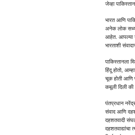
जेव्हा पाकिस्ता
भारत आणि पाकिस
अनेक लोक सध्या
आहेत. आपल्या गु
भारताशी संवादा
पाकिस्तानला मिठ
हिंदू होतो, आम्
चूक होती आणि प
कबूली दिली की 
पंतप्रधान नरेंद
संवाद आणि दहश
दहशतवादी संघटन
दहशतवाद्यांचा त