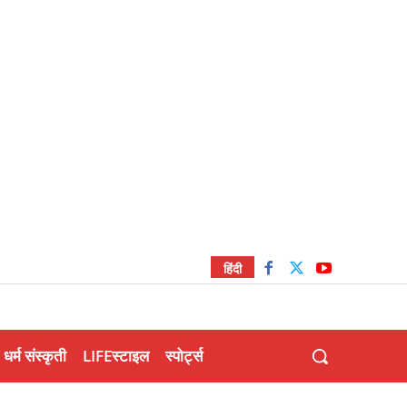
हिंदी
धर्म संस्कृती
LIFEस्टाइल
स्पोर्ट्स