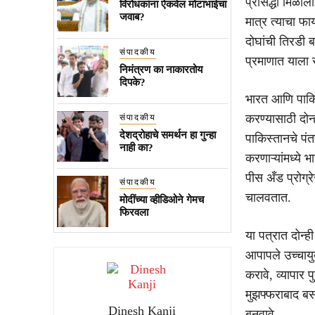
प्रसिद्धी मिळा
विरोधकांना ऐकवेल मोटाभाईचा
जवाब?
मात्र त्याचा 
दोघांची तिरडी ब
संपादकीय
प्रमाणात याला 
निमंत्रण का नाकारतोय
दिपके?
भारत आणि पाकिस
करण्यासाठी दोन्
संपादकीय
देशद्रोहाचे समर्थन हा गुन्हा
पाकिस्तानचे पं
नाही का?
करणाऱ्यांमध्ये
पीस अँड प्रोग्र
संपादकीय
चालवतात.
मोदींच्या व्हीडिओने गेमच
फिरवला
या पत्रात दोन्ह
आपापले उच्चायुक
करावे, व्यापार 
मुझफ्फराबाद बस
Dinesh Kanji
बनवावे.