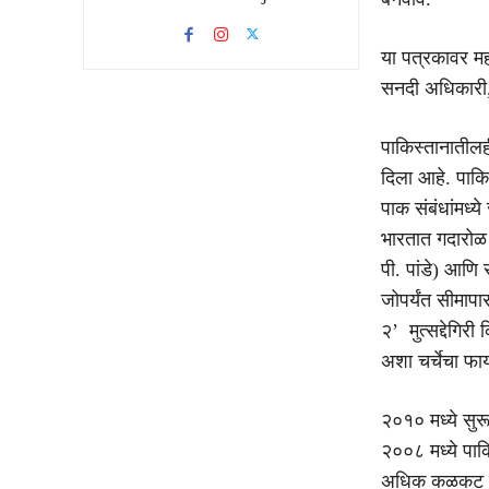
या पत्रकावर मह
सनदी अधिकारी, ल
पाकिस्तानातीलही
दिला आहे. पाकि
पाक संबंधांमध्य
भारतात गदारोळ 
पी. पांडे) आणि 
जोपर्यंत सीमापा
२’ मुत्सद्देगिर
अशा चर्चेचा फा
२०१० मध्ये सु
२००८ मध्ये पाक
अधिक कळकट झाली