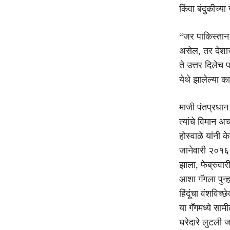
किंवा बंदुकीच्या
“जर पाकिस्तान प
असेल, तर देशाच
ते उत्तर दिलेच
येथे झालेल्या क
माजी पंतप्रधान 
त्यांचे विमान 
होस्वाळे यांनी क
जानेवारी २०१६ 
झाला, फेब्रुवार
आशा गॅगला पुन्ह
हिंदूंचा वंशविच्
या गॅंगमध्ये सा
घरेदारे लुटली 