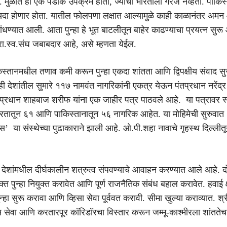
ली. मुळात हा एक पडीक उपक्रम होता, ज्याची भारताला गरज नव्हती. पाकिस
फायदा होणार होता. यातील फोलपणा लक्षात आल्यामुळे काही काळानंतर अ
ांधण्यात आली. आता पुन्हा हे भूत बाटलीतून बाहेर काढण्याचा प्रयत्न सुरू
रा.स्व.संघ जबाबदार आहे, असे म्हणता येईल.
्तानमधील तणाव कमी करून पुन्हा एकदा शांतता आणि द्विपक्षीय संवाद सु
ही देशांतील सुमारे ११७ नामवंत नागरिकांनी एकत्र येऊन पंतप्रधान नरेंद्
तप्रधान शाहबाज शरीफ यांना एक जाहीर पत्र पाठवले आहे. या पत्रावर स्व
 भारतातून ६१ आणि पाकिस्तानातून ५६ नागरिक आहेत. या मोहिमेची सुरुवात 
ेस’ या संस्थेच्या पुढाकाराने झाली आहे. ओ.पी.शहा नावाचे गृहस्थ दिल्लीतू
ी देशांमधील दीर्घकालीन शत्रुत्व संपवण्याचे आवाहन करण्यात आले आहे. दोन
्त पुन्हा नियुक्त करावेत आणि पूर्ण राजनैतिक संबंध बहाल करावेत. हवाई क्ष
पुन्हा सुरू करावा आणि व्हिसा सेवा पूर्ववत करावी. सीमा खुल्या कराव्यात. श
 सेवा आणि करतारपूर कॉरिडॉरचा विस्तार करून जम्मू-काश्मीरला शांततेच