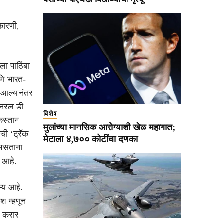
कारणी,
ला पाठिंबा
णि भारत-
र आल्यानंतर
जनरल डी.
विशेष
किस्तान
मुलांच्या मानसिक आरोग्याशी खेळ महागात;
रची ‘ट्रॅक
मेटाला ४,७०० कोटींचा दणका
त असताना
 आहे.
्य आहे.
श म्हणून
प करार