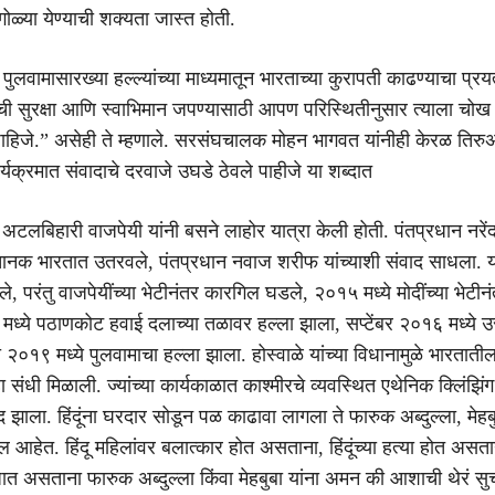
 गोळ्या येण्याची शक्यता जास्त होती.
ुलवामासारख्या हल्ल्यांच्या माध्यमातून भारताच्या कुरापती काढण्याचा प्र
ी सुरक्षा आणि स्वाभिमान जपण्यासाठी आपण परिस्थितीनुसार त्याला चोख
 पाहिजे.” असेही ते म्हणाले. सरसंघचालक मोहन भागवत यांनीही केरळ तिरु
ार्यक्रमात संवादाचे दरवाजे उघडे ठेवले पाहीजे या शब्दात
अटलबिहारी वाजपेयी यांनी बसने लाहोर यात्रा केली होती. पंतप्रधान नरेंद्
अचानक भारतात उतरवले, पंतप्रधान नवाज शरीफ यांच्याशी संवाद साधला. 
ेले, परंतु वाजपेयींच्या भेटीनंतर कारगिल घडले, २०१५ मध्ये मोदींच्या भेटीन
मध्ये पठाणकोट हवाई दलाच्या तळावर हल्ला झाला, सप्टेंबर २०१६ मध्ये उ
ी २०१९ मध्ये पुलवामाचा हल्ला झाला. होस्वाळे यांच्या विधानामुळे भारता
ा संधी मिळाली. ज्यांच्या कार्यकाळात काश्मीरचे व्यवस्थित एथेनिक क्लिंझिंग
छेद झाला. हिंदूंना घरदार सोडून पळ काढावा लागला ते फारुक अब्दुल्ला, मेहबु
मील आहेत. हिंदू महिलांवर बलात्कार होत असताना, हिंदूंच्या हत्या होत असतान
जात असताना फारुक अब्दुल्ला किंवा मेहबुबा यांना अमन की आशाची थेरं स