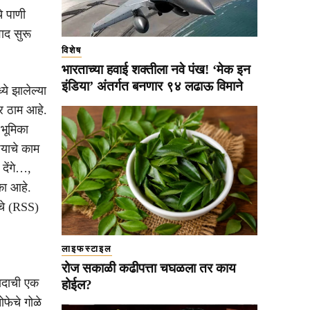
े पाणी
ाद सुरू
विशेष
भारताच्या हवाई शक्तीला नवे पंख! ‘मेक इन
इंडिया’ अंतर्गत बनणार ९४ लढाऊ विमाने
ये झालेल्या
र ठाम आहे.
 भूमिका
्याचे काम
 देंगे…,
िका आहे.
ाचे (RSS)
लाइफस्टाइल
रोज सकाळी कढीपत्ता चघळला तर काय
वादाची एक
होईल?
फेचे गोळे