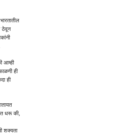
 भारतातील
 ठेवून
कांनी
.
की आम्ही
 फाळणी ही
कदा ही
हणतायत
ीत धरू की,
ची शक्यता