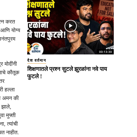
यत्न करत
 आणि योग्य
अनंतपुरम
00:13:30
देश वर्तमान
र मोदींनी
शिक्षणातले प्रश्न सुटले झुरळांना नवे पाय
याचे कौतूक
फुटले !
ंतर
री हल्ला
तील अमन की
 झाले,
वा मुफ्ती
ा, त्यांची
ुचत नाहीत.