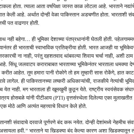
 टाकला होता. त्याला आता वर्षापेक्षा जास्त काळ लोटला आहे. भारताने नद्यांच
त केली आहे. अर्थात दोन्ही वेळा पाकिस्तान अडचणीत होता. भारताशी संव
नची पत वाढणार होती.
 नही बहेगा… ही भूमिका देशाच्या पंतप्रधानांनी घेतली होती. पहेलगाममध्
यानंतर ही भारताची स्वाभाविक प्रतिक्रीया होती. भारत आजही या भूमिकेव
 सरकारची ना नाही, परंतु दहशतवाद थांबवल्या शिवाय चर्चा नाही, अशी ठाम
आहे. सिंधू जलवाटप कराराबाबत भारताच्या भूमिकेनंतर भारताला धमक्या देण
े करीत आहेत. तुम हमारा पानी रोकोगे तो हम तुम्हारी सास रोकेंगे, हात काट
रावे लागेल. ही पाकिस्तानच्या लष्करी अधिकाऱ्यांची, राजकीये नेत्यांची भूम
ेच येत नाही. मग भारताला ही खूमखुमी कुठून येते. राष्ट्रीय स्वयंसेवक संघ
त्रय होसबळे यांनी पीटीआय (PTI) वृत्तसंस्थेला दिलेल्या एका मुलाखतीत
क मोठे आणि अत्यंत महत्त्वाचे विधान केले होते.
तानशी संवादाचे दरवाजे पूर्णपणे बंद करू नयेत. दोन्ही देशांमध्ये नेहमीच सं
ायला हवी.” भारताने या खिडक्या बंद केल्या कारण अशा खिडक्यातून तो