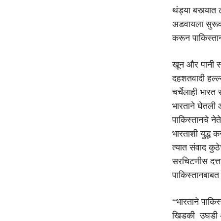
थंड्या बस्त्यात
अडवायला सुरूवा
करून पाकिस्ता
खून और पानी साथ
दहशतवादी हल्ल्
चर्चेलाही भारत
भारताने घेतली 
पाकिस्तानचे नेत
भारताशी युद्ध क
त्यात संवाद कुठ
सरचिटणीस दत्ता
पाकिस्तानबाबत ए
“भारताने पाकिस्
खिडकी उघडी अस