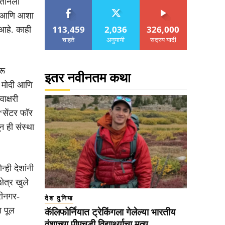
्तानला
मन आणि आशा
113,459
2,036
326,000
 आहे. काही
चाहते
अनुयायी
सदस्य यादी
रू
इतर नवीनतम कथा
र मोदी आणि
ाक्षरी
‘सेंटर फॉर
न ही संस्था
्ही देशांनी
ेत्र खुले
्रीनगर-
देश दुनिया
ा पूल
कॅलिफोर्नियात ट्रेकिंगला गेलेल्या भारतीय
वंशाच्या पीएचडी विद्यार्थ्याचा मृत्यू