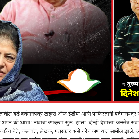
तातील बडे वर्तमानपत्र टाइम्स ऑफ इंडीया आणि पाकिस्तानी वर्तमानपत्र जं
ने ‘अमन की आशा’ नावाचा उपक्रम सुरू झाला. दोन्ही देशाच्या जनतेत संवाद
ाजकीय नेते, कलावंत, लेखक, पत्रकार असे बरेच जण यात सामील झाले. त्