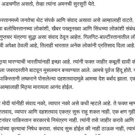
न अडचणीत असतो, तेव्हा त्यांना अमनची सुरसुरी येते.
्तानमध्ये जनतेचा थेट संपर्क आणि संवाद असावा असे आम्हालाही वाटते.
 बलोचिस्तानच्या लोकांशी, खैबर पख्तूनख्वा आणि सिंधच्या लोकांशी संबंध
प्तचर यंत्रणा सुद्धा असा संवाद ठेवून आहेत. गिलगिट-बाल्टीस्तानातील लो
ची अपेक्षा ठेवली आहे, तिलाही भारतात अनेक लोकांनी प्रतिसाद दिला आहे
्या मारण्याची भारतीयांनाही इच्छा आहे. त्यांनी फक्त जाहीर कबूली द्यावी 
हाला जबरदस्तीने बाटवून मुसलमान बनवण्यात आले. आमचे पूर्वज हिंदू होते.
ाकिस्तानी लष्कराने पोसलेल्या दहशतवादामुळे आमचा देश बर्बाद झाला. ए
आम्हालाही मिठ्या मारायला आनंद होईल.
्र मोदी यांनीही संवाद नको, व्यापार नको असे कधी म्हटले आहे. ते फक्त म्
तवाद, व्यापार आणि दहशतवाद एकत्र सुरू राहू शकत नाही. एक क्षण गृह
ांवर पाकिस्तान सरकारचे नियंत्रण नाही. त्यांनी तसे जाहीर करावे आणि
्यांच्या कृत्याचा निषेध करावा. संवाद सुरू होईल की नाही ठाऊक नाही, त्या