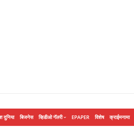
श दुनिया
बिजनेस
व्हिडीओ गॅलरी
EPAPER
विशेष
क्राईमनामा