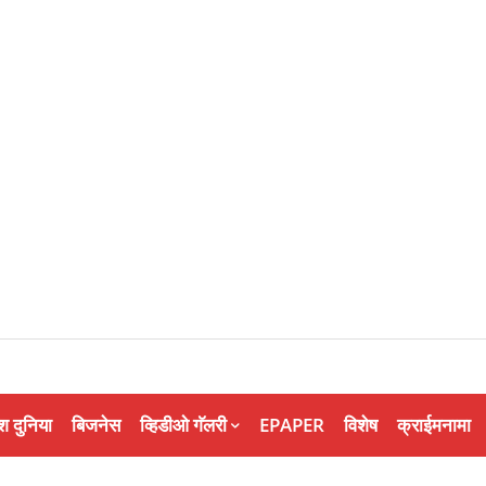
श दुनिया
बिजनेस
व्हिडीओ गॅलरी
EPAPER
विशेष
क्राईमनामा