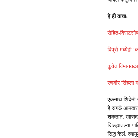
हे ही वाचा:
रोहित-विराटसोबत
विप्रो’मध्येही ‘
कुवेत विमानतळा
रणवीर सिंहला म
एकनाथ शिंदेनी 
हे सगळे आमदार
शकतात. खासदा
जिल्ह्यातल्या 
सिद्ध केलं. त्