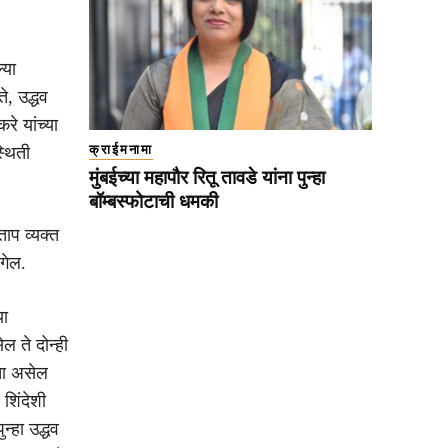
्या
े, उद्धव
े यांच्या
क्राईमनामा
्थिती
मुंबईच्या महापौर रितू तावडे यांना पुन्हा
बॉम्बस्फोटाची धमकी
ाप व्यक्त
गेल.
या
ल ते दोन्ही
चा असेल
शिंदेशी
न्हा उद्धव