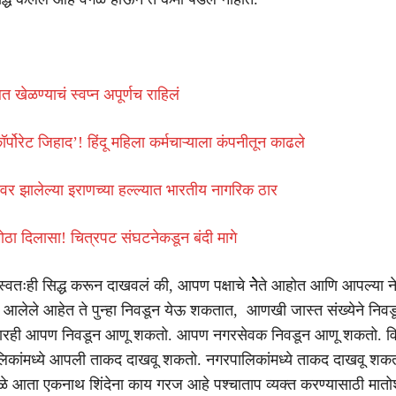
 खेळण्याचं स्वप्न अपूर्णच राहिलं
कॉर्पोरेट जिहाद’! हिंदू महिला कर्मचाऱ्याला कंपनीतून काढले
वर झालेल्या इराणच्या हल्ल्यात भारतीय नागरिक ठार
ोठा दिलासा! चित्रपट संघटनेकडून बंदी मागे
स्वतःही सिद्ध करून दाखवलं की, आपण पक्षाचे नेेेते आहोत आणि आपल्या ने
 आलेले आहेत ते पुन्हा निवडून येऊ शकतात, आणखी जास्त संख्येने निवड
रही आपण निवडून आणू शकतो. आपण नगरसेवक निवडून आणू शकतो. व
पालिकांमध्ये आपली ताकद दाखवू शकतो. नगरपालिकांमध्ये ताकद दाखवू शकतो 
यामुळे आता एकनाथ शिंदेना काय गरज आहे पश्चाताप व्यक्त करण्यासाठी मातो