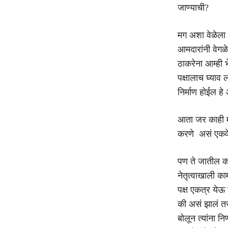
जाण्याची?
मग अशा वेळेला प
आमदारांनी वेगळे
ठाकरेना आम्ही 
पक्षालाच घ्याव
निर्माण होईल ह
आता जर काही मा
करणे असं एकवेळ
पण ते जातील का 
नेतृत्वाखाली क
पक्ष एकत्र ये
की असं झालं तर
बोलून त्यांना नि