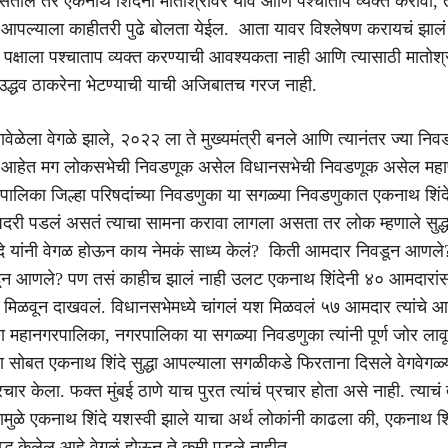
तील तर एकनाथ शिंदेनी मातोश्रीवर यावं आणि पश्चाताप व्यक्त करावा, 
आपल्याला काहीतरी पुढे बोलता येईल. आता यावर विश्लेषण करायचं झालं
ा पक्षाला पश्चाताप व्यक्त करण्याची आवश्यकता नाही आणि त्यासाठी मातोश्
 उद्धव ठाकरेना भेटण्याची याची अजिबातच गरज नाही.
ावेळेला वेगळे झाले, २०२२ ला ते मुख्यमंत्री बनले आणि त्यानंतर ज्या निव
या आहेत मग लोकसभेची निवडणूक असेल विधानसभेची निवडणूक असेल महाप
ालिका जिल्हा परिषदांच्या निवडणुका या सगळ्या निवडणुकात एकनाथ शिंदेच्
दरी पडलं असतं त्याचा सामना करावा लागला असता तर लोक म्हणाले सुद्
दे यांनी वेगळ होऊन काय नेमकं साध्य केलं? किती आमदार निवडून आणल
न आणले? पण तसं काहीच झालं नाही उलट एकनाथ शिंदेनी ४० आमदारांस
 मिळवून दाखवलं. विधानसभेमध्ये चांगलं यश मिळवलं ५७ आमदार त्यांचे 
्या महानगरपालिका, नगरपालिका या सगळ्या निवडणुका त्यांनी पूर्ण जोर लाव
 सोबत एकनाथ शिंदे सुद्धा आपल्याला सगळीकडे फिरताना दिसले वेगवेगळ्
रचार केला. फक्त मुंबई ठाणे याच पुरत त्यांचं प्रचार होता असे नाही. त्याचं 
त्यामुळे एकनाथ शिंदे यशस्वी झाले याचा अर्थ लोकांनी काढला की, एकनाथ शिं
सिद्ध केलेल आहे वेगळं होऊन ते कमी पडले नाहीत.