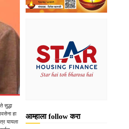
 सुद्धा
िवसेना हा
आम्हाला follow करा
कत्र यायला