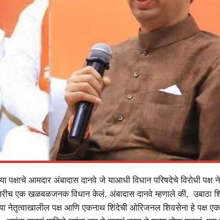
ा पक्षाचे आमदार अंबादास दानवे जे याआधी विधान परिषदेचे विरोधी पक्ष नेते
ध्यंतरीच एक खळबळजनक विधान केलं. अंबादास दानवे म्हणाले की, उबाठा श
ंच्या नेतृत्वाखालील पक्ष आणि एकनाथ शिंदेची ओरिजनल शिवसेना हे पक्ष ए