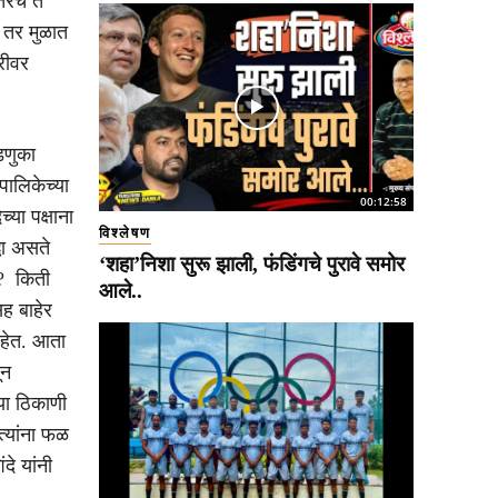
तरच ते
 तर मुळात
रीवर
डणुका
ालिकेच्या
00:12:58
या पक्षाना
विश्लेषण
धा असते
‘शहा’निशा सुरू झाली, फंडिंगचे पुरावे समोर
े? किती
आले..
ह बाहेर
आहेत. आता
ून
या ठिकाणी
त्यांना फळ
दे यांनी