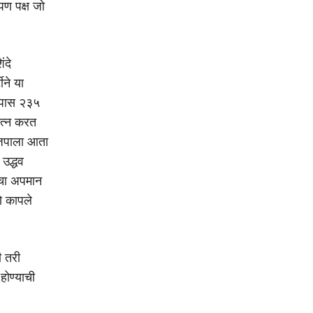
पण पक्ष जो
ंदे
ने या
ळपास २३५
यत्न करत
ाजपाला आता
 उद्धव
ाचा अपमान
े कापले
ी तरी
होण्याची