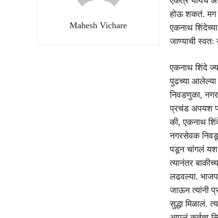
एकत्र यायचे अस
होऊ शकतं. मग 
Mahesh Vichare
एकनाथ शिंदेच्य
जाण्याची स्वतः
एकनाथ शिंदे ज्य
पुढच्या आलेल्
निवडणुका, नगरप
प्रचंड अपयश प
की, एकनाथ शिं
नगरसेवक निवडू
पडून चांगलं यश
त्यानंतर बाकीच
लढवल्या. भाजपा
जाऊन त्यांनी प्
सुद्धा मिळालं. 
आपलं कर्तृत्व 