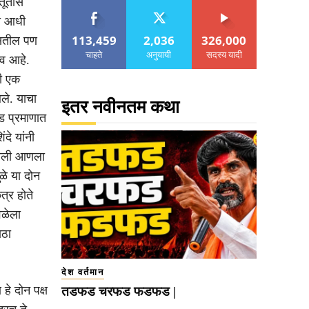
ूर्तास
या आधी
113,459
2,036
326,000
 असतील पण
चाहते
अनुयायी
सदस्य यादी
्व आहे.
जी एक
ले. याचा
इतर नवीनतम कथा
ड प्रमाणात
दे यांनी
 खाली आणला
ुळे या दोन
त्र होते
ेळेला
ाठा
देश वर्तमान
हे दोन पक्ष
तडफड चरफड फडफड |