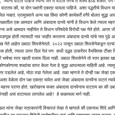
, ज्यांना वाटलं पाहिजे त्यांना जर ते वाटलं तरच ते शक्य होऊ शकतं. पण त
 वाटतय की, या दोन पक्षांनी एकत्र यायला पाहिजे. अशा पद्धतीचे विधान 
 नव्हतं. प्रामुख्याने अन्य पक्ष किंवा कोणी कार्यकर्ते वगैरे बोलत सुद्धा
पक्षातील एक आमदार आणि अंबादास दानवे यांनी हे विधान केले त्याला महत्त
मान्य असे आमदार नाहीयेत ते विधान परिषदेचे विरोधी पक्ष नेते होते. आत्ता 
णूक होती त्यासाठी नाव जाहीर करताना अंबादास दानवे यांचे नाव पुढे आ
मुख नेते आहेत उबाठा शिवसेनेतले. २०२२ पासून उबाठा शिवसेनेकडून प्रचं
 होती, त्याला उत्तर दिलं गेलं पण कधी उद्धव ठाकरेंवर वैयक्तिक टीका शिं
ी भाषेचा स्तर खाली घसरू दिला नाही. उबाठा शिवसेनेने तो स्तर इतका
 कोणकोणत्या शब्दांचा वापर केला गेला हे सुद्धा आपल्याला माहिती आहे. त्याम
 अंतर पडलेलं आहे, मोठा तडा गेलेला आहे. तळा म्हणजे ते दोन्ही पक्ष जेव्हा एक
 अशा वेळेला दोन पक्ष एकत्र यावेत असं जेव्हा अंबादास दानवेंना वाटतं त्याव
ं महत्त्व प्राप्त होतं. खरोखरच फक्त अंबादास दानवेनाच वाटतय का की उब
्ठांनाही असं वाटायला लागलेल आहे? हे कळायला मार्ग नाही.
त यांना जेव्हा पत्रकारांनी विचारलं तेव्हा ते म्हणाले की एकनाथ शिंदे आणि 