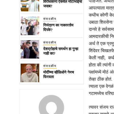
पाहिजेत. अर्थात
विरोधकांना ऐकवेल मोटाभाईचा
जवाब?
आपल्याला मात्र
कधीच कोणी केलेल
संपादकीय
उबाठा शिवसेना 
निमंत्रण का नाकारतोय
दानवे हे सर्वसा
दिपके?
आमदारकीची निवड
संपादकीय
अर्थ ते एक प्र
देशद्रोहाचे समर्थन हा गुन्हा
शिंदेवर चिखलफेक
नाही का?
केली नाही, कध
होता की त्यांनी
संपादकीय
पक्षांमध्ये मोठं
मोदींच्या व्हीडिओने गेमच
फिरवला
तेव्हा ठीक होतं.
त्याला एक वेगळ
गटामध्येच वरिष
त्यावर संजय राऊ