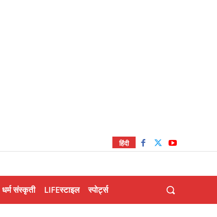
हिंदी
धर्म संस्कृती
LIFEस्टाइल
स्पोर्ट्स