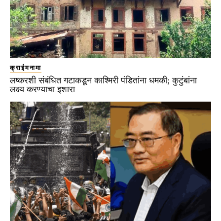
क्राईमनामा
लष्करशी संबंधित गटाकडून काश्मिरी पंडितांना धमकी; कुटुंबांना
लक्ष्य करण्याचा इशारा