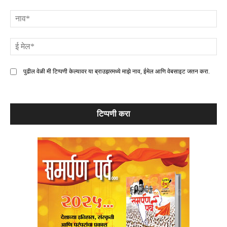
टिप्पणी
ना
ई
मे
पुढील वेळी मी टिप्पणी केल्यावर या ब्राउझरमध्ये माझे नाव, ईमेल आणि वेबसाइट जतन करा.