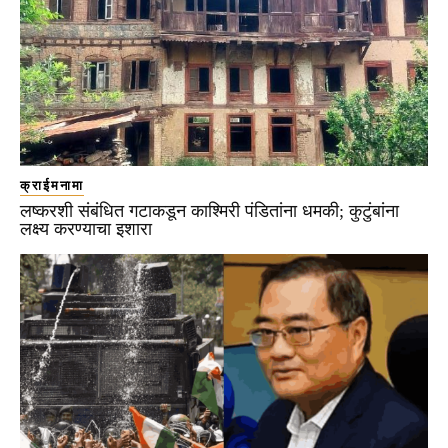
क्राईमनामा
लष्करशी संबंधित गटाकडून काश्मिरी पंडितांना धमकी; कुटुंबांना
लक्ष्य करण्याचा इशारा