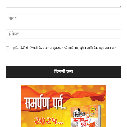
टिप्पणी
ना
ई
मे
पुढील वेळी मी टिप्पणी केल्यावर या ब्राउझरमध्ये माझे नाव, ईमेल आणि वेबसाइट जतन करा.