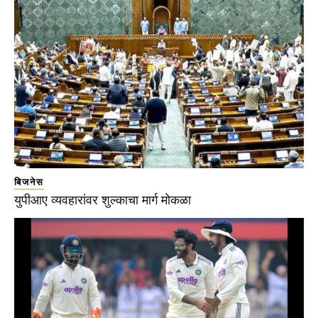
बिजनेस
युपीआए व्यवहारांवर शुल्काचा मार्ग मोकळा