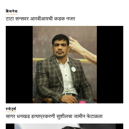
बिजनेस
टाटा सन्सवर आरबीआयची कडक नजर
स्पोर्ट्स
सागर धनखड हत्याप्रकरणी सुशीलचा जामीन फेटाळला