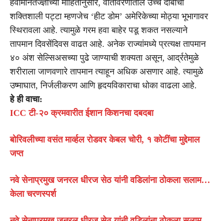
हवामानतज्ज्ञांच्या माहितीनुसार, वातावरणातील उच्च दाबाचा
शक्तिशाली पट्टा म्हणजेच ‘हीट डोम’ अमेरिकेच्या मोठ्या भूभागावर
स्थिरावला आहे. त्यामुळे गरम हवा बाहेर पडू शकत नसल्याने
तापमान दिवसेंदिवस वाढत आहे. अनेक राज्यांमध्ये प्रत्यक्ष तापमान
४० अंश सेल्सिअसच्या पुढे जाण्याची शक्यता असून, आर्द्रतेमुळे
शरीराला जाणवणारे तापमान त्याहून अधिक असणार आहे. त्यामुळे
उष्माघात, निर्जलीकरण आणि हृदयविकाराचा धोका वाढला आहे.
हे ही वाचा:
ICC टी-२० क्रमवारीत ईशान किशनचा दबदबा
बोरिवलीच्या वसंत मार्व्हल रोडवर केबल चोरी, १ कोटींचा मुद्देमाल
जप्त
नवे सेनाप्रमुख जनरल धीरज सेठ यांनी वडिलांना ठोकला सलाम…
केला चरणस्पर्श
नवे सेनाप्रमुख जनरल धीरज सेठ यांनी वडिलांना ठोकला सलाम…