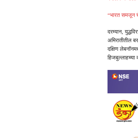
“भारत समजून घेण
दरम्यान, युद्ध
अमिरातीतील बरा
दक्षिण लेबनॉनमध
हिजबुल्लाहच्या 