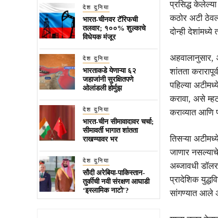
प्रसिद्ध केलेल
देश दुनिया
कठोर अटी ठेवल्या
भारत-चीनवर टॅरिफची
तलवार; १००% शुल्काचे
दोन्ही देशांमध्
विधेयक मंजूर
अहवालानुसार, अम
देश दुनिया
भारताकडे येणाऱ्या ६२
शांतता करारापूर
जहाजांनी सुरक्षितपणे
पहिल्या अटीमध्य
ओलांडली होर्मुझ
करावा, असे म्ह
देश दुनिया
कराव्यात आणि फ
भारत-चीन सीमावादावर चर्चा;
सीमावर्ती भागात शांतता
तिसऱ्या अटीमध्य
राखण्यावर भर
जाणार नसल्याचे
देश दुनिया
अब्जावधी डॉलरच्
सौदी अरेबिया-पाकिस्तान-
प्रादेशिक युद्ध
तुर्कीची नवी संरक्षण आघाडी
‘इस्लामिक नाटो’?
सांगण्यात आले 