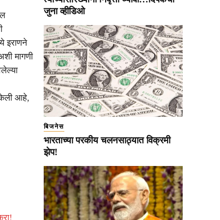
जुना व्हीडिओ
ील
ी
े इराणने
, अशी मागणी
लेल्या
 केली आहे,
बिजनेस
भारताच्या परकीय चलनसाठ्यात विक्रमी
झेप!
करा!