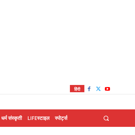
हिंदी
धर्म संस्कृती
LIFEस्टाइल
स्पोर्ट्स