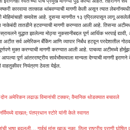
ा इराणनेही स्वतःच्या पाच प्रमुख मागण्या पुढे केल्या आहेत. तेहरानने सर्व
ष्करी कारवाया तात्काळ थांबवण्याची मागणी केली असून त्यात लेबनॉनमध
ी मोहिमांचाही समावेश आहे. दुसऱ्या मागणीत १३ एप्रिलपासून लागू असलेल
 नाकेबंदी तातडीने हटवण्याची मागणी करण्यात आली आहे. तिसऱ्या अटीमध्य
रायलने युद्धात झालेल्या मोठ्या नुकसानीबद्दल पूर्ण आर्थिक भरपाई द्यावी
या अटीत सर्व अमेरिकन बँकिंग आणि व्यापार निर्बंध हटवून परदेशातील गोठव
पूर्णपणे मुक्त करण्याची मागणी करण्यात आली आहे. पाचव्या अटीमध्ये होर्मूझ
 आपल्या पूर्ण आंतरराष्ट्रीय सार्वभौमत्वाला मान्यता देण्याची मागणी इराणने
 वाहतुकीवर नियंत्रण ठेवता येईल.
 दोन अमेरिकन लढाऊ विमानांची टक्कर; वैमानिक थोडक्यात बचावले
ॉर्वेमध्ये दाखल; पंतप्रधान स्टोरे यांनी केले स्वागत
ांनांची भाषा बदलली… गाईचं मांस खाऊ नका, तिला राष्ट्रीय प्राणी घोषित 