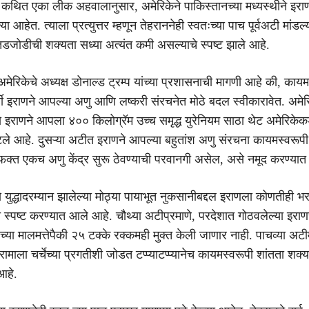
्या कथित एका लीक अहवालानुसार, अमेरिकेने पाकिस्तानच्या मध्यस्थीने इर
 आहेत. त्याला प्रत्युत्तर म्हणून तेहराननेही स्वतःच्या पाच पूर्वअटी मांडल
ये तडजोडीची शक्यता सध्या अत्यंत कमी असल्याचे स्पष्ट झाले आहे.
ेरिकेचे अध्यक्ष डोनाल्ड ट्रम्प यांच्या प्रशासनाची मागणी आहे की, कायम
्वी इराणने आपल्या अणु आणि लष्करी संरचनेत मोठे बदल स्वीकारावेत. अमेरि
े इराणने आपला ४०० किलोग्रॅम उच्च समृद्ध युरेनियम साठा थेट अमेरिकेकडे 
टले आहे. दुसऱ्या अटीत इराणने आपल्या बहुतांश अणु संरचना कायमस्वरूपी
क्त एकच अणु केंद्र सुरू ठेवण्याची परवानगी असेल, असे नमूद करण्या
े युद्धादरम्यान झालेल्या मोठ्या पायाभूत नुकसानीबद्दल इराणला कोणतीही भ
 स्पष्ट करण्यात आले आहे. चौथ्या अटीप्रमाणे, परदेशात गोठवलेल्या इराणच
या मालमत्तेपैकी २५ टक्के रक्कमही मुक्त केली जाणार नाही. पाचव्या अटीम
विरामाला चर्चेच्या प्रगतीशी जोडत टप्प्याटप्प्यानेच कायमस्वरूपी शांतता शक
आहे.