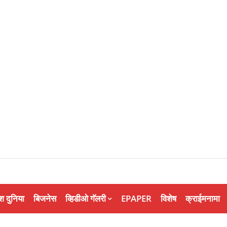
श दुनिया
बिजनेस
व्हिडीओ गॅलरी
EPAPER
विशेष
क्राईमनामा