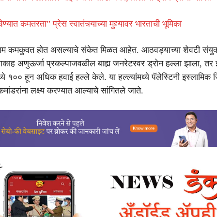
्यात कमतरता” प्रेस स्वातंत्र्याच्या मुद्द्यावर भारताची भूमिका
विराम कमकुवत होत असल्याचे संकेत मिळत आहेत. आठवड्याच्या शेवटी संयु
काह अणुऊर्जा प्रकल्पाजवळील बाह्य जनरेटरवर ड्रोन हल्ला झाला, तर 
्ये १०० हून अधिक हवाई हल्ले केले. या हल्ल्यांमध्ये पॅलेस्टिनी इस्लामि
कमांडरांना लक्ष्य करण्यात आल्याचे सांगितले जाते.