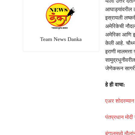
याला उत्तर देतान
आघाड्यांवरील ल
इस्रायली लष्कर
अमेरिकेची नौदल
अमेरिका आणि इस्
Team News Danka
केली आहे. चौथ्
इराणी मालमत्ता 
सामुद्रधुनीवरील
जेणेकरून सागरी
हे ही वाचा:
एअर शोदरम्यान
पंतप्रधान मोदी न
बंगालमध्ये मौल