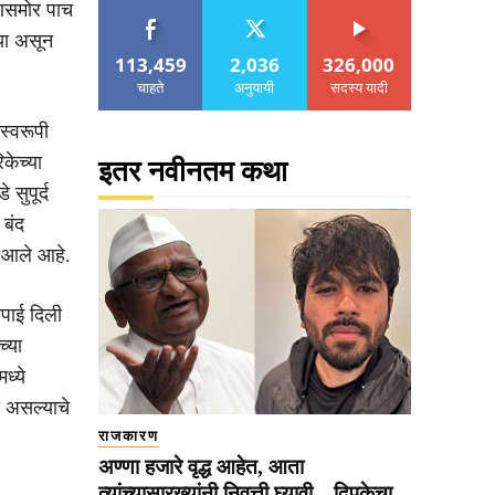
ाणसमोर पाच
्या असून
113,459
2,036
326,000
चाहते
अनुयायी
सदस्य यादी
स्वरूपी
केच्या
इतर नवीनतम कथा
सुपूर्द
 बंद
त आले आहे.
रपाई दिली
्या
ध्ये
्य असल्याचे
राजकारण
अण्णा हजारे वृद्ध आहेत, आता
त्यांच्यासारख्यांनी निवृत्ती घ्यावी…दिपकेचा