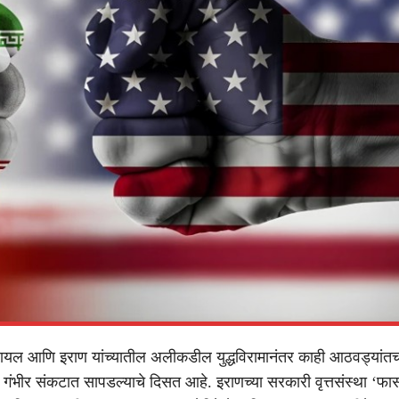
ायल आणि इराण यांच्यातील अलीकडील युद्धविरामानंतर काही आठवड्यांतच
दा गंभीर संकटात सापडल्याचे दिसत आहे. इराणच्या सरकारी वृत्तसंस्था ‘फार्स