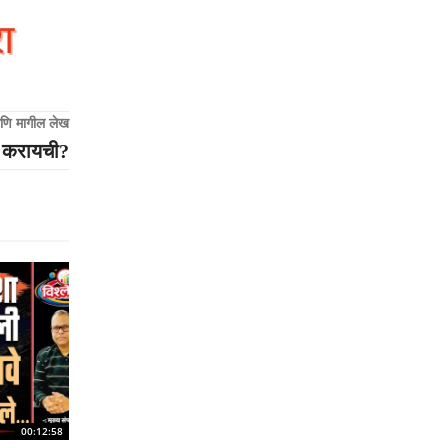
णि मागील लेख
र करायची?
00:12:58