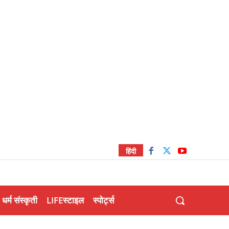
हिंदी
धर्म संस्कृती
LIFEस्टाइल
स्पोर्ट्स