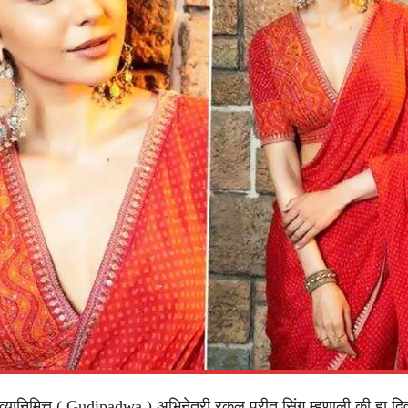
डव्यानिमित्त ( Gudipadwa ) अभिनेत्री रकुल प्रीत सिंग म्हणाली की हा द