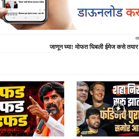
आ
जाणून घ्या! मोफत घिबली ईमेज कसे तया