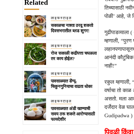
Related
तिच्यासाठी नवी
पोळी’ आहे, जे 
लाइफस्टाइल
सकाळचा नाश्ता ठरवू शकतो
दिवसभरातील ब्लड शुगर!
गुढीपाडव्याला
म्हणाली, “पुरण
लाइफस्टाइल
लहानपणापासूनच 
रोज सकाळी कढीपत्ता चघळला
आनंदी कौटुंबिक 
तर काय होईल?
नाही!”
लाइफस्टाइल
पावसाळ्यात डेंग्यू-
रकुल म्हणाली, 
चिकुनगुनियाचा वाढता धोका
वर्षाचा तो काळ
असतो. मला आवडत
लाइफस्टाइल
दर्जेदार वेळ घ
पावसाळ्यात अंडी खाण्याची
सवय ठरू शकते आरोग्यासाठी
Gudipadwa )
फायदेशीर
पिवळी किंव