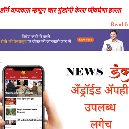
हॉर्न वाजवला म्हणून चार गुंडांनी केला जीवघेणा हल्ला
Read I