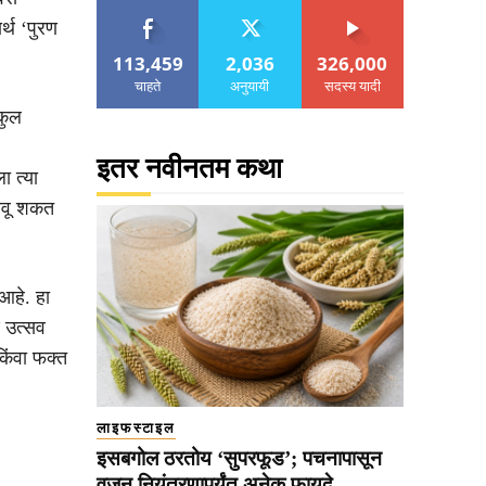
्थ ‘पुरण
113,459
2,036
326,000
चाहते
अनुयायी
सदस्य यादी
कुल
इतर नवीनतम कथा
ा त्या
ंबवू शकत
आहे. हा
ि उत्सव
िंवा फक्त
लाइफस्टाइल
इसबगोल ठरतोय ‘सुपरफूड’; पचनापासून
वजन नियंत्रणापर्यंत अनेक फायदे