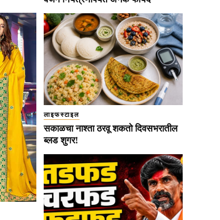
लाइफस्टाइल
सकाळचा नाश्ता ठरवू शकतो दिवसभरातील
ब्लड शुगर!