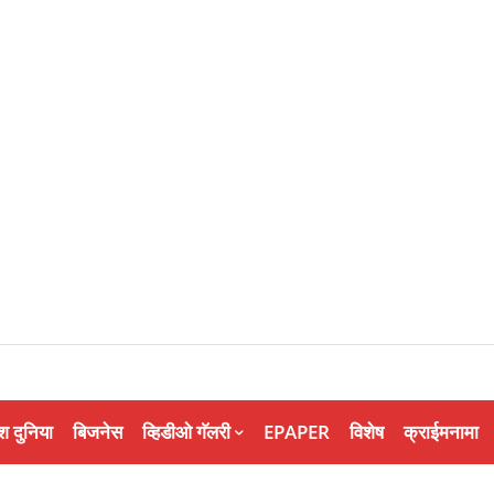
श दुनिया
बिजनेस
व्हिडीओ गॅलरी
EPAPER
विशेष
क्राईमनामा