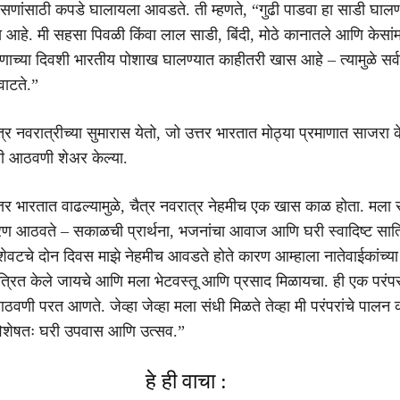
 सणांसाठी कपडे घालायला आवडते. ती म्हणते, “गुढी पाडवा हा साडी घालण
त आहे. मी सहसा पिवळी किंवा लाल साडी, बिंदी, मोठे कानातले आणि केसांमध
ाच्या दिवशी भारतीय पोशाख घालण्यात काहीतरी खास आहे – त्यामुळे सर्
वाटते.”
त्र नवरात्रीच्या सुमारास येतो, जो उत्तर भारतात मोठ्या प्रमाणात साजरा 
ही आठवणी शेअर केल्या.
्तर भारतात वाढल्यामुळे, चैत्र नवरात्र नेहमीच एक खास काळ होता. मला स
रण आठवते – सकाळची प्रार्थना, भजनांचा आवाज आणि घरी स्वादिष्ट सात
 शेवटचे दोन दिवस माझे नेहमीच आवडते होते कारण आम्हाला नातेवाईकांच्या
्रित केले जायचे आणि मला भेटवस्तू आणि प्रसाद मिळायचा. ही एक परंप
वणी परत आणते. जेव्हा जेव्हा मला संधी मिळते तेव्हा मी परंपरांचे पालन 
 विशेषतः घरी उपवास आणि उत्सव.”
हे ही वाचा :