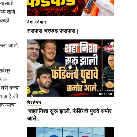
्यासाठी
्ये ताजे
वकाही
देश वर्तमान
तडफड चरफड फडफड |
केला जातो.
र्वत्र
्विक
 घरी कन्या
00:12:58
रा आहे जी
विश्लेषण
करण्याचा
‘शहा’निशा सुरू झाली, फंडिंगचे पुरावे समोर
आले..