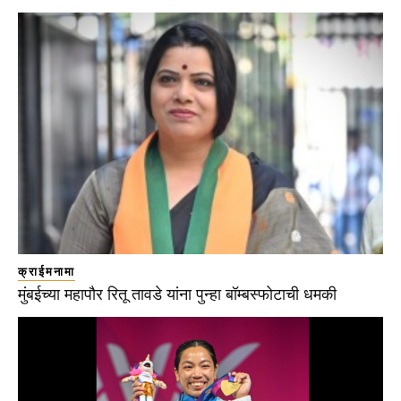
क्राईमनामा
मुंबईच्या महापौर रितू तावडे यांना पुन्हा बॉम्बस्फोटाची धमकी