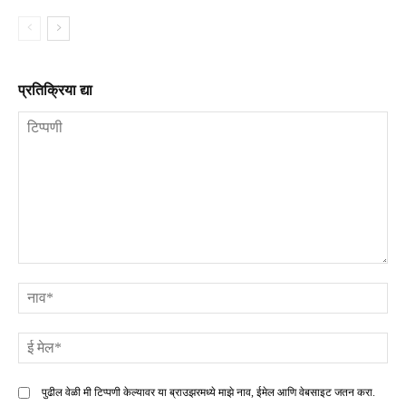
प्रतिक्रिया द्या
टिप्पणी
ना
ई
मे
पुढील वेळी मी टिप्पणी केल्यावर या ब्राउझरमध्ये माझे नाव, ईमेल आणि वेबसाइट जतन करा.