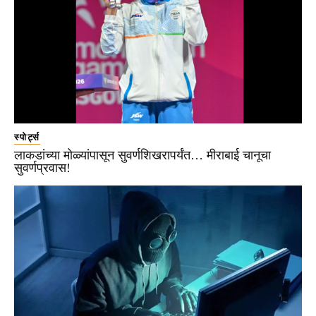
स्पोर्ट्स
लाकडांच्या मोळ्यांपासून सुवर्णशिखरापर्यंत… मीराबाई चानूचा
सुवर्णप्रवास!