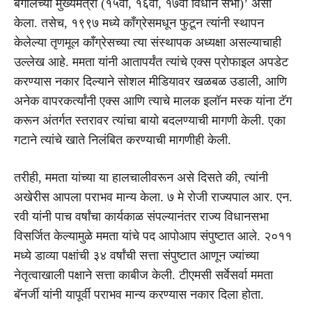
बंगालच्या मुख्यमंत्री (१५वी, १६वी, १७वी विधान सभा)’ असा
केला. तसेच, १९९७ मध्ये काँग्रेसमधून फुटून त्यांनी स्थापन
केलेल्या तृणमूल काँग्रेसच्या त्या संस्थापक अध्यक्षा असल्याचाही
उल्लेख आहे. ममता यांनी आतापर्यंत त्यांचे एक्स प्रोफाइल अपडेट
करण्यास नकार दिल्याने सोशल मीडियावर खळबळ उडाली, आणि
अनेक वापरकर्त्यांनी एक्स आणि त्याचे मालक इलॉन मस्क यांना टॅग
करून अंतर्गत स्तरावर त्यांचा बायो बदलण्याची मागणी केली. एका
गटाने त्यांचे खाते निलंबित करण्याची मागणीही केली.
तरीही, ममता यांच्या या हालचालीवरून असे दिसते की, त्यांनी
अखेरीस आपला पराभव मान्य केला. ७ मे रोजी राज्यपाल आर. एन.
रवी यांनी पाच वर्षांचा कार्यकाळ संपल्यानंतर राज्य विधानसभा
विसर्जित केल्यामुळे ममता यांचे पद आपोआप संपुष्टात आले. २०११
मध्ये डाव्या पक्षांची ३४ वर्षांची सत्ता संपुष्टात आणून ज्यांच्या
नेतृत्वाखाली पक्षाने सत्ता काबीज केली. टीएमसी सर्वेसर्वा ममता
बॅनर्जी यांनी यापूर्वी पराभव मान्य करण्यास नकार दिला होता.