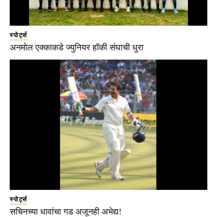
स्पोर्ट्स
अनमोल एक्काकडे ज्युनियर हॉकी संघाची धुरा
स्पोर्ट्स
सचिनच्या धावांचा गड अजूनही अभेद्य!