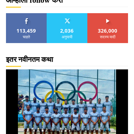
आम्हाला follow करा
113,459
2,036
326,000
चाहते
अनुयायी
सदस्य यादी
इतर नवीनतम कथा