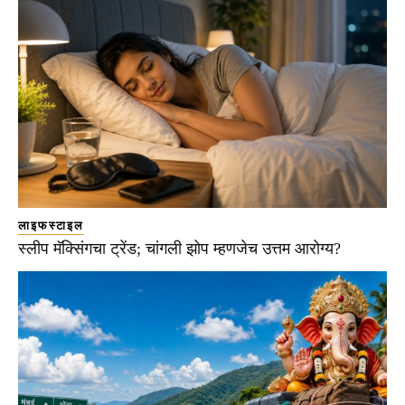
लाइफस्टाइल
स्लीप मॅक्सिंगचा ट्रेंड; चांगली झोप म्हणजेच उत्तम आरोग्य?