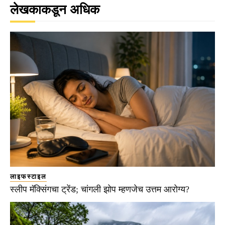
लेखकाकडून अधिक
लाइफस्टाइल
स्लीप मॅक्सिंगचा ट्रेंड; चांगली झोप म्हणजेच उत्तम आरोग्य?