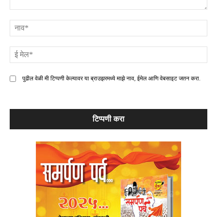
टिप्पणी
ना
ई
मे
पुढील वेळी मी टिप्पणी केल्यावर या ब्राउझरमध्ये माझे नाव, ईमेल आणि वेबसाइट जतन करा.