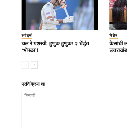
स्पोर्ट्स
विशेष
चल रे यशस्वी, टुणुक टुणुक! २ चेंडूंत
केसांची ल
‘भोपळा’!
उत्तराखं
प्रतिक्रिया द्या