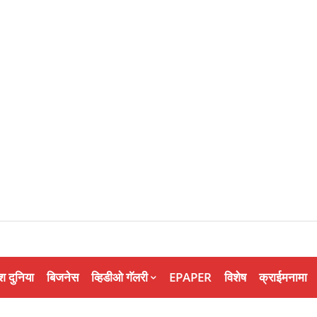
श दुनिया
बिजनेस
व्हिडीओ गॅलरी
EPAPER
विशेष
क्राईमनामा