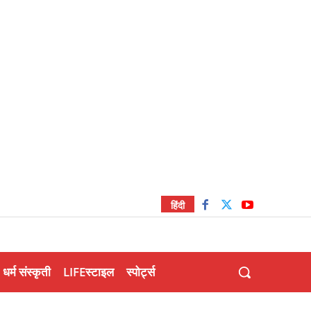
हिंदी
धर्म संस्कृती
LIFEस्टाइल
स्पोर्ट्स