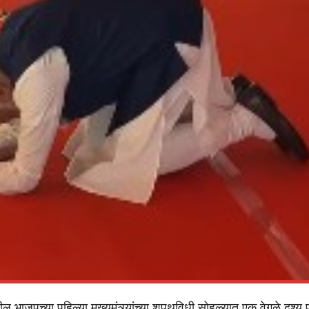
ल भाजपच्या पहिल्या मुख्यमंत्र्यांच्या शपथविधी सोहळ्यात एक वेगळे दृश्य