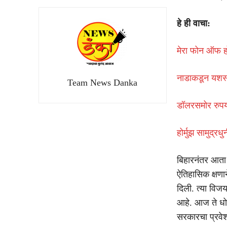
हे ही वाचा:
मेरा फोन ऑफ 
नाडाकडून यशस्
Team News Danka
डॉलरसमोर रुपय
होर्मुझ सामुद्र
बिहारनंतर आता प
ऐतिहासिक क्षणान
दिली. त्या विजया
आहे. आज ते धोर
सरकारचा प्रवे