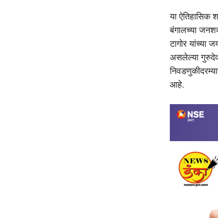
या ऐतिहासिक शपथ
बंगालच्या जनश
टागोर यांच्या ज
असलेल्या गुरुदे
निवडणुकीदरम्यान
आहे.