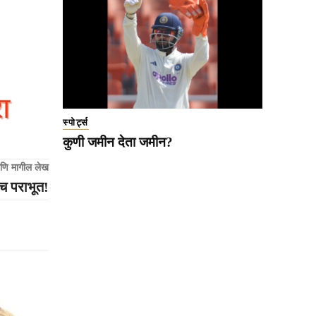
स्पोर्ट्स
कुणी जमीन देता जमीन?
णि मागील लेख
च पराभूत!