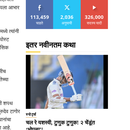
ी आपला आभार
113,459
2,036
326,000
चाहते
अनुयायी
सदस्य यादी
ध्ये त्यांनी
पोस्ट
इतर नवीनतम कथा
हासिक
हमीच
ेच्या
ंनी शपथ
ुदेव टागोर
स्पोर्ट्स
धानांचा
चल रे यशस्वी, टुणुक टुणुक! २ चेंडूंत
ला आहे.
‘भोपळा’!