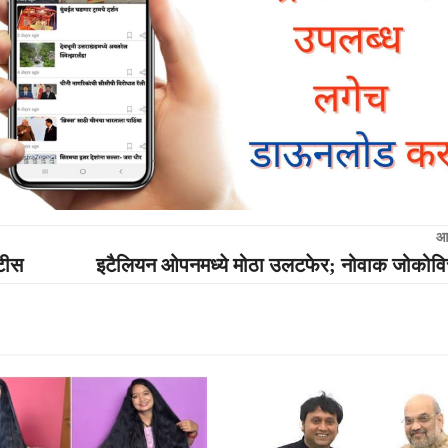
आ
टीस
इटैलियन ओपनमध्ये मोठा उलटफेर; नोवाक जोकोवि