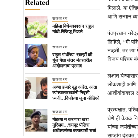
Related
मिळाले. या ऐतिह
आणि सन्मान व्य
राजकारण
महिला विधेयकावरून राहुल
गांधी-रिजिजू भिडले
पंतप्रधान नरेंद्र
लिहिले, “मी पश
राजकारण
नव्हती, तर त्य
राहुल गांधींच्या ‘छात्रों की
विजय पश्चिम बं
गूंज’पेक्षा जंतर-मंतरवरील
आंदोलनाचा प्रभाव
लक्षात घेण्यासा
राजकारण
लोकशाही आणि ज
अण्णा हजारे वृद्ध आहेत, आता
आशीर्वादाबद्दल
त्यांच्यासारख्यांनी निवृत्ती
घ्यावी…दिपकेचा जुना व्हीडिओ
प्रत्यक्षात, पश
राजकारण
घेणे ही केवळ न
गोहत्या न करणारा खरा
मुस्लिम…रामपूर पोलिस
यांच्या जयंतीच्
अधीक्षकांच्या वक्तव्याची चर्चा
साष्टांग दंडवत,