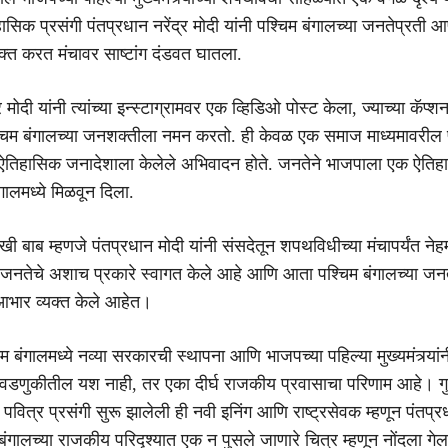
ासिक प्रसंगी पंतप्रधान नरेंद्र मोदी यांनी पश्चिम बंगालच्या जनतेप्रत
क्त करत मंचावर साष्टांग दंडवत घातला.
 मोदी यांनी त्यांच्या इन्स्टाग्रामवर एक व्हिडिओ पोस्ट केला, ज्याच्या कॅप्शनम
्चिम बंगालच्या जनशक्तीला नमन करतो. ही केवळ एक समाज माध्यमावरील 
ा ऐतिहासिक जनादेशाला केलेले अभिवादन होते. जनतेने भाजपाला एक ऐति
गालमध्ये मिळवून दिला.
रखी बाब म्हणजे पंतप्रधान मोदी यांनी संसदेतून शपथविधीच्या मंचापर्यंत ने
नतेचे अशाच प्रकारे स्वागत केले आहे आणि आता पश्चिम बंगालच्या जनत
 आभार व्यक्त केले आहेत।
्चिम बंगालमध्ये नव्या सरकारची स्थापना आणि भाजपच्या पहिल्या मुख्यमंत्र्या
िवडणुकीतील यश नाही, तर एका दीर्घ राजकीय प्रवासाचा परिणाम आहे। गुर
या पवित्र प्रसंगी सुरू झालेली ही नवी इनिंग आणि राष्ट्रसेवक म्हणून पंतप्र
 बंगालच्या राजकीय परिदृश्यात एक न पुसले जाणारे चित्र म्हणून नोंदला गे