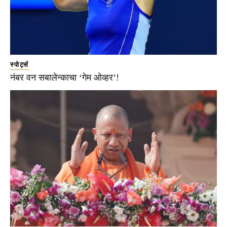
स्पोर्ट्स
नंबर वन सबालेन्काचा ‘गेम ओव्हर’!