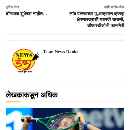
पूर्वीचा लेख
आणि मागील लेख
ढोंग्याला शुभेच्छा नाहीत…
लांब पल्ल्याच्या भू-आक्रमण क्रूझ
क्षेपणास्त्राची यशस्वी चाचणी,
डीआरडीओची कामगिरी
Team News Danka
लेखकाकडून अधिक