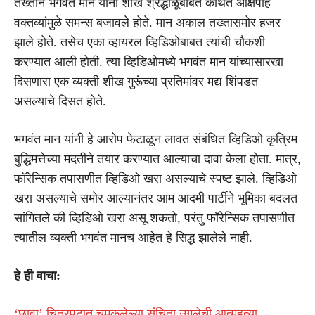
तख्ताने भगवंत मान यांना शीख श्रद्धाळूंबाबत कथित आक्षेपार्ह
वक्तव्यांमुळे समन्स बजावले होते. मान अकाल तख्तासमोर हजर
झाले होते. तसेच एका व्हायरल व्हिडिओबाबत त्यांची चौकशी
करण्यात आली होती. त्या व्हिडिओमध्ये भगवंत मान यांच्यासारखा
दिसणारा एक व्यक्ती शीख गुरूंच्या प्रतिमांवर मद्य शिंपडत
असल्याचे दिसत होते.
भगवंत मान यांनी हे आरोप फेटाळून लावत संबंधित व्हिडिओ कृत्रिम
बुद्धिमत्तेच्या मदतीने तयार करण्यात आल्याचा दावा केला होता. मात्र,
फॉरेन्सिक तपासणीत व्हिडिओ खरा असल्याचे स्पष्ट झाले. व्हिडिओ
खरा असल्याचे समोर आल्यानंतर आम आदमी पार्टीने भूमिका बदलत
सांगितले की व्हिडिओ खरा असू शकतो, परंतु फॉरेन्सिक तपासणीत
त्यातील व्यक्ती भगवंत मानच आहेत हे सिद्ध झालेले नाही.
हे ही वाचा:
‘छावा’ चित्रपटात चमकलेल्या संचिता उगलेची आत्महत्या