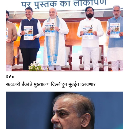
विशेष
सहकारी बँकांचे मुख्यालय दिल्लीहून मुंबईत हलवणार