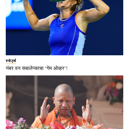
स्पोर्ट्स
नंबर वन सबालेन्काचा ‘गेम ओव्हर’!