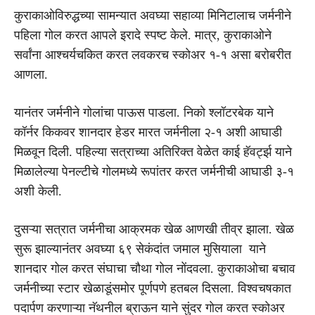
कुराकाओविरुद्धच्या सामन्यात अवघ्या सहाव्या मिनिटालाच जर्मनीने
पहिला गोल करत आपले इरादे स्पष्ट केले. मात्र, कुराकाओने
सर्वांना आश्चर्यचकित करत लवकरच स्कोअर १-१ असा बरोबरीत
आणला.
यानंतर जर्मनीने गोलांचा पाऊस पाडला. निको श्लॉटरबेक याने
कॉर्नर किकवर शानदार हेडर मारत जर्मनीला २-१ अशी आघाडी
मिळवून दिली. पहिल्या सत्राच्या अतिरिक्त वेळेत काई हॅवर्ट्झ याने
मिळालेल्या पेनल्टीचे गोलमध्ये रूपांतर करत जर्मनीची आघाडी ३-१
अशी केली.
दुसऱ्या सत्रात जर्मनीचा आक्रमक खेळ आणखी तीव्र झाला. खेळ
सुरू झाल्यानंतर अवघ्या ६९ सेकंदांत जमाल मुसियाला याने
शानदार गोल करत संघाचा चौथा गोल नोंदवला. कुराकाओचा बचाव
जर्मनीच्या स्टार खेळाडूंसमोर पूर्णपणे हतबल दिसला. विश्वचषकात
पदार्पण करणाऱ्या नॅथनील ब्राऊन याने सुंदर गोल करत स्कोअर