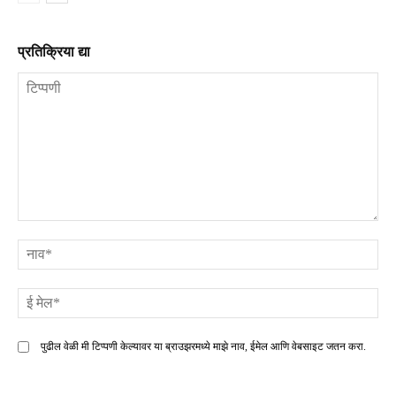
प्रतिक्रिया द्या
टिप्पणी
ना
ई
मे
पुढील वेळी मी टिप्पणी केल्यावर या ब्राउझरमध्ये माझे नाव, ईमेल आणि वेबसाइट जतन करा.