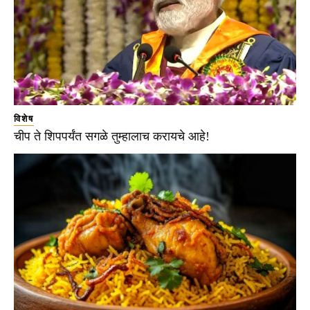
विशेष
चीप ते शिपपर्यंत सगळे तुम्हालाच करायचे आहे!