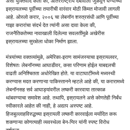
असा युक्तिवाद केला की, आंतरराष्ट्रीय दबावाला जुळवून घेण्याच्या
इस्रायलच्या पूर्वीच्या तयारीची वारंवार मोठी किंमत मोजावी लागली
आहे. ओस्लो करार, २००६ चा लेबनॉन शस्त्रसंधी आणि पूर्वीच्या
गाझा करारांचा संदर्भ देत त्यांनी असा दावा केला की,
राजनैतिकतेच्या नावाखाली दिलेल्या सवलतींमुळे अखेरीस
इस्रायलच्या सुरक्षेला धोका निर्माण झाला.
मंत्र्यांच्या वक्तव्यांमुळे, अमेरिका-इराण सामंजस्याचा इस्रायलवर,
विशेषतः लेबनॉनच्या आघाडीवर, कसा परिणाम होईल याबद्दलची
वाढती अनिश्चितता अधोरेखित होते. या वाटाघाटींमध्ये मध्यस्थी
करण्यास मदत करणाऱ्या पाकिस्तानने म्हटले आहे की, या करारामध्ये
लेबनॉनसह सर्व आघाड्यांवरील लष्करी कारवाया तात्काळ
थांबवण्याचा समावेश आहे. तथापि, इस्रायलने असे कोणतेही निर्बंध
स्वीकारले आहेत की नाही, हे अद्याप अस्पष्ट आहे.
हिजबुल्लाहविरुद्धच्या इस्रायली लष्करी कारवाईला मर्यादित करू
शकणाऱ्या कोणत्याही व्यवस्थेला बेन-ग्विर यांनी स्पष्ट विरोध