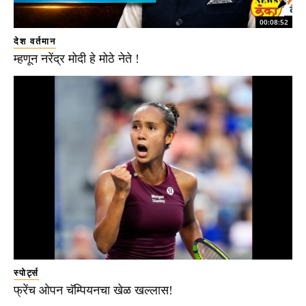
00:08:52
देश वर्तमान
म्हणून नरेंद्र मोदी हे मोठे नेते !
स्पोर्ट्स
फ्रेंच ओपन चॅम्पियनचा खेळ खल्लास!