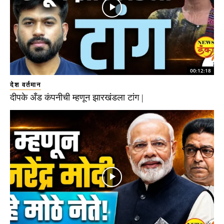
00:12:18
देश वर्तमान
दीपके अँड कंपनीची म्हणून झारखंडला टांग |