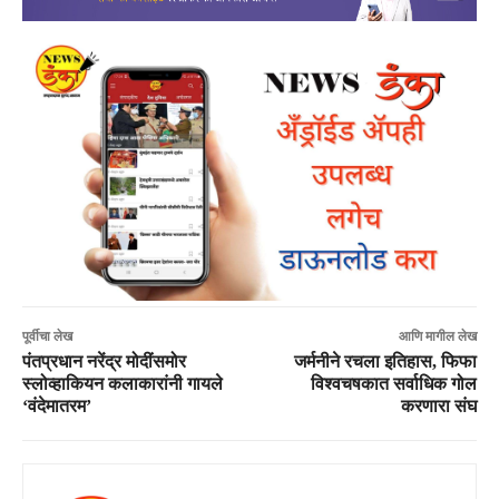
पूर्वीचा लेख
आणि मागील लेख
पंतप्रधान नरेंद्र मोदींसमोर
जर्मनीने रचला इतिहास, फिफा
स्लोव्हाकियन कलाकारांनी गायले
विश्वचषकात सर्वाधिक गोल
‘वंदेमातरम’
करणारा संघ