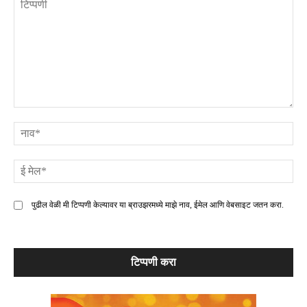
टिप्पणी
ना
ई
मे
पुढील वेळी मी टिप्पणी केल्यावर या ब्राउझरमध्ये माझे नाव, ईमेल आणि वेबसाइट जतन करा.