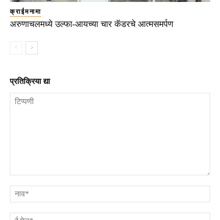
क्राईमनामा
अरुणाचलमध्ये उल्फा-आयच्या चार कॅडरचे आत्मसमर्पण
प्रतिक्रिया द्या
टिप्पणी
ना
ई