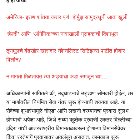
हे ही वाचा:
अमेरिका- इराण शांतता करार पूर्ण! होर्मुझ सामुद्रधुनी आता खुली
‘हेल्दी’ आणि ‘ऑर्गॅनिक’च्या नावाखाली ग्राहकांची दिशाभूल
तृणमूलचे बंडखोर खासदार नॅशनलिस्ट सिटिझन्स पार्टीत होणार
विलीन?
न मागता मिळतायत त्या अंड्याचा फंडा समजून घ्या…
अधिकाऱ्यांनी सांगितले की, उद्घाटनाचे उड्डाण सोमवारी होईल, तर
या मार्गावरील नियमित सेवा
नंतर सुरू होण्याची शक्यता आहे. या
सेवेच्या शुभारंभामुळे नोएडा आणि लखनौ दरम्यानचा प्रवास सुलभ
होण्याची अपेक्षा आहे, जिथे सध्या बहुतेक प्रवासी एकतर दिल्लीच्या
इंदिरा गांधी आंतरराष्ट्रीय विमानतळावरून होणाऱ्या विमानसेवेवर
किंवा रस्तेमार्गे प्रवासावर अवलंबून असतात. कामकाज सुरू