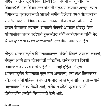
नोएडा आंतरराष्ट्रीय विमानतळावरून निघणाऱ्या सुरुवातीच्या
विमानांपैकी एक विमान लखनौसाठी उड्डाण करणार असून, त्यात
विमानतळ प्रकल्पासाठी आपली जमीन दिलेल्या १७२ शेतकऱ्यांचा
समावेश असेल. विमानतळाच्या विकासातील त्यांच्या योगदानाची
दखल घेण्याच्या उद्देशाने, शेतकरी जेवरचे आमदार धीरेंद्र सिंह
यांच्यासोबत उत्तर प्रदेशचे मुख्यमंत्री योगी आदित्यनाथ यांची भेट
घेऊन कृतज्ञता व्यक्त करण्यासाठी लखनौला जाणार आहेत.
नोएडा आंतरराष्ट्रीय विमानतळावरून पहिली विमाने जेवरला लखनौ,
बंगळूरु आणि इतर ठिकाणांशी जोडतील, तसेच त्याच दिवशी
विमानतळावर प्रवाशांचे पहिले आगमनही होईल. नोएडा
आंतरराष्ट्रीय विमानतळ सुरू होत असताना, उपाध्यक्ष क्रिस्टोफ
श्नेलमन यांनी पहिल्याच वर्षात पन्नास लाख प्रवाशांना हाताळण्याचे
महत्त्वाकांक्षी लक्ष्य ठेवले आहे, तसेच ७ कोटी प्रवाशांसाठी
दीर्घकालीन क्षमतेचे नियोजनही केले आहे.