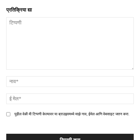
प्रतिक्रिया द्या
टिप्पणी
ना
ई
मे
पुढील वेळी मी टिप्पणी केल्यावर या ब्राउझरमध्ये माझे नाव, ईमेल आणि वेबसाइट जतन करा.