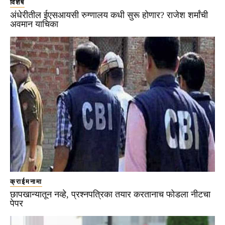
विशेष
अंधेरीतील ईएसआयसी रुग्णालय कधी सुरू होणार? राजेश शर्मांची
अवमान याचिका
क्राईमनामा
छापखान्यातून नव्हे, प्रश्नपत्रिका तयार करतानाच फोडला नीटचा
पेपर