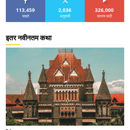
113,459
2,036
326,000
चाहते
अनुयायी
सदस्य यादी
इतर नवीनतम कथा