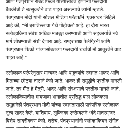
आणि पंतप्रधान रॉबर्ट फिको यांच्यासोबत होणाऱ्या फलदायी
बैठकींची ते उत्सुकतेने वाट पाहत असल्याचे त्यांनी म्हटले.
पंतप्रधान मोदी यांनी सोशल मीडिया प्लॅटफॉर्म ‘एक्स’वर लिहिले
आहे की, “मी ब्रातिस्लावा येथे पोहोचलो आहे. हा दौरा भारत-
स्लोव्हाकिया संबंध अधिक मजबूत करण्याची आणि सहकार्याचे नवे
मार्ग शोधण्याची संधी देणारा आहे. राष्ट्राध्यक्ष पेलेग्रिनी आणि
पंतप्रधान फिको यांच्यासोबतच्या फलदायी चर्चांची मी आतुरतेने वाट
पाहत आहे.”
स्लोव्हाक परंपरेनुसार मान्यवर आणि पाहुण्यांचे स्वागत भाकर आणि
मिठाच्या छोट्या ताटाने केले जाते. भाकर ही समृद्धीचे प्रतीक मानली
जाते, तर मीठ हे मैत्री, आदर आणि संरक्षणाचे प्रतीक मानले जाते.
स्लोव्हाकियातील मायजावा भागातील प्रसिद्ध बाल लोककला
समूहानेही पंतप्रधान मोदी यांच्या स्वागतासाठी पारंपरिक स्लोव्हाक
नृत्य सादर केले. याशिवाय, लुक्निका एन्सेम्बलने ‘वंदे मातरम्’वर
विशेष सादरीकरण केले. तसेच, पंतप्रधानांनी स्लोव्हाकियन संगीत