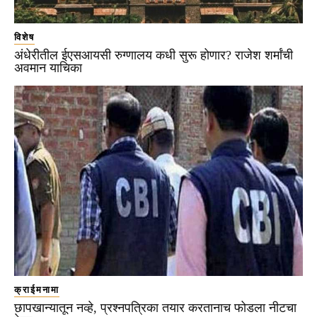
विशेष
अंधेरीतील ईएसआयसी रुग्णालय कधी सुरू होणार? राजेश शर्मांची
अवमान याचिका
क्राईमनामा
छापखान्यातून नव्हे, प्रश्नपत्रिका तयार करतानाच फोडला नीटचा