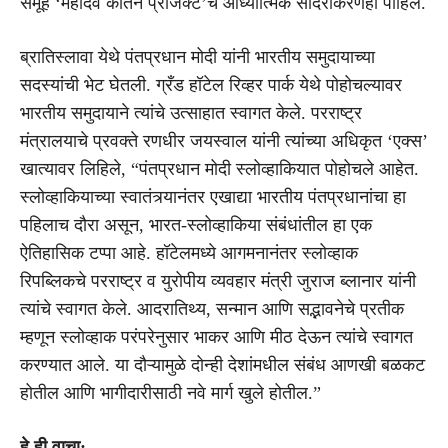
समूह ‘महादेव कीर्तन प्रोजेक्ट’चे आध्यात्मिक सादरीकरणही पाहिले.
ब्रातिस्लावा येथे पंतप्रधान मोदी यांनी भारतीय समुदायाच्या
सदस्यांची भेट घेतली. ग्रँड हॉटेल रिव्हर पार्क येथे पोहोचल्यावर
भारतीय समुदायाने त्यांचे उत्साहात स्वागत केले. परराष्ट्र
मंत्रालयाचे प्रवक्ते रणधीर जयस्वाल यांनी त्यांच्या अधिकृत ‘एक्स’
खात्यावर लिहिले, “पंतप्रधान मोदी स्लोव्हाकियात पोहोचले आहेत.
स्लोव्हाकियाच्या स्वातंत्र्यानंतर एखाद्या भारतीय पंतप्रधानांचा हा
पहिलाच दौरा असून, भारत-स्लोव्हाकिया संबंधांतील हा एक
ऐतिहासिक टप्पा आहे. हॉटेलमध्ये आगमनानंतर स्लोव्हाक
रिपब्लिकचे परराष्ट्र व युरोपीय व्यवहार मंत्री जुराज ब्लानार यांनी
त्यांचे स्वागत केले. आदरातिथ्य, सन्मान आणि सद्भावनेचे प्रतीक
म्हणून स्लोव्हाक परंपरेनुसार भाकर आणि मीठ देऊन त्यांचे स्वागत
करण्यात आले. या दौऱ्यामुळे दोन्ही देशांमधील संबंध आणखी बळकट
होतील आणि भागीदारीसाठी नवे मार्ग खुले होतील.”
हे ही वाचा: