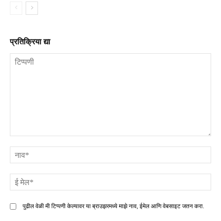
प्रतिक्रिया द्या
टिप्पणी
ना
ई
मे
पुढील वेळी मी टिप्पणी केल्यावर या ब्राउझरमध्ये माझे नाव, ईमेल आणि वेबसाइट जतन करा.