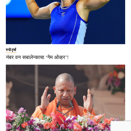
स्पोर्ट्स
नंबर वन सबालेन्काचा ‘गेम ओव्हर’!