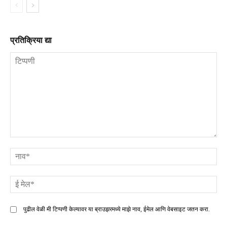
प्रतिक्रिया द्या
टिप्पणी
ना
ई
मे
पुढील वेळी मी टिप्पणी केल्यावर या ब्राउझरमध्ये माझे नाव, ईमेल आणि वेबसाइट जतन करा.