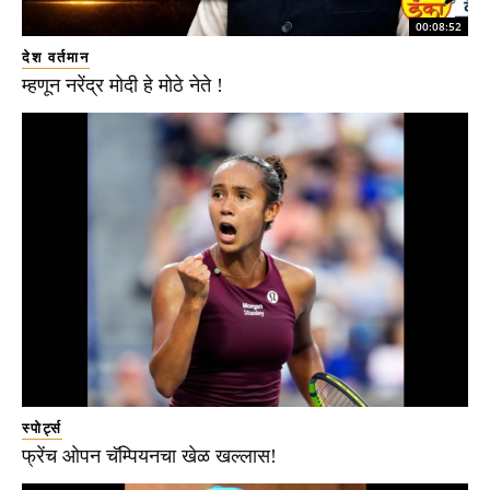
00:08:52
देश वर्तमान
म्हणून नरेंद्र मोदी हे मोठे नेते !
स्पोर्ट्स
फ्रेंच ओपन चॅम्पियनचा खेळ खल्लास!