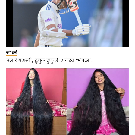
स्पोर्ट्स
चल रे यशस्वी, टुणुक टुणुक! २ चेंडूंत ‘भोपळा’!