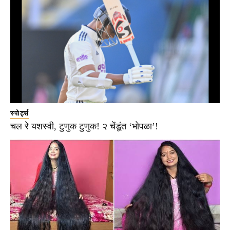
स्पोर्ट्स
चल रे यशस्वी, टुणुक टुणुक! २ चेंडूंत ‘भोपळा’!