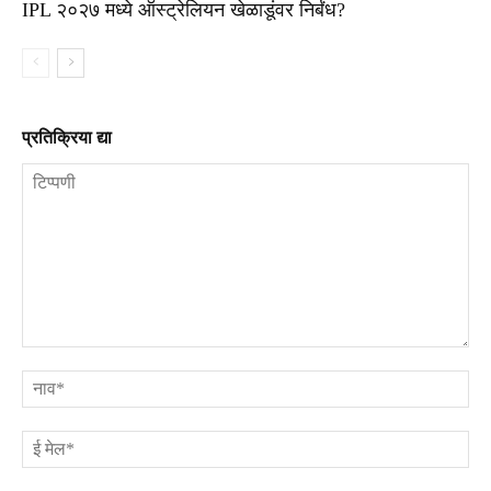
IPL २०२७ मध्ये ऑस्ट्रेलियन खेळाडूंवर निर्बंध?
प्रतिक्रिया द्या
टिप्पणी
ना
ई
मे