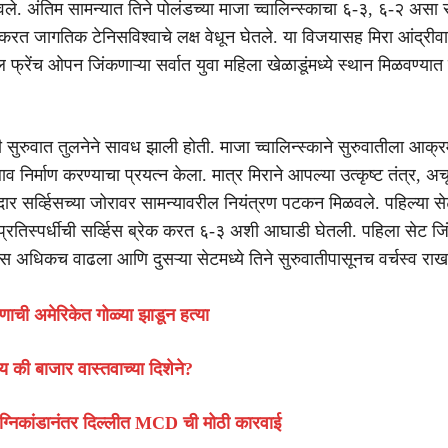
ले. अंतिम सामन्यात तिने पोलंडच्या माजा च्वालिन्स्काचा ६-३, ६-२ असा
करत जागतिक टेनिसविश्वाचे लक्ष वेधून घेतले. या विजयासह मिरा आंद्रीवा 
फ्रेंच ओपन जिंकणाऱ्या सर्वात युवा महिला खेळाडूंमध्ये स्थान मिळवण्यात
ी सुरुवात तुलनेने सावध झाली होती. माजा च्वालिन्स्काने सुरुवातीला आक
 निर्माण करण्याचा प्रयत्न केला. मात्र मिराने आपल्या उत्कृष्ट तंत्र, अ
 सर्व्हिसच्या जोरावर सामन्यावरील नियंत्रण पटकन मिळवले. पहिल्या सेट
षणी प्रतिस्पर्धीची सर्व्हिस ब्रेक करत ६-३ अशी आघाडी घेतली. पहिला सेट ज
ास अधिकच वाढला आणि दुसऱ्या सेटमध्ये तिने सुरुवातीपासूनच वर्चस्व राख
णाची अमेरिकेत गोळ्या झाडून हत्या
की बाजार वास्तवाच्या दिशेने?
्निकांडानंतर दिल्लीत MCD ची मोठी कारवाई