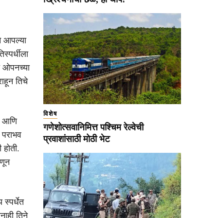
ने आपल्या
स्पर्धीला
च ओपनच्या
राहून तिचे
विशेष
मी आणि
गणेशोत्सवानिमित्त पश्चिम रेल्वेची
ा पराभव
प्रवाशांसाठी मोठी भेट
ी होती.
हणून
स्पर्धेत
नाही तिने