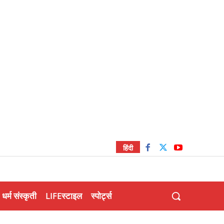
हिंदी
धर्म संस्कृती
LIFEस्टाइल
स्पोर्ट्स