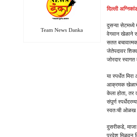
दिल्ली अग्निका
दुसऱ्या सेटमध्
Team News Danka
वेगवान खेळाने स
सतत बचावात्मक
जेतेपदावर शिक्का
जोरदार स्वागत 
या स्पर्धेत मिरा
आक्रमक खेळाचे उ
केला होता, तर त
संपूर्ण स्पर्धे
स्वतःची ओळख नि
दुसरीकडे, माजा 
प्रवेश मिळवून 