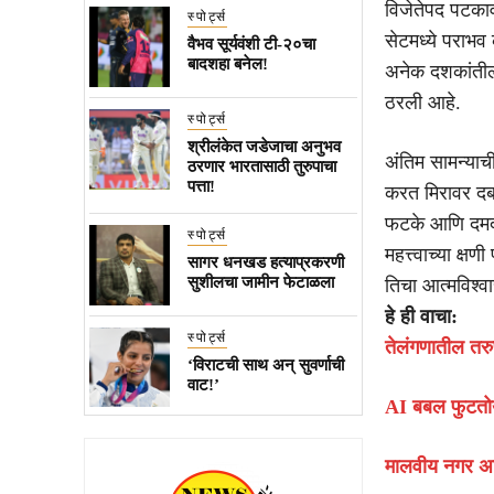
विजेतेपद पटकाव
स्पोर्ट्स
सेटमध्ये पराभव 
वैभव सूर्यवंशी टी-२०चा
बादशहा बनेल!
अनेक दशकांतील 
ठरली आहे.
स्पोर्ट्स
श्रीलंकेत जडेजाचा अनुभव
अंतिम सामन्याच
ठरणार भारतासाठी तुरुपाचा
पत्ता!
करत मिरावर दबाव
फटके आणि दमदार
स्पोर्ट्स
महत्त्वाच्या क्
सागर धनखड हत्याप्रकरणी
सुशीलचा जामीन फेटाळला
तिचा आत्मविश्व
हे ही वाचा:
स्पोर्ट्स
तेलंगणातील तरु
‘विराटची साथ अन् सुवर्णाची
वाट!’
AI बबल फुटतोय 
मालवीय नगर अग