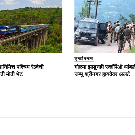
क्राईमनामा
ानिमित्त पश्चिम रेल्वेची
गोळ्या झाडूनही स्कॉर्पिओ थां
ाठी मोठी भेट
जम्मू-श्रीनगर हायवेवर अलर्ट