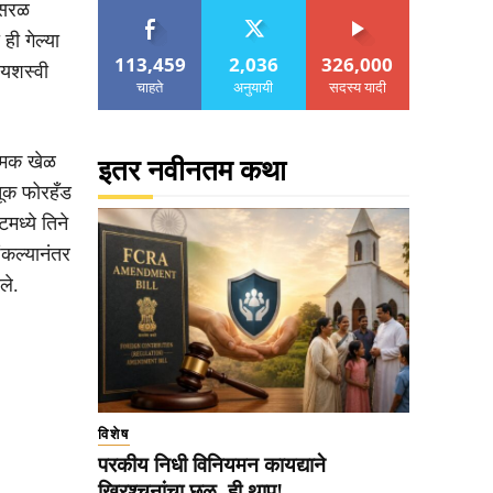
 सरळ
ही गेल्या
113,459
2,036
326,000
 यशस्वी
चाहते
अनुयायी
सदस्य यादी
्रमक खेळ
इतर नवीनतम कथा
चूक फोरहँड
मध्ये तिने
िंकल्यानंतर
ले.
विशेष
परकीय निधी विनियमन कायद्याने
ख्रिश्चनांचा छळ, ही थाप!