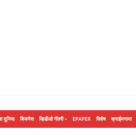
श दुनिया
बिजनेस
व्हिडीओ गॅलरी
EPAPER
विशेष
क्राईमनामा