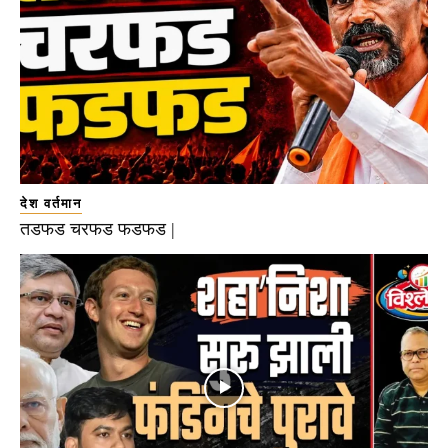
देश वर्तमान
तडफड चरफड फडफड |