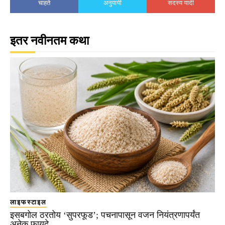
चाहते
अनुयायी
सदस्य यादी
इतर नवीनतम कथा
लाइफस्टाइल
इसबगोल ठरतोय ‘सुपरफूड’; पचनापासून वजन नियंत्रणापर्यंत
अनेक फायदे