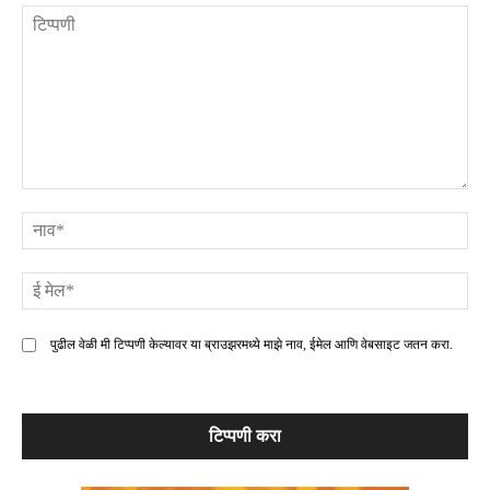
टिप्पणी
ना
ई
मे
पुढील वेळी मी टिप्पणी केल्यावर या ब्राउझरमध्ये माझे नाव, ईमेल आणि वेबसाइट जतन करा.