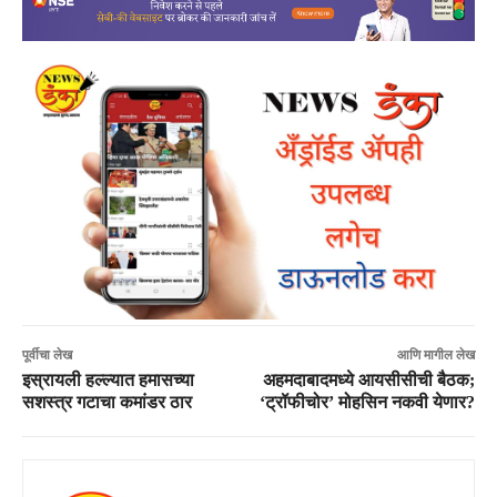
पूर्वीचा लेख
आणि मागील लेख
इस्रायली हल्ल्यात हमासच्या
अहमदाबादमध्ये आयसीसीची बैठक;
सशस्त्र गटाचा कमांडर ठार
‘ट्रॉफीचोर’ मोहसिन नकवी येणार?