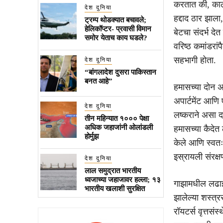
करतात की, काल
देश दुनिया
हद्दाद ठार झाला
ट्रम्प थोडक्यात बचावले;
हेलिकॉप्टर- प्रवासी विमान
बेटचा संदर्भ देत
समोर येताच काय घडले?
वरिष्ठ कमांडरा
सहभागी होता.
देश दुनिया
“बांगलादेश दुसरा पाकिस्तान
बनत आहे”
हमासच्या दोन अ
अपार्टमेंट आणि 
देश दुनिया
लष्कराने असा द
तीन महिन्यात १००० पेक्षा
अधिक जहाजांनी ओलांडली
हमासच्या कैदेत 
होर्मुझ
केले आणि स्वतः
इस्रायली संरक्षण
देश दुनिया
लाल समुद्रात भारतीय
ध्वजाच्या जहाजावर हल्ला; १३
गाझामधील लढाई था
भारतीय खलाशी सुरक्षित
झालेल्या शस्त्र
रॉयटर्स वृत्तसं