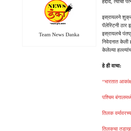
हद्दाद, त्याची 
इस्रायलने शुक्र
पॅलेस्टिनी ठार झ
इस्रायलचे पंतप्
Team News Danka
निवेदनात केली 
केलेल्या हल्ल्या
हे ही वाचा:
“भारतात आकांक्
पश्चिम बंगालमध्
तिलक वर्मावरच्य
तिलकचा तडाखा,