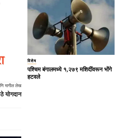
विशेष
पश्चिम बंगालमध्ये १,२७९ मशिदींवरून भोंगे
हटवले
णि मागील लेख
ोठे योगदान