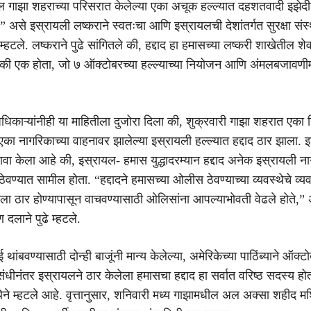
 गाझा शहराच्या परिसरात केलेल्या एका अचूक हल्ल्यात दहशतवादी इझे
,” असे इस्रायली लष्कराने स्वतःचा आणि इस्रायलची देशांतर्गत सुरक्षा संस
 म्हटले. लष्कराने पुढे सांगितले की, हद्दाद हा हमासच्या लष्करी शाखेतील शे
ंपैकी एक होता, जो ७ ऑक्टोबरच्या हल्ल्याच्या नियोजन आणि अंमलबजावणीम
धिकाऱ्यांनीही या माहितीला दुजोरा दिला की, शुक्रवारी गाझा शहरात एका 
एका नागरिकाच्या वाहनावर झालेल्या इस्रायली हल्ल्यात हद्दाद ठार झाला. 
ावा केला आहे की, इस्रायल- हमास युद्धादरम्यान हद्दाद अनेक इस्रायली ना
ठेवण्यात सामील होता. “हद्दादने हमासच्या ओलीस ठेवण्याच्या व्यवस्थेचे व्
ला ठार होण्यापासून वाचवण्यासाठी ओलिसांना आपल्याभोवती वेढले होते,”
 दलाने पुढे म्हटले.
ंबवण्यासाठी दोन्ही बाजूंनी मान्य केलेल्या, अमेरिकेच्या पाठिंब्याने ऑक्टो
संधीनंतर इस्रायलने ठार केलेला हमासचा हद्दाद हा सर्वात वरिष्ठ सदस्य हो
स्थेने म्हटले आहे. वृत्तानुसार, शनिवारी मध्य गाझामधील अल अक्सा शहीद म