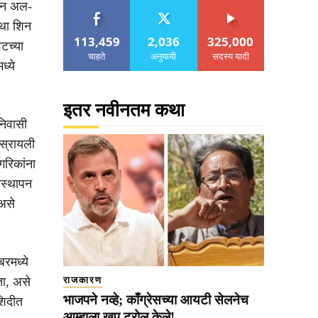
दीन अल-
्था शिन
113,459
2,036
325,000
वटच्या
चाहते
अनुयायी
सदस्य यादी
ध्ये
इतर नवीनतम कथा
निवासी
इस्रायली
गरिकांना
यवस्थापन
 असे
बरमध्ये
ता, असे
राजकारण
भाजपने नव्हे; काँग्रेसच्या आयटी सेलनेच
शिदीत
आम्हाला खूप ट्रोल केले!