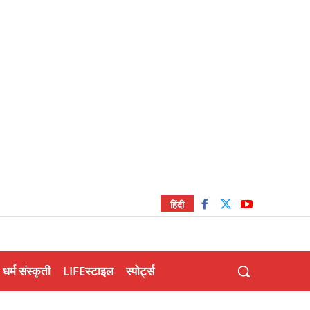
हिंदी
धर्म संस्कृती
LIFEस्टाइल
स्पोर्ट्स