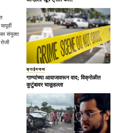
ात
ापूर्वी
एका संयुक्त
 रोजी
क्राईमनामा
गाण्यांच्या आवाजावरून वाद; विक्रोळीत
कुटुंबावर चाकूहल्ला