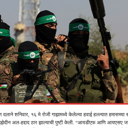
ण दलाने शनिवार, १६ मे रोजी गाझामध्ये केलेल्या हवाई हल्ल्यात हमासच्या 
इझेदीन अल-हद्दाद ठार झाल्याची पुष्टी केली. “आयडीएफ आणि आयएसए ज