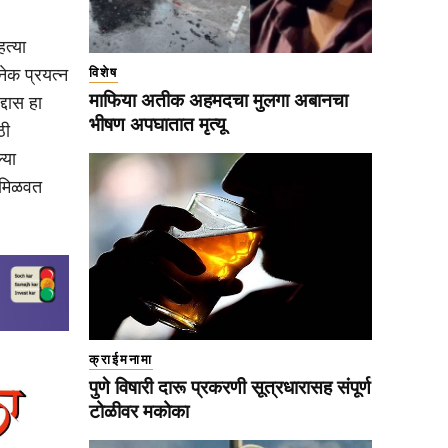
त्या
विशेष
नेक प्रयत्न
माफिया अतीक अहमदचा मुलगा अबानचा
्दास हा
भीषण अपघातात मृत्यू
ठी
्या
ी मिळवत
क्राईमनामा
पुणे विषारी दारू प्रकरणी सूत्रधारासह संपूर्ण
टोळीवर मकोका