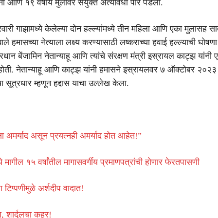
पत्नी आणि १९ वर्षीय मुलीवर संयुक्त अंत्यविधी पार पडला.
वारी गाझामध्ये केलेल्या दोन हल्ल्यांमध्ये तीन महिला आणि एका मुलासह स
ाले हमासच्या नेत्याला लक्ष्य करण्यासाठी लष्कराच्या हवाई हल्ल्याची घोषणा य
रधान बेंजामिन नेतान्याहू आणि त्यांचे संरक्षण मंत्री इस्रायल काट्झ यांनी 
होती. नेतान्याहू आणि काट्झ यांनी हमासने इस्रायलवर ७ ऑक्टोबर २०२३
ंचा सूत्रधार म्हणून हद्दास याचा उल्लेख केला.
षा अमर्याद असून प्रयत्नही अमर्याद होत आहेत!”
ये मागील १५ वर्षांतील मागासवर्गीय प्रमाणपत्रांची होणार फेरतपासणी
ा टिप्पणीमुळे अर्शदीप वादात!
 शार्दुलचा कहर!