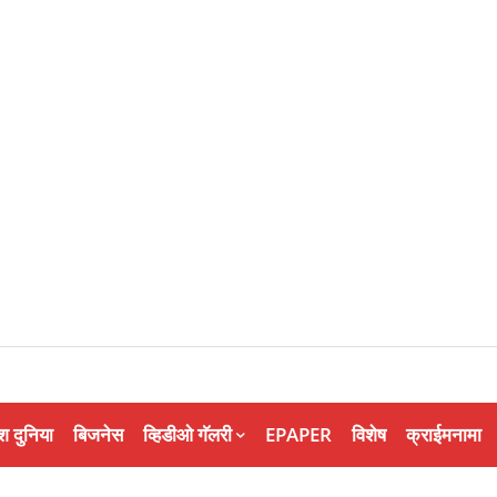
श दुनिया
बिजनेस
व्हिडीओ गॅलरी
EPAPER
विशेष
क्राईमनामा