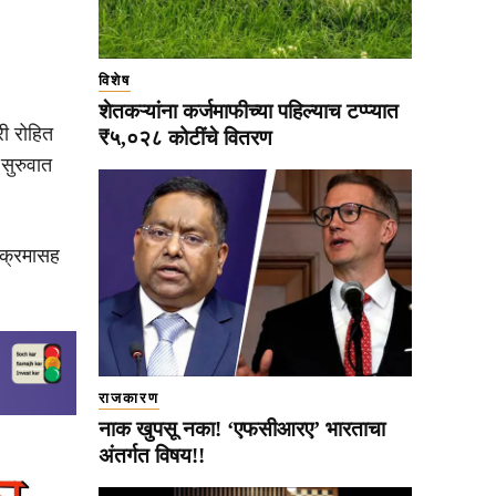
विशेष
शेतकऱ्यांना कर्जमाफीच्या पहिल्याच टप्प्यात
ी रोहित
₹५,०२८ कोटींचे वितरण
सुरुवात
िक्रमासह
राजकारण
नाक खुपसू नका! ‘एफसीआरए’ भारताचा
अंतर्गत विषय!!