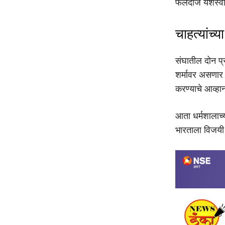
फलंदाज यशस्वी
चाहत्यांच्
संघातील दोन प्
शर्मावर असणार 
करण्याचे आव्हा
आता धर्मशालाच्
भारताला विजयी स