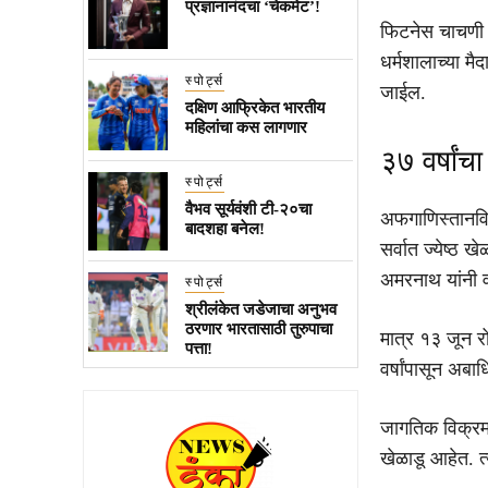
प्रज्ञानानंदचा ‘चेकमेट’!
फिटनेस चाचणी य
धर्मशालाच्या म
स्पोर्ट्स
जाईल.
दक्षिण आफ्रिकेत भारतीय
महिलांचा कस लागणार
३७ वर्षांच
स्पोर्ट्स
वैभव सूर्यवंशी टी-२०चा
अफगाणिस्तानविर
बादशहा बनेल!
सर्वात ज्येष्ठ 
अमरनाथ यांनी 
स्पोर्ट्स
श्रीलंकेत जडेजाचा अनुभव
ठरणार भारतासाठी तुरुपाचा
मात्र १३ जून र
पत्ता!
वर्षांपासून अब
जागतिक विक्रमाच
खेळाडू आहेत. त