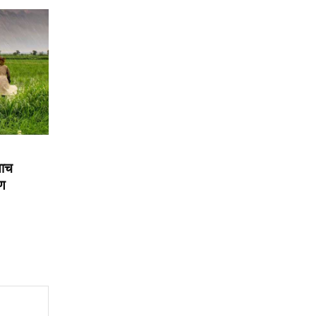
याच
रण