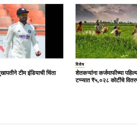
विशेष
ुखापतीने टीम इंडियाची चिंता
शेतकऱ्यांना कर्जमाफीच्या पहिल्
टप्प्यात ₹५,०२८ कोटींचे वित