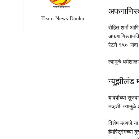
अफगाणिस्त
Team News Danka
रोहित शर्मा आण
अफगाणिस्तानविर
रेटने १५० धावा
त्यामुळे धर्मशा
न्यूझीलंड
यावर्षीच्या सुर
नव्हती. त्यामुळ
विशेष म्हणजे य
हॅमस्ट्रिंगच्या 