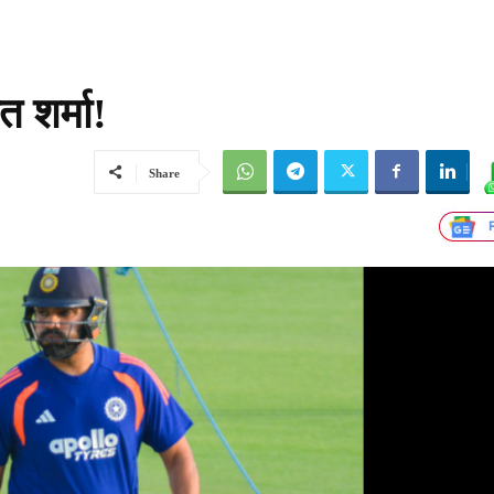
त शर्मा!
Share