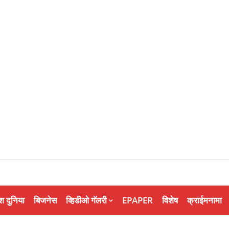
श दुनिया
बिजनेस
व्हिडीओ गॅलरी
EPAPER
विशेष
क्राईमनामा