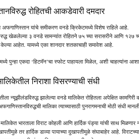
ानविरुद्ध रोहितची आकडेवारी दमदार
ि अफगाणिस्तान यांचे समीकरण वनडे क्रिकेटमध्ये विशेष राहिले आहे.
ुद्ध खेळलेल्या ३ वनडे सामन्यांत रोहितने ७५ च्या सरासरीने आणि १२७ च्
 केल्या आहेत. यामध्ये एका शानदार शतकाचाही समावेश आहे.
लामध्ये पुन्हा एकदा ‘हिटमॅन’चा स्फोट पाहायला मिळेल, अशी चाहत्यांना आश
 मालिकेतील निराशा विसरण्याची संधी
ुवातीला न्यूझीलंडविरुद्ध झालेल्या वनडे मालिकेत रोहितला अपेक्षित कामगिर
े अफगाणिस्तानविरुद्धची मालिका त्याच्यासाठी पुनरागमनाची मोठी संधी मान
ा मालिकेत भारताला विराट कोहली आणि हार्दिक पंड्या यांची साथ मिळणार न
दुखापतीमुळे तर हार्दिक डाव्या पायाच्या दुखापतीमुळे संघाबाहेर आहे. विराटच्य