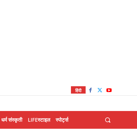
हिंदी
धर्म संस्कृती
LIFEस्टाइल
स्पोर्ट्स