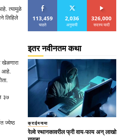
े. त्यामुळे
113,459
2,036
326,000
ने लिहिले
चाहते
अनुयायी
सदस्य यादी
इतर नवीनतम कथा
ट खेळणारा
र आहे.
ोता.
बल ३७
 ज्येष्ठ
क्राईमनामा
रेल्वे स्थानकावरील फ्री वाय-फाय अन् लाखो
गायब!