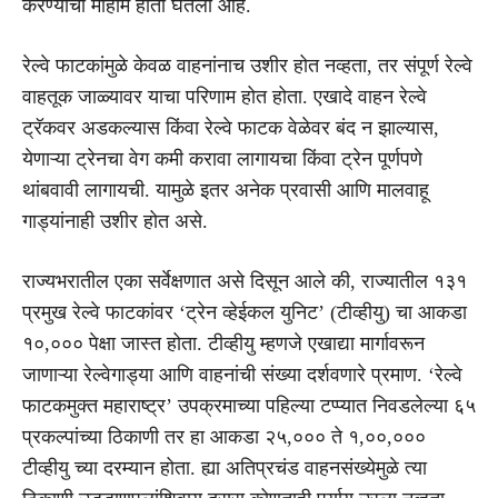
करण्याची मोहीम हाती घेतली आहे.
रेल्वे फाटकांमुळे केवळ वाहनांनाच उशीर होत नव्हता, तर संपूर्ण रेल्वे
वाहतूक जाळ्यावर याचा परिणाम होत होता. एखादे वाहन रेल्वे
ट्रॅकवर अडकल्यास किंवा रेल्वे फाटक वेळेवर बंद न झाल्यास,
येणाऱ्या ट्रेनचा वेग कमी करावा लागायचा किंवा ट्रेन पूर्णपणे
थांबवावी लागायची. यामुळे इतर अनेक प्रवासी आणि मालवाहू
गाड्यांनाही उशीर होत असे.
राज्यभरातील एका सर्वेक्षणात असे दिसून आले की, राज्यातील १३१
प्रमुख रेल्वे फाटकांवर ‘ट्रेन व्हेईकल युनिट’ (टीव्हीयु) चा आकडा
१०,००० पेक्षा जास्त होता. टीव्हीयु म्हणजे एखाद्या मार्गावरून
जाणाऱ्या रेल्वेगाड्या आणि वाहनांची संख्या दर्शवणारे प्रमाण. ‘रेल्वे
फाटकमुक्त महाराष्ट्र’ उपक्रमाच्या पहिल्या टप्प्यात निवडलेल्या ६५
प्रकल्पांच्या ठिकाणी तर हा आकडा २५,००० ते १,००,०००
टीव्हीयु च्या दरम्यान होता. ह्या अतिप्रचंड वाहनसंख्येमुळे त्या