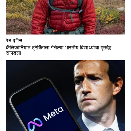
देश दुनिया
कॅलिफोर्नियात ट्रेकिंगला गेलेल्या भारतीय विद्यार्थ्याचा मृतदेह
सापडला