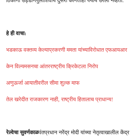
ठिकाणी उड्डाणपुलांशिवाय दुसरा कोणताही पर्याय उरला नव्हता.
हे ही वाचा:
भडकाऊ वक्तव्य केल्याप्रकरणी ममता यांच्याविरोधात एफआयआर
केन विल्यमसनचा आंतरराष्ट्रीय क्रिकेटला निरोप
अणुऊर्जा आयातीवरील सीमा शुल्क माफ
तेल खरेदीत राजकारण नाही, राष्ट्रीय हितालाच प्राधान्य!
रेल्वेचा सुवर्णकाळ
पंतप्रधान नरेंद्र मोदी यांच्या नेतृत्वाखालील केंद्र