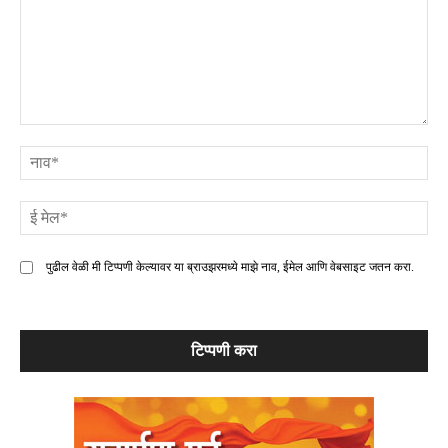
टिप्पणी
ना
ई
मे
पुढील वेळी मी टिप्पणी केल्यावर या ब्राउझरमध्ये माझे नाव, ईमेल आणि वेबसाइट जतन करा.