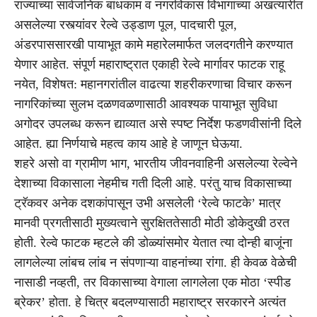
राज्याच्या सार्वजनिक बांधकाम व नगरविकास विभागांच्या अखत्यारीत
असलेल्या रस्त्यांवर रेल्वे उड्डाण पूल, पादचारी पूल,
अंडरपाससारखी पायाभूत कामे महारेलमार्फत जलदगतीने करण्यात
येणार आहेत. संपूर्ण महाराष्ट्रात एकाही रेल्वे मार्गावर फाटक राहू
नयेत, विशेषत: महानगरांतील वाढत्या शहरीकरणाचा विचार करून
नागरिकांच्या सुलभ दळणवळणासाठी आवश्यक पायाभूत सुविधा
अगोदर उपलब्ध करून द्याव्यात असे स्पष्ट निर्देश फडणवीसांनी दिले
आहेत. ह्या निर्णयाचे महत्व काय आहे हे जाणून घेऊया.
शहरे असो वा ग्रामीण भाग, भारतीय जीवनवाहिनी असलेल्या रेल्वेने
देशाच्या विकासाला नेहमीच गती दिली आहे. परंतु याच विकासाच्या
ट्रॅकवर अनेक दशकांपासून उभी असलेली ‘रेल्वे फाटके’ मात्र
मानवी प्रगतीसाठी मुख्यत्वाने सुरक्षिततेसाठी मोठी डोकेदुखी ठरत
होती. रेल्वे फाटक म्हटले की डोळ्यांसमोर येतात त्या दोन्ही बाजूंना
लागलेल्या लांबच लांब न संपणाऱ्या वाहनांच्या रांगा. ही केवळ वेळेची
नासाडी नव्हती, तर विकासाच्या वेगाला लागलेला एक मोठा ‘स्पीड
ब्रेकर’ होता. हे चित्र बदलण्यासाठी महाराष्ट्र सरकारने अत्यंत