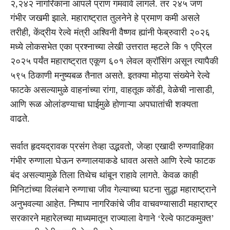
२,२४२ नागरिकांना आपले प्राण गमवावे लागले. तर २४५ जण
गंभीर जखमी झाले. महाराष्ट्रात तुलनेने हे प्रमाण कमी असले
तरीही, केंद्रीय रेल्वे मंत्री अश्विनी वैष्णव ह्यांनी फेब्रुवारी २०२६
मध्ये लोकसभेत एका प्रश्नाच्या लेखी उत्तरात म्हटले कि १ एप्रिल
२०२५ पर्यंत महाराष्ट्रात एकूण ६०१ लेवल क्रॉसिंग असून त्यापैकी
५९५ ठिकाणी मनुष्यबळ तैनात असते. इतक्या मोठ्या संख्येने रेल्वे
फाटके असल्यामुळे वाहनांच्या रांगा, वाहतूक कोंडी, वेळेची नासाडी,
आणि रूळ ओलांडण्याचा घाईमुळे होणाऱ्या अपघातांची शक्यता
वाढते.
सर्वात हृदयद्रावक प्रसंग तेव्हा उद्भवतो, जेव्हा एखादी रुग्णवाहिका
गंभीर रुग्णाला घेऊन रुग्णालयाकडे धावत असते आणि रेल्वे फाटक
बंद असल्यामुळे तिला तिथेच थांबून राहावे लागते. केवळ काही
मिनिटांच्या विलंबाने रुग्णाचा जीव गेल्याच्या घटना सुद्धा महाराष्ट्राने
अनुभवल्या आहेत. निष्पाप नागरिकांचे जीव वाचवण्यासाठी महाराष्ट्र
सरकारने महारेलच्या माध्यमातून राज्याला वेगाने ‘रेल्वे फाटकमुक्त’