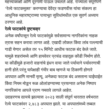
महत्त्वाकांक्षी आणि दूरगामी पाऊल उचलले आहे. राज्याला संपूर्णपणे
‘रेल्वे फाटकमुक्त’ करण्याचा देवेंद्र फडणवीस यांचा संकल्प हा
आधुनिक महाराष्ट्राच्या पायाभूत सुविधांमधील एक सुवर्ण अध्याय
ठरणार आहे.
रेल्वे फाटकांचे दुष्टचक्र
अनेक वर्षांपासून रेल्वे फाटकांमुळे सर्वसामान्य नागरिकांना नाहक
त्रास सहन करावा लागत आहे. एखादी लोकल किंवा लांब पल्ल्याची
गाडी येणार असेल तर १५ मिनिटे आधीच फाटक बंद केले जाते.
यामुळे शहरांमध्ये आणि हायवेवर प्रचंड वाहतूक कोंडी निर्माण होते.
या कोंडीमुळे हजारो वाहनांचे इंधन वाया जाते पर्यायाने पर्यावरणाची
हानी होते.परंतु यापेक्षाही गंभीर बाब म्हणजे या ठिकाणी होणारे
अपघात आणि मानवी मृत्यू. अनेकदा फाटक बंद असताना घाईघाईत
किंवा नियम मोडून रूळ ओलांडण्याच्या प्रयत्नात अनेक निष्पाप
नागरिकांना आपले प्राण गमवावे लागले आहेत.
उदाहरणच द्यायचे झाल्यास २०२३ साली संपूर्ण भारतात वर्षभरात
रेल्वे फाटकांवर २,४८३ अपघात झाले. या अपघातांमध्ये तब्बल