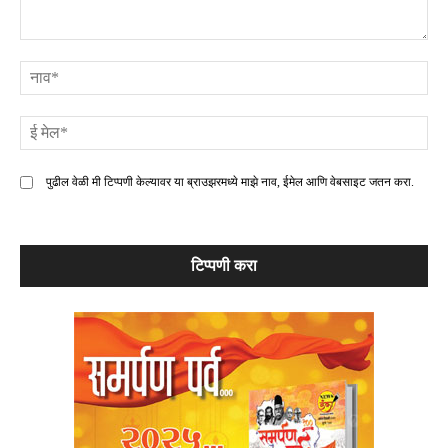
टिप्पणी
ना
ई
मे
पुढील वेळी मी टिप्पणी केल्यावर या ब्राउझरमध्ये माझे नाव, ईमेल आणि वेबसाइट जतन करा.