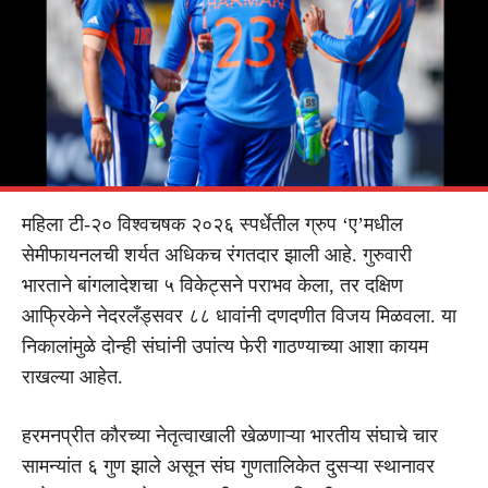
महिला टी-२० विश्वचषक २०२६ स्पर्धेतील ग्रुप ‘ए’मधील
सेमीफायनलची शर्यत अधिकच रंगतदार झाली आहे. गुरुवारी
भारताने बांगलादेशचा ५ विकेट्सने पराभव केला, तर दक्षिण
आफ्रिकेने नेदरलँड्सवर ८८ धावांनी दणदणीत विजय मिळवला. या
निकालांमुळे दोन्ही संघांनी उपांत्य फेरी गाठण्याच्या आशा कायम
राखल्या आहेत.
हरमनप्रीत कौरच्या नेतृत्वाखाली खेळणाऱ्या भारतीय संघाचे चार
सामन्यांत ६ गुण झाले असून संघ गुणतालिकेत दुसऱ्या स्थानावर