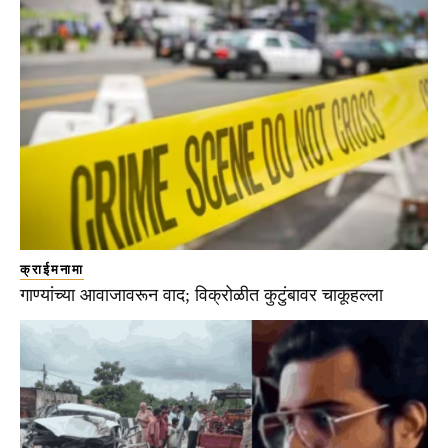
क्राईमनामा
गाण्यांच्या आवाजावरून वाद; विक्रोळीत कुटुंबावर चाकूहल्ला