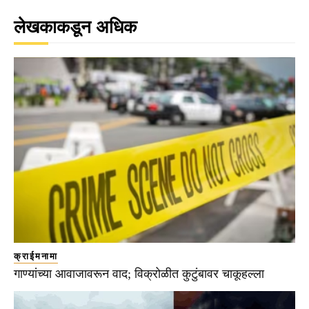
लेखकाकडून अधिक
क्राईमनामा
गाण्यांच्या आवाजावरून वाद; विक्रोळीत कुटुंबावर चाकूहल्ला