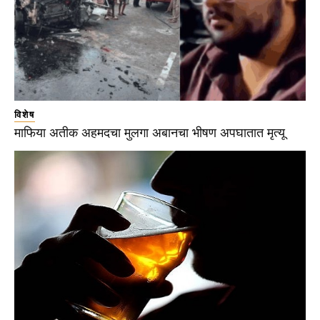
विशेष
माफिया अतीक अहमदचा मुलगा अबानचा भीषण अपघातात मृत्यू