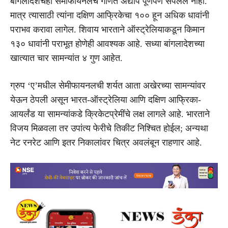
बांगलादेशचेही सेमीफायनलचे गणित अद्याप पूर्णपणे संपलेले नाही.
मात्र त्यासाठी त्यांना दक्षिण आफ्रिकेचा १०० हून अधिक धावांनी
पराभव करावा लागेल. शिवाय भारताने ऑस्ट्रेलियाकडून किमान
१३० धावांनी पराभूत होणेही आवश्यक आहे. सध्या बांगलादेशच्या
खात्यात चार सामन्यांत ४ गुण आहेत.
ग्रुप ‘ए’मधील सेमीफायनलची शर्यत आता अखेरच्या सामन्यांवर
येऊन ठेपली असून भारत-ऑस्ट्रेलिया आणि दक्षिण आफ्रिका-
आयर्लंड या सामन्यांकडे क्रिकेटप्रेमींचे लक्ष लागले आहे. भारताने
विजय मिळवला तर उपांत्य फेरीचे तिकीट निश्चित होईल; अन्यथा
नेट रनरेट आणि इतर निकालांवर चित्र अवलंबून राहणार आहे.