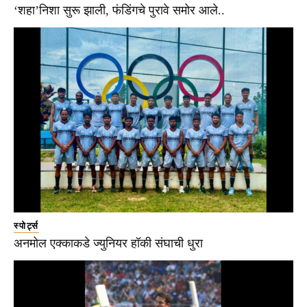
‘शहा’निशा सुरू झाली, फंडिंगचे पुरावे समोर आले..
स्पोर्ट्स
अनमोल एक्काकडे ज्युनियर हॉकी संघाची धुरा