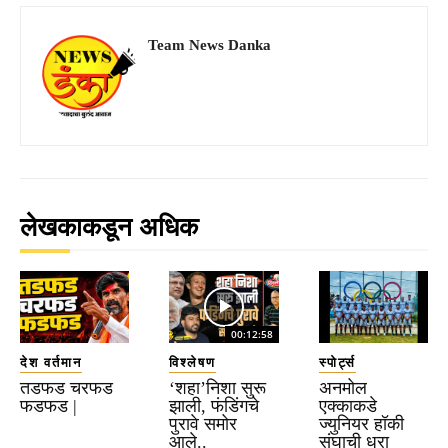
Team News Danka
लेखकाकडून अधिक
00:12:58
देश वर्तमान
विश्लेषण
स्पोर्ट्स
तडफड चरफड
‘शहा’निशा सुरू
अनमोल
फडफड |
झाली, फंडिंगचे
एक्काकडे
पुरावे समोर
ज्युनियर हॉकी
आले..
संघाची धुरा