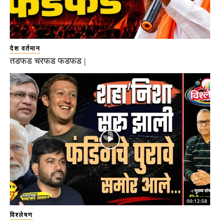
देश वर्तमान
तडफड चरफड फडफड |
00:12:58
विश्लेषण