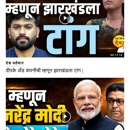
00:12:18
देश वर्तमान
दीपके अँड कंपनीची म्हणून झारखंडला टांग |