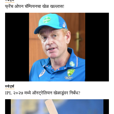
फ्रेंच ओपन चॅम्पियनचा खेळ खल्लास!
स्पोर्ट्स
IPL २०२७ मध्ये ऑस्ट्रेलियन खेळाडूंवर निर्बंध?