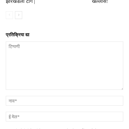
झारखंडला टांग |
खल्लास!
प्रतिक्रिया द्या
टिप्पणी
ना
ई
मे