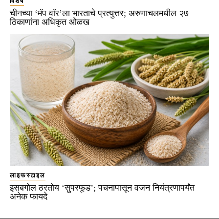
विशेष
चीनच्या ‘मॅप वॉर’ला भारताचे प्रत्युत्तर; अरुणाचलमधील २७
ठिकाणांना अधिकृत ओळख
लाइफस्टाइल
इसबगोल ठरतोय ‘सुपरफूड’; पचनापासून वजन नियंत्रणापर्यंत
अनेक फायदे