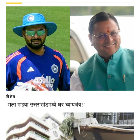
विशेष
‘मला माझ्या उत्तराखंडमध्ये घर घ्यायचंय!’