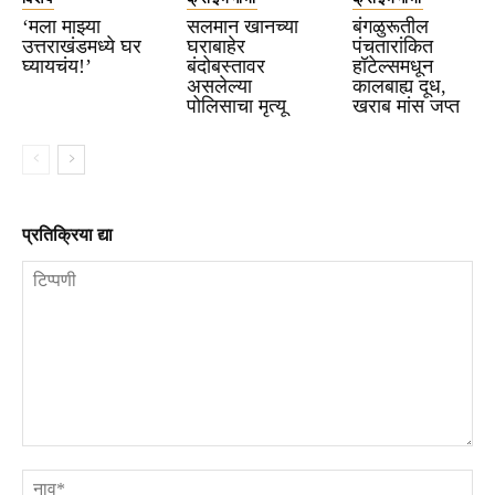
‘मला माझ्या
सलमान खानच्या
बंगळुरूतील
उत्तराखंडमध्ये घर
घराबाहेर
पंचतारांकित
घ्यायचंय!’
बंदोबस्तावर
हॉटेल्समधून
असलेल्या
कालबाह्य दूध,
पोलिसाचा मृत्यू
खराब मांस जप्त
प्रतिक्रिया द्या
टिप्पणी
ना