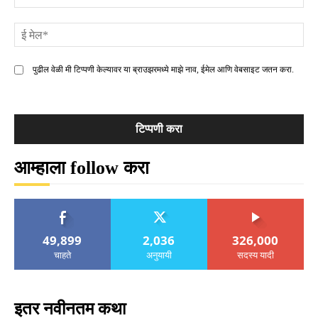
ई
मे
पुढील वेळी मी टिप्पणी केल्यावर या ब्राउझरमध्ये माझे नाव, ईमेल आणि वेबसाइट जतन करा.
आम्हाला follow करा
49,899
2,036
326,000
चाहते
अनुयायी
सदस्य यादी
इतर नवीनतम कथा