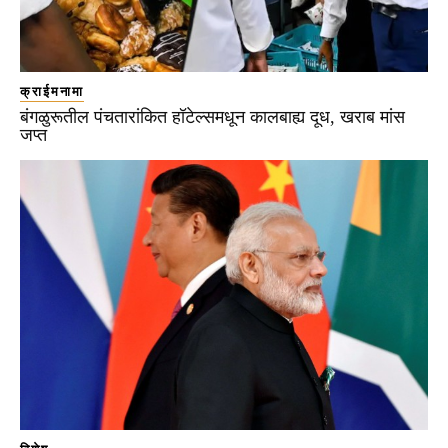
क्राईमनामा
बंगळुरूतील पंचतारांकित हॉटेल्समधून कालबाह्य दूध, खराब मांस
जप्त