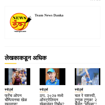
Team News Danka
लेखकाकडून अधिक
स्पोर्ट्स
स्पोर्ट्स
स्पोर्ट्स
फ्रेंच ओपन
IPL २०२७ मध्ये
चल रे यशस्वी,
चॅम्पियनचा खेळ
ऑस्ट्रेलियन
टुणुक टुणुक! २
खल्लास!
खेळाडूंवर निर्बंध?
चेंडूंत ‘भोपळा’!