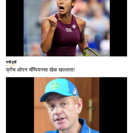
स्पोर्ट्स
फ्रेंच ओपन चॅम्पियनचा खेळ खल्लास!