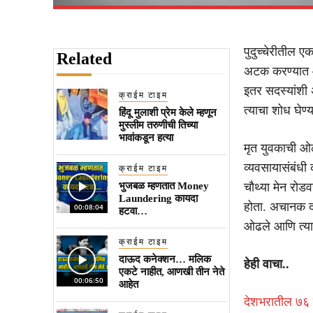
पुदुच्चेरीतील ए
Related
अटक करण्यात आ
इतर सदस्यांशी
क्राईम टाइम
त्याचा शोध घेण्
हिंदू मुलाशी प्रेम केले म्हणून
मुस्लीम तरुणीची तिच्या
भावांकडून हत्या
मृत युवकाची ओ
व्यवसायासंबंधी
क्राईम टाइम
भुजबळ म्हणतात Money
चौथ्या मेन रोड
Laundering कायदा
होता. अचानक दो
00:08:04
हटवा…
ओढले आणि त्याची
क्राईम टाइम
दाऊद कनेक्शन… मलिक
हेही वाचा..
एकटे नाहीत, आणखी तीन नेते
00:06:50
आहेत
देशभरातील ७६ रे