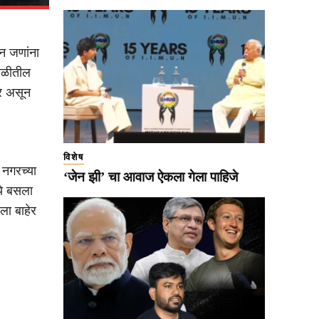
ीन जणांना
टोळीतील
र असून
विशेष
 नगरच्या
‘जेन झी’ चा आवाज ऐकला गेला पाहिजे
ये बसला
ला बाहेर