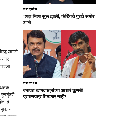
संपादकीय
‘शहा’निशा सुरू झाली, फंडिंगचे पुरावे समोर
आले…
ओरडू लागले
क नगर
सापडला
राजकारण
ा अटक
बनावट कागदपत्रांच्या आधारे कुणबी
गुणसुंदरी
प्रमाणपत्र मिळणार नाही!
ेत. हे
सुकन्या