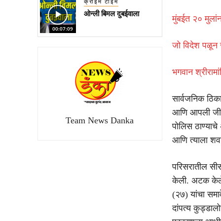
क्राईम टाइम
ओन्ली बिमल दुबईवाला
मुंबईत २० मुला
00:07:09
जो विदेश पळून ज
भगवान श्रीरामा
सार्वजनिक ठिक
आणि आपली जीव 
Team News Danka
पोलिस ठाण्याच
आणि त्याला शवव
परिसरातील सीसी
केली. अटक केलेल
(२७) यांचा समाव
दांपत्य कुड्डा