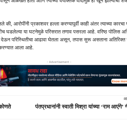
सून ओळखत होती आणि त्यांच्या वैयक्तिक वादामुळे हा खून झाल्याची शक्
तले की, आरोपींनी प्रकाशवर हल्ला करण्यापूर्वी काही अंतर त्याच्या कारचा
ारीच घडलेल्या या घटनेमुळे परिसरात तणाव पसरला आहे. वरिष्ठ पोलिस अधि
 देऊन परिस्थितीचा आढावा घेतला असून, तपास सुरू असताना अतिरिक्त
 करण्यात आला आहे.
- Advertisement -
आ
 कोणते
पंतप्रधानांनी स्वाती मिश्रा यांच्या ‘राम आएंगे’ 