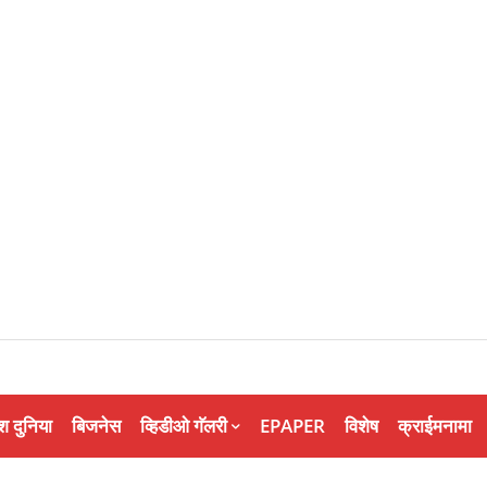
श दुनिया
बिजनेस
व्हिडीओ गॅलरी
EPAPER
विशेष
क्राईमनामा