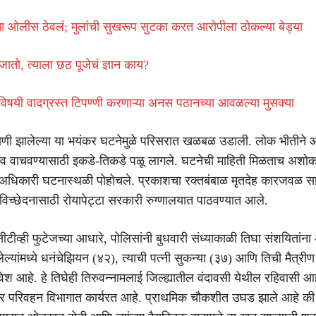
ंना ओलीस ठेवलं; मुलांची सुखरूप सुटका करत आरोपीला ठोकल्या बेड्या
ातो, त्याला छठ पूजेचं ज्ञान काय?
ंविषयी वादग्रस्त टिपण्णी करणाऱ्या अनस पठानच्या आवळल्या मुसक्या
ाणी झालेल्या या भयंकर घटनेमुळे परिसरात खळबळ उडाली. लोक भीतीने 
वाचवण्यासाठी इकडे-तिकडे पळू लागले. घटनेची माहिती मिळताच अशो
े अधिकारी घटनास्थळी पोहोचले. प्रकाशचा रक्तबंबाळ मृतदेह कारजवळ 
िच्छेदनासाठी रोयापेट्टा सरकारी रुग्णालयात पाठवण्यात आले.
टीव्ही फुटेजच्या आधारे, पोलिसांनी बुधवारी संध्याकाळी तिघा संशयितांन
्यांमध्ये धनंचेझियन (४२), त्याची पत्नी सुकन्या (३७) आणि तिची मैत्रीण 
ेश आहे. हे तिघेही तिरुवन्नामलाई जिल्ह्यातील वंदावसी येथील रहिवासी आह
लोर परिवहन विभागात कार्यरत आहे. प्राथमिक चौकशीत उघड झाले आहे की 