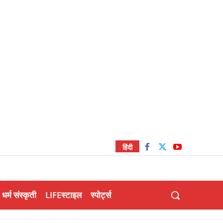
हिंदी
धर्म संस्कृती
LIFEस्टाइल
स्पोर्ट्स