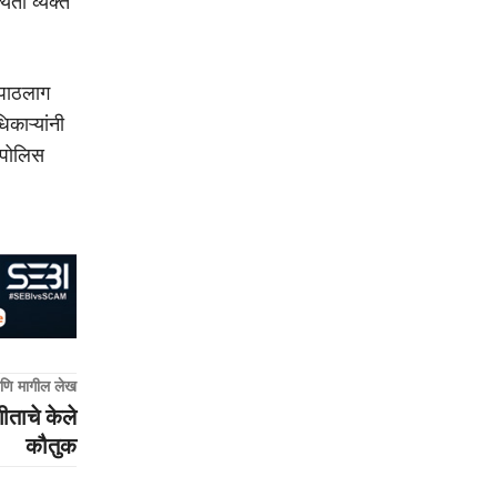
यता व्यक्त
 पाठलाग
काऱ्यांनी
 पोलिस
णि मागील लेख
गीताचे केले
कौतुक