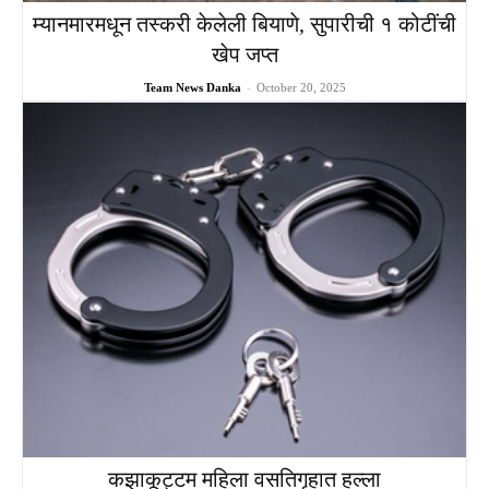
म्यानमारमधून तस्करी केलेली बियाणे, सुपारीची १ कोटींची
खेप जप्त
Team News Danka
-
October 20, 2025
कझाकूट्टम महिला वसतिगृहात हल्ला