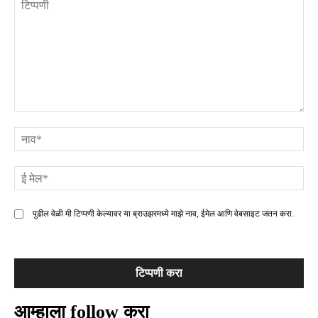
टिप्पणी
ना
ई
मे
पुढील वेळी मी टिप्पणी केल्यावर या ब्राउझरमध्ये माझे नाव, ईमेल आणि वेबसाइट जतन करा.
आम्हाला follow करा