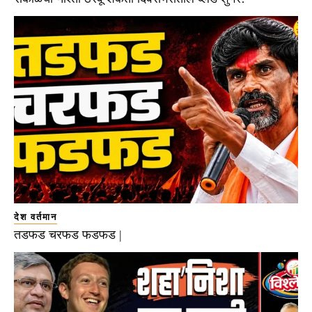
देश वर्तमान
तडफड चरफड फडफड |