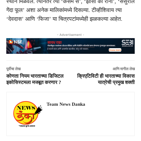
स्थान मिळवले. त्यानंतर त्या ‘कसम से’, ‘झांसी की रानी’, ‘ससुराल
गेंदा फूल’ अशा अनेक मालिकांमध्ये दिसल्या. टीव्हीशिवाय त्या
‘देवदास’ आणि ‘फिजा’ या चित्रपटांमध्येही झळकल्या आहेत.
- Advertisement -
पूर्वीचा लेख
आणि मागील लेख
कोणता नियम भारताच्या डिजिटल
क्रिएटिविटी ही भारताच्या विकास
इकोसिस्टमला मजबूत करणार ?
यात्रेची प्रमुख शक्ती
Team News Danka