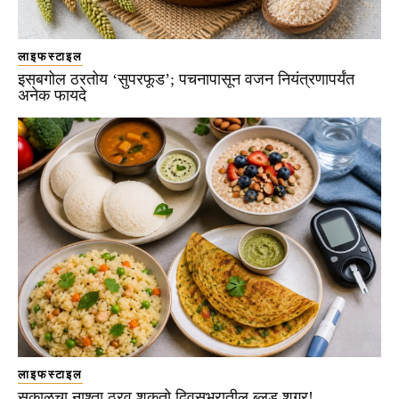
लाइफस्टाइल
इसबगोल ठरतोय ‘सुपरफूड’; पचनापासून वजन नियंत्रणापर्यंत
अनेक फायदे
लाइफस्टाइल
सकाळचा नाश्ता ठरवू शकतो दिवसभरातील ब्लड शुगर!