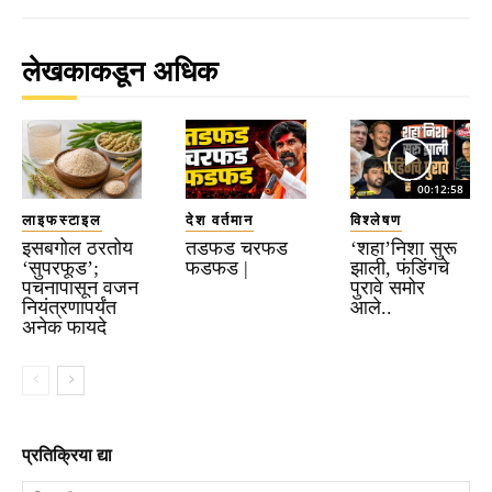
लेखकाकडून अधिक
00:12:58
लाइफस्टाइल
देश वर्तमान
विश्लेषण
इसबगोल ठरतोय
तडफड चरफड
‘शहा’निशा सुरू
‘सुपरफूड’;
फडफड |
झाली, फंडिंगचे
पचनापासून वजन
पुरावे समोर
नियंत्रणापर्यंत
आले..
अनेक फायदे
प्रतिक्रिया द्या