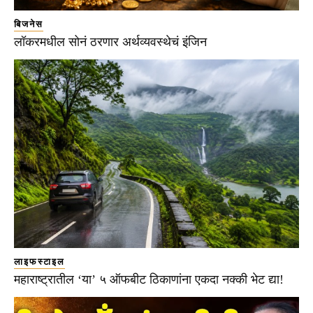
बिजनेस
लॉकरमधील सोनं ठरणार अर्थव्यवस्थेचं इंजिन
लाइफस्टाइल
महाराष्ट्रातील ‘या’ ५ ऑफबीट ठिकाणांना एकदा नक्की भेट द्या!