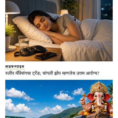
लाइफस्टाइल
स्लीप मॅक्सिंगचा ट्रेंड; चांगली झोप म्हणजेच उत्तम आरोग्य?