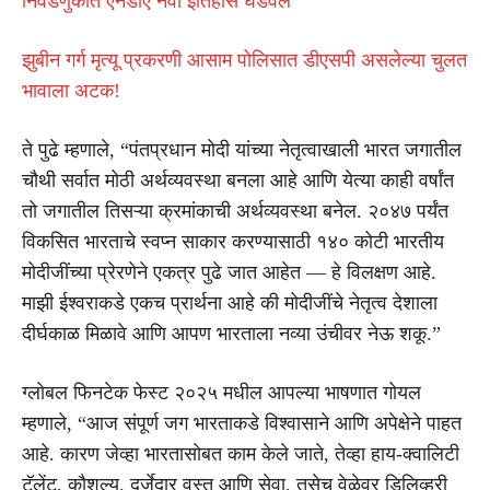
निवडणुकीत एनडीए नवा इतिहास घडवेल
झुबीन गर्ग मृत्यू प्रकरणी आसाम पोलिसात डीएसपी असलेल्या चुलत
भावाला अटक!
ते पुढे म्हणाले, “पंतप्रधान मोदी यांच्या नेतृत्वाखाली भारत जगातील
चौथी सर्वात मोठी अर्थव्यवस्था बनला आहे आणि येत्या काही वर्षांत
तो जगातील तिसऱ्या क्रमांकाची अर्थव्यवस्था बनेल. २०४७ पर्यंत
विकसित भारताचे स्वप्न साकार करण्यासाठी १४० कोटी भारतीय
मोदीजींच्या प्रेरणेने एकत्र पुढे जात आहेत — हे विलक्षण आहे.
माझी ईश्वराकडे एकच प्रार्थना आहे की मोदीजींचे नेतृत्व देशाला
दीर्घकाळ मिळावे आणि आपण भारताला नव्या उंचीवर नेऊ शकू.”
ग्लोबल फिनटेक फेस्ट २०२५ मधील आपल्या भाषणात गोयल
म्हणाले, “आज संपूर्ण जग भारताकडे विश्वासाने आणि अपेक्षेने पाहत
आहे. कारण जेव्हा भारतासोबत काम केले जाते, तेव्हा हाय-क्वालिटी
टॅलेंट, कौशल्य, दर्जेदार वस्तू आणि सेवा, तसेच वेळेवर डिलिव्हरी