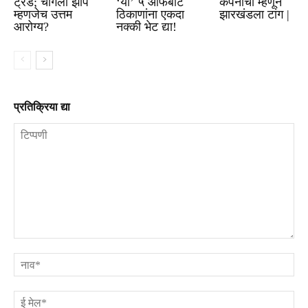
ट्रेंड; चांगली झोप
‘या’ ५ ऑफबीट
कंपनीची म्हणून
म्हणजेच उत्तम
ठिकाणांना एकदा
झारखंडला टांग |
आरोग्य?
नक्की भेट द्या!
प्रतिक्रिया द्या
टिप्पणी
ना
ई