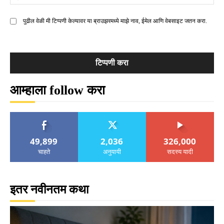
मे
पुढील वेळी मी टिप्पणी केल्यावर या ब्राउझरमध्ये माझे नाव, ईमेल आणि वेबसाइट जतन करा.
आम्हाला follow करा
49,899
2,036
326,000
चाहते
अनुयायी
सदस्य यादी
इतर नवीनतम कथा