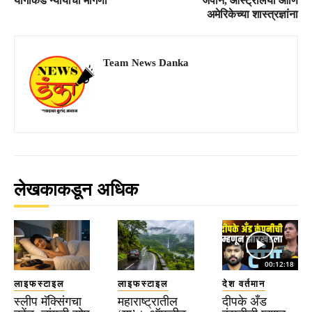
योगींकडे न्यायाची मागणी
जपान, ऑस्ट्रेलिया आणि
अमेरिकेच्या शास्त्रज्ञांना
Team News Danka
लेखकाकडून अधिक
00:12:18
लाइफस्टाइल
लाइफस्टाइल
देश वर्तमान
स्लीप मॅक्सिंगचा
महाराष्ट्रातील
दीपके अँड