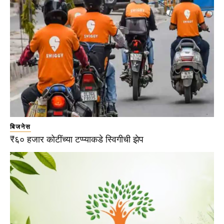
बिजनेस
₹६० हजार कोटींच्या टप्प्याकडे स्विगीची झेप