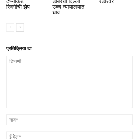
टप्प्याकडे
डाबरची दिल्ली
रडारवर
स्विगीची झेप
उच्च न्यायालयात
धाव
प्रतिक्रिया द्या
टिप्पणी
ना
ई