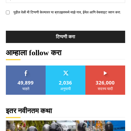
मे
पुढील वेळी मी टिप्पणी केल्यावर या ब्राउझरमध्ये माझे नाव, ईमेल आणि वेबसाइट जतन करा.
आम्हाला follow करा
49,899
2,036
326,000
चाहते
अनुयायी
सदस्य यादी
इतर नवीनतम कथा