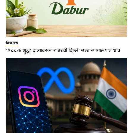
बिजनेस
‘१००% शुद्ध’ दाव्यावरून डाबरची दिल्ली उच्च न्यायालयात धाव