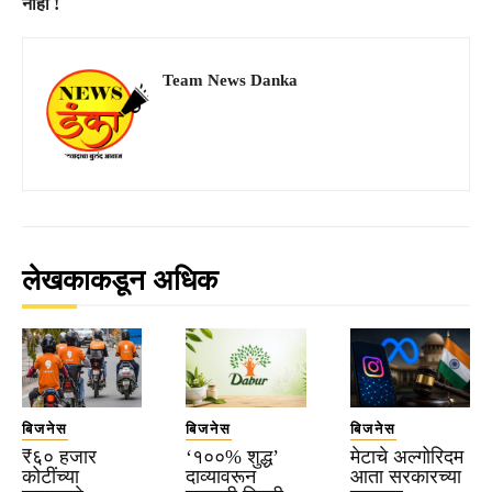
नाही !
Team News Danka
लेखकाकडून अधिक
बिजनेस
बिजनेस
बिजनेस
₹६० हजार
‘१००% शुद्ध’
मेटाचे अल्गोरिदम
कोटींच्या
दाव्यावरून
आता सरकारच्या