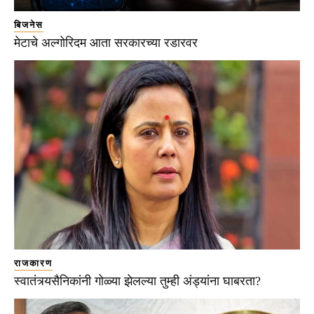
बिजनेस
मेटाचे अल्गोरिदम आता सरकारच्या रडारवर
राजकारण
स्वातंत्र्यसैनिकांनी गोळ्या झेलल्या तुम्ही अंड्यांना घाबरता?