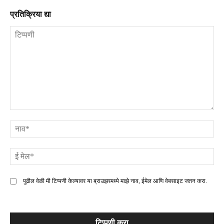
प्रतिक्रिया द्या
टिप्पणी
ना
ई
मे
पुढील वेळी मी टिप्पणी केल्यावर या ब्राउझरमध्ये माझे नाव, ईमेल आणि वेबसाइट जतन करा.