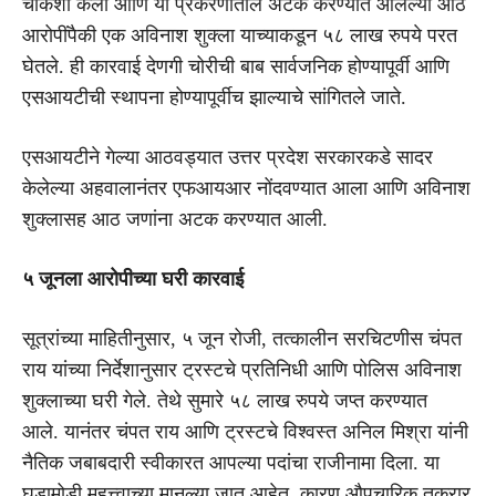
चौकशी केली आणि या प्रकरणातील अटक करण्यात आलेल्या आठ
आरोपींपैकी एक अविनाश शुक्ला याच्याकडून ५८ लाख रुपये परत
घेतले. ही कारवाई देणगी चोरीची बाब सार्वजनिक होण्यापूर्वी आणि
एसआयटीची स्थापना होण्यापूर्वीच झाल्याचे सांगितले जाते.
एसआयटीने गेल्या आठवड्यात उत्तर प्रदेश सरकारकडे सादर
केलेल्या अहवालानंतर एफआयआर नोंदवण्यात आला आणि अविनाश
शुक्लासह आठ जणांना अटक करण्यात आली.
५ जूनला आरोपीच्या घरी कारवाई
सूत्रांच्या माहितीनुसार, ५ जून रोजी, तत्कालीन सरचिटणीस चंपत
राय यांच्या निर्देशानुसार ट्रस्टचे प्रतिनिधी आणि पोलिस अविनाश
शुक्लाच्या घरी गेले. तेथे सुमारे ५८ लाख रुपये जप्त करण्यात
आले. यानंतर चंपत राय आणि ट्रस्टचे विश्वस्त अनिल मिश्रा यांनी
नैतिक जबाबदारी स्वीकारत आपल्या पदांचा राजीनामा दिला. या
घडामोडी महत्त्वाच्या मानल्या जात आहेत, कारण औपचारिक तक्रार