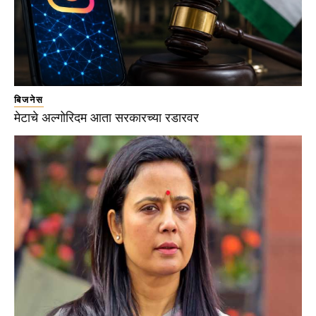
बिजनेस
मेटाचे अल्गोरिदम आता सरकारच्या रडारवर