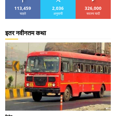
113,459
2,036
326,000
चाहते
अनुयायी
सदस्य यादी
इतर नवीनतम कथा