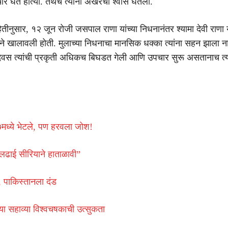
र घेत होत्या. तेथेच त्यांनी अखेरचा श्वास घेतला.
माहितीनुसार, १२ जून रोजी जसपाल राणा यांच्या निधनानंतर श्यामा देवी राणा 
ाने खालावली होती. मुलाच्या निधनाचा मानसिक धक्का त्यांना सहन झाला ना
दिवस त्यांची प्रकृती अधिकच बिघडत गेली आणि उपचार सुरू असतानाच त्य
-७मध्ये भेटले, पण हरवला जोश!
लढाई सीरियाने हाताळावी”
 पाकिस्तानला दंड
च्या सहाव्या विश्वचषकाची उत्सुकता