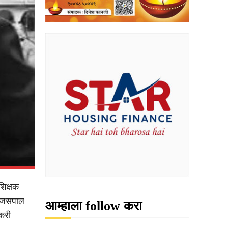
शिक्षक
वी जसपाल
आम्हाला follow करा
्करी