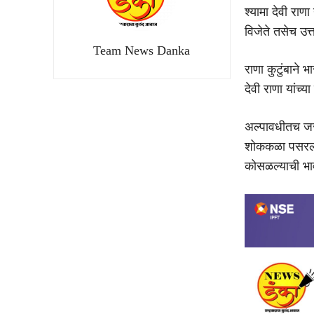
श्यामा देवी राणा
विजेते तसेच उत्
Team News Danka
राणा कुटुंबाने 
देवी राणा यांच्
अल्पावधीतच जसपा
शोककळा पसरली अस
कोसळल्याची भाव