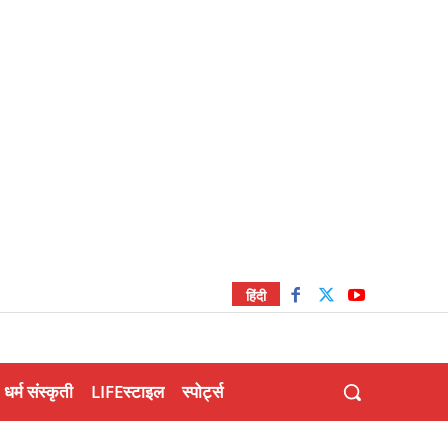
हिंदी
धर्म संस्कृती
LIFEस्टाइल
स्पोर्ट्स