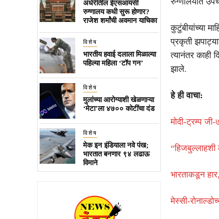
रुग्णालयात उपचा
अंधेरीतील ईएसआयसी
रुग्णालय कधी सुरू होणार?
राजेश शर्मांची अवमान याचिका
कुटुंबीयांच्या 
प्रकृती झपाट्य
विशेष
भारतीय हवाई दलाला मिळाल्या
त्यानंतर काही 
पहिल्या महिला ‘टॉप गन’
झाले.
विशेष
हे ही वाचा:
मुलांच्या आरोग्याशी खेळणाऱ्या
‘मेटा’ला ४७०० कोटींचा दंड
मोदी-ट्रम्प जी
विशेष
मेक इन इंडियाला नवे पंख;
“हिजबुल्लाहशी 
भारतात बनणार ९४ लढाऊ
विमाने
भारताकडून हार,
मेस्सी-रोनाल्डो