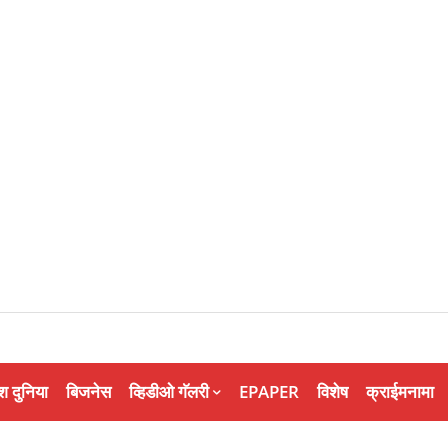
श दुनिया
बिजनेस
व्हिडीओ गॅलरी
EPAPER
विशेष
क्राईमनामा