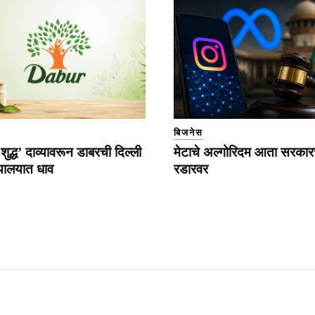
बिजनेस
द्ध’ दाव्यावरून डाबरची दिल्ली
मेटाचे अल्गोरिदम आता सरकारच
ायालयात धाव
रडारवर