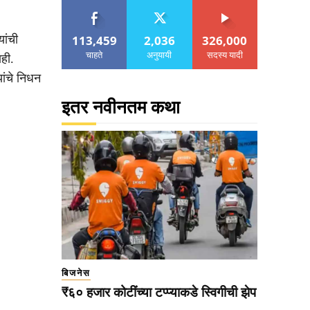
113,459
2,036
326,000
यांची
चाहते
अनुयायी
सदस्य यादी
ही.
ांचे निधन
इतर नवीनतम कथा
बिजनेस
₹६० हजार कोटींच्या टप्प्याकडे स्विगीची झेप