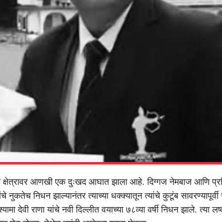
ी क्षेत्रावर आणखी एक दुःखद आघात झाला आहे. दिग्गज नेमबाज आणि प्र
े नुकतेच निधन झाल्यानंतर त्याच्या धक्क्यातून त्यांचे कुटूंब सावरण्यापूर्
 श्यामा देवी राणा यांचे नवी दिल्लीत वयाच्या ७८व्या वर्षी निधन झाले. त्या लष