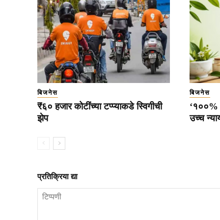
बिजनेस
बिजनेस
₹६० हजार कोटींच्या टप्प्याकडे स्विगीची
‘१००% शु
झेप
उच्च न्य
प्रतिक्रिया द्या