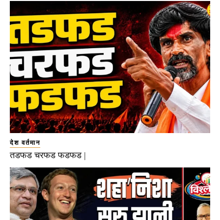
देश वर्तमान
तडफड चरफड फडफड |