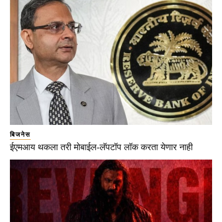
बिजनेस
ईएमआय थकला तरी मोबाईल-लॅपटॉप लॉक करता येणार नाही