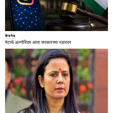
बिजनेस
मेटाचे अल्गोरिदम आता सरकारच्या रडारवर