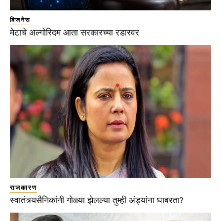
बिजनेस
मेटाचे अल्गोरिदम आता सरकारच्या रडारवर
राजकारण
स्वातंत्र्यसैनिकांनी गोळ्या झेलल्या तुम्ही अंड्यांना घाबरता?