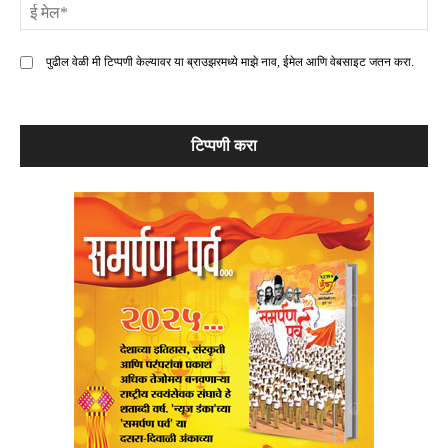
ई
मे
पुढील वेळी मी टिप्पणी केल्यावर या ब्राउझरमध्ये माझे नाव, ईमेल आणि वेबसाइट जतन करा.