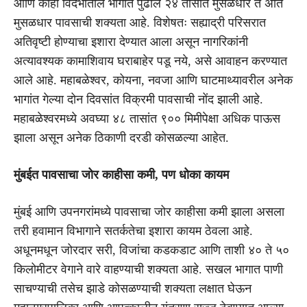
आणि काही विदर्भातील भागांत पुढील २४ तासांत मुसळधार ते अति
मुसळधार पावसाची शक्यता आहे. विशेषतः सह्याद्री परिसरात
अतिवृष्टी होण्याचा इशारा देण्यात आला असून नागरिकांनी
अत्यावश्यक कामाशिवाय घराबाहेर पडू नये, असे आवाहन करण्यात
आले आहे. महाबळेश्वर, कोयना, नवजा आणि घाटमाथ्यावरील अनेक
भागांत गेल्या दोन दिवसांत विक्रमी पावसाची नोंद झाली आहे.
महाबळेश्वरमध्ये अवघ्या ४८ तासांत ९०० मिमीपेक्षा अधिक पाऊस
झाला असून अनेक ठिकाणी दरडी कोसळल्या आहेत.
मुंबईत पावसाचा जोर काहीसा कमी, पण धोका कायम
मुंबई आणि उपनगरांमध्ये पावसाचा जोर काहीसा कमी झाला असला
तरी हवामान विभागाने सतर्कतेचा इशारा कायम ठेवला आहे.
अधूनमधून जोरदार सरी, विजांचा कडकडाट आणि ताशी ४० ते ५०
किलोमीटर वेगाने वारे वाहण्याची शक्यता आहे. सखल भागात पाणी
साचण्याची तसेच झाडे कोसळण्याची शक्यता लक्षात घेऊन