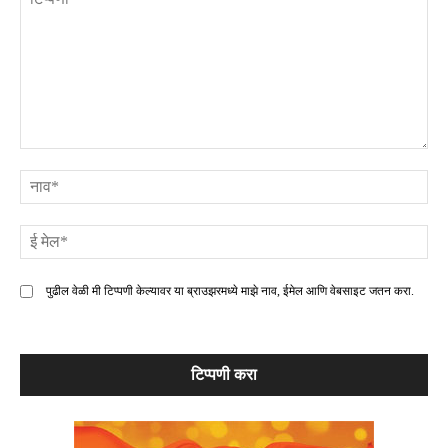
टिप्पणी
ना
ई
मे
पुढील वेळी मी टिप्पणी केल्यावर या ब्राउझरमध्ये माझे नाव, ईमेल आणि वेबसाइट जतन करा.