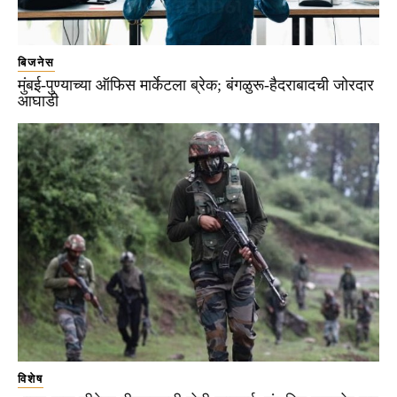
बिजनेस
मुंबई-पुण्याच्या ऑफिस मार्केटला ब्रेक; बंगळुरू-हैदराबादची जोरदार
आघाडी
विशेष