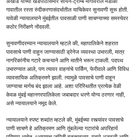
अंखाड यांच्या खंडपीठासमोर सायन-ट्रॉम्बे मार्गावरील मंडाळा
गावातील रस्ता रुंदीकरणासंदर्भातील याचिकेवर सुनावणी सुरू होती.
यावेळी न्यायालयाने मुंबईतील पावसाळी पाणी साचण्याच्या समस्येवर
कठोर निरीक्षणे नोंदवली.
सुनावणीदरम्यान न्यायालयाने म्हटले की, महापालिकेने शहरात
पावसाचे पाणी वाहून जाण्यासाठी ड्रेनेज व्यवस्था उभारली, मात्र
नागरिकांनीच गटारे कचऱ्याने आणि मातीने भरून टाकली. पदपथ
उभारण्यात आले, पण त्यावर वाहनांचे पार्किंग, फेरीवाले आणि विविध
व्यावसायिक अतिक्रमणे झाली. त्यामुळे पावसाचे पाणी वाहून
जाण्याचा मार्गच बंद झाला आहे. अशा परिस्थितीत प्रत्येक वेळी
केवळ मुंबई महानगरपालिकेला जबाबदार धरणे योग्य ठरणार नाही,
असे न्यायालयाने नमूद केले.
न्यायालयाने स्पष्ट शब्दांत म्हटले की, मुंबईच्या रस्त्यांवर पावसाचे
पाणी साचणे हे अतिक्रमण आणि तुंबलेल्या गटारांचे अपरिहार्य
परिणाम आहेत. “आपणच जमिनी बळकावल्या, गटारे अडवली आणि