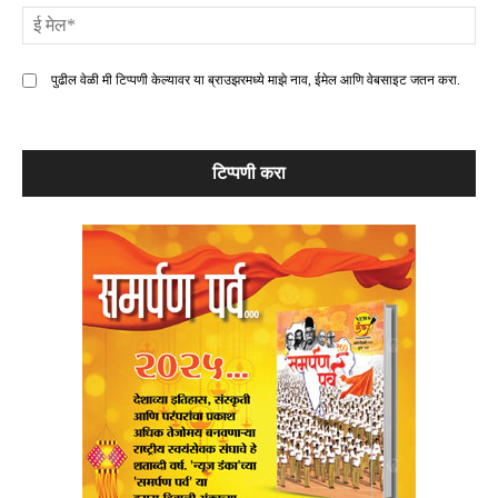
ई
मे
पुढील वेळी मी टिप्पणी केल्यावर या ब्राउझरमध्ये माझे नाव, ईमेल आणि वेबसाइट जतन करा.