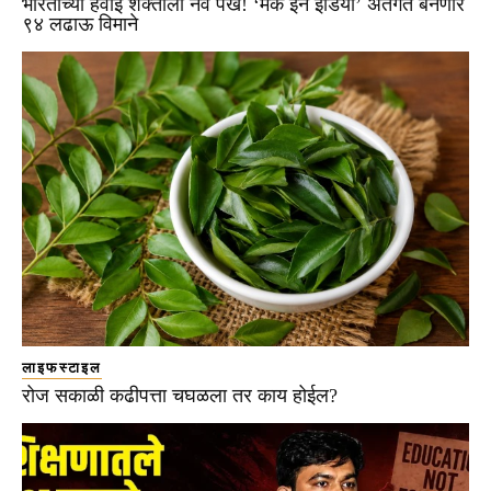
भारताच्या हवाई शक्तीला नवे पंख! ‘मेक इन इंडिया’ अंतर्गत बनणार
९४ लढाऊ विमाने
लाइफस्टाइल
रोज सकाळी कढीपत्ता चघळला तर काय होईल?