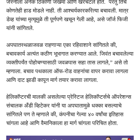
जेस्नीला अनेक ठिकाणी जखमा आणि खरचटले होते. परंतु तिचे
कोणतेही हाड मोडले नाही. ती आश्चर्यकारकरित्या बचावली. मात्र
डेव्ह यांच्या मृत्यूमुळे ती पूर्णपणे खचून गेली आहे, असे जॉर्ज फिजी
यांनी सांगितले.
अपघातस्थळाजवळ राहणाऱ्या एका रहिवाशाने सांगितले की,
बचावकार्य अत्यंत कठीण भूभागात करण्यात आले. जिवंत बचावलेल्या
व्यक्तीपर्यंत पोहोचण्यासाठी जवळपास सहा तास लागले,” असे तो
म्हणाला. बचाव पथकाला ऑफ-रोड वाहनांचा वापर करावा लागला
आणि दाट झाडी कापून मार्ग तयार करावा लागला.
हेलिकॉप्टरची मालकी असलेल्या प्रेस्टिज हेलिकॉप्टर्सचे ऑपरेशन्स
संचालक अँडी व्हिटेकर यांनी या अपघातामुळे धक्का बसल्याचे
सांगितले पण ते म्हणाले की, कंपनीचा गेल्या ४० वर्षांचा इतिहास
चांगला आहे आणि वैमानिकाला हा मार्ग चांगला परिचित होता.