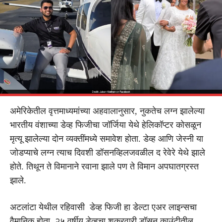
अमेरिकेतील वृत्तमाध्यमांच्या अहवालानुसार, नुकतेच लग्न झालेल्या
भारतीय वंशाच्या डेव्ह फिजीचा जॉर्जिया येथे हेलिकॉप्टर कोसळून
मृत्यू झालेल्या दोन व्यक्तींमध्ये समावेश होता. डेव्ह आणि जेस्नी या
जोडप्याचे लग्न त्याच दिवशी डॉसनव्हिलजवळील द रेवेरे येथे झाले
होते. तिथून ते विमानाने रवाना झाले पण ते विमान अपघातग्रस्त
झाले.
अटलांटा येथील रहिवासी डेव्ह फिजी हा डेल्टा एअर लाइन्सचा
वैमानिक होता. २५ वर्षीय डेव्हचा शुक्रवारी डॉसन काउंटीतील