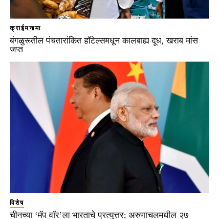
क्राईमनामा
बंगळुरूतील पंचतारांकित हॉटेल्समधून कालबाह्य दूध, खराब मांस
जप्त
विशेष
चीनच्या ‘मॅप वॉर’ला भारताचे प्रत्युत्तर; अरुणाचलमधील २७