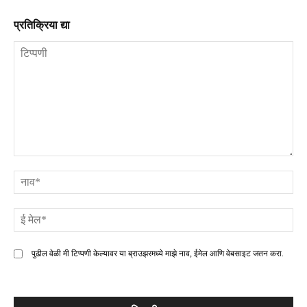
प्रतिक्रिया द्या
टिप्पणी
ना
ई
मे
पुढील वेळी मी टिप्पणी केल्यावर या ब्राउझरमध्ये माझे नाव, ईमेल आणि वेबसाइट जतन करा.