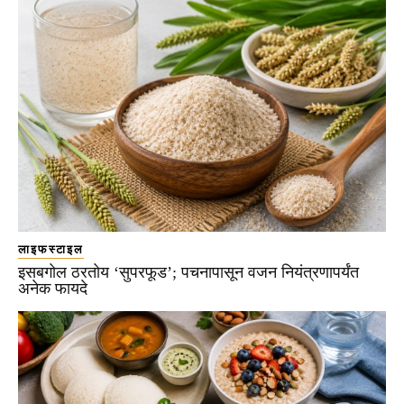
लाइफस्टाइल
इसबगोल ठरतोय ‘सुपरफूड’; पचनापासून वजन नियंत्रणापर्यंत
अनेक फायदे