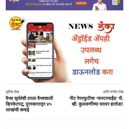
पूर्वीचा लेख
आणि मागील लेख
वैभव सूर्यवंशी ठरला वैभवशाली
नीट पेपरफुटीचा ‘मास्टरमाईंड’ पी.
क्रिकेटपटू, पुरस्कारातून ४५
व्ही. कुलकर्णीच्या घरावर हातोडा!
लाखांची कमाई