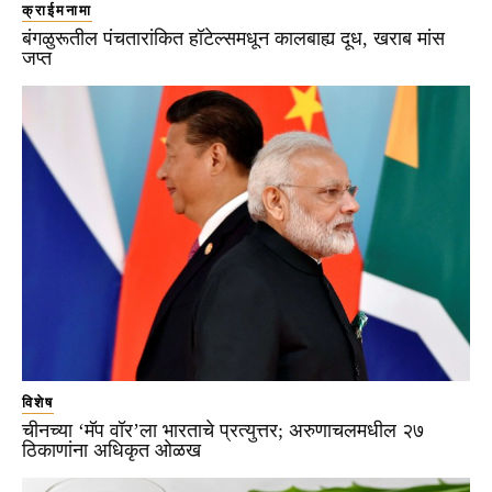
क्राईमनामा
बंगळुरूतील पंचतारांकित हॉटेल्समधून कालबाह्य दूध, खराब मांस
जप्त
विशेष
चीनच्या ‘मॅप वॉर’ला भारताचे प्रत्युत्तर; अरुणाचलमधील २७
ठिकाणांना अधिकृत ओळख